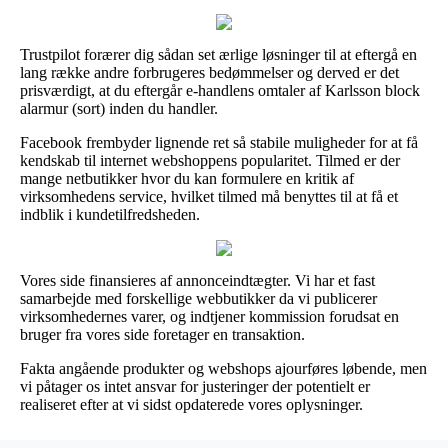
Trustpilot forærer dig sådan set ærlige løsninger til at eftergå en
lang række andre forbrugeres bedømmelser og derved er det
prisværdigt, at du eftergår e-handlens omtaler af Karlsson block
alarmur (sort) inden du handler.
Facebook frembyder lignende ret så stabile muligheder for at få
kendskab til internet webshoppens popularitet. Tilmed er der
mange netbutikker hvor du kan formulere en kritik af
virksomhedens service, hvilket tilmed må benyttes til at få et
indblik i kundetilfredsheden.
Vores side finansieres af annonceindtægter. Vi har et fast
samarbejde med forskellige webbutikker da vi publicerer
virksomhedernes varer, og indtjener kommission forudsat en
bruger fra vores side foretager en transaktion.
Fakta angående produkter og webshops ajourføres løbende, men
vi påtager os intet ansvar for justeringer der potentielt er
realiseret efter at vi sidst opdaterede vores oplysninger.