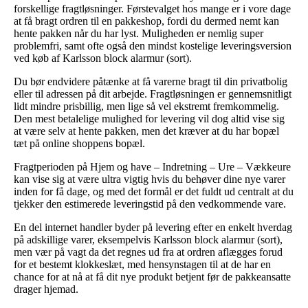
forskellige fragtløsninger. Førstevalget hos mange er i vore dage
at få bragt ordren til en pakkeshop, fordi du dermed nemt kan
hente pakken når du har lyst. Muligheden er nemlig super
problemfri, samt ofte også den mindst kostelige leveringsversion
ved køb af Karlsson block alarmur (sort).
Du bør endvidere påtænke at få varerne bragt til din privatbolig
eller til adressen på dit arbejde. Fragtløsningen er gennemsnitligt
lidt mindre prisbillig, men lige så vel ekstremt fremkommelig.
Den mest betalelige mulighed for levering vil dog altid vise sig
at være selv at hente pakken, men det kræver at du har bopæl
tæt på online shoppens bopæl.
Fragtperioden på Hjem og have – Indretning – Ure – Vækkeure
kan vise sig at være ultra vigtig hvis du behøver dine nye varer
inden for få dage, og med det formål er det fuldt ud centralt at du
tjekker den estimerede leveringstid på den vedkommende vare.
En del internet handler byder på levering efter en enkelt hverdag
på adskillige varer, eksempelvis Karlsson block alarmur (sort),
men vær på vagt da det regnes ud fra at ordren aflægges forud
for et bestemt klokkeslæt, med hensynstagen til at de har en
chance for at nå at få dit nye produkt betjent før de pakkeansatte
drager hjemad.