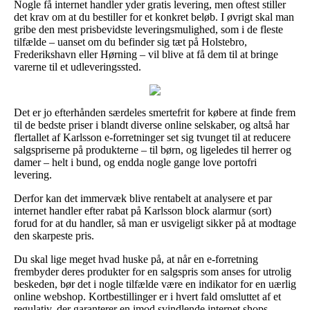
Nogle få internet handler yder gratis levering, men oftest stiller
det krav om at du bestiller for et konkret beløb. I øvrigt skal man
gribe den mest prisbevidste leveringsmulighed, som i de fleste
tilfælde – uanset om du befinder sig tæt på Holstebro,
Frederikshavn eller Hørning – vil blive at få dem til at bringe
varerne til et udleveringssted.
Det er jo efterhånden særdeles smertefrit for købere at finde frem
til de bedste priser i blandt diverse online selskaber, og altså har
flertallet af Karlsson e-forretninger set sig tvunget til at reducere
salgspriserne på produkterne – til børn, og ligeledes til herrer og
damer – helt i bund, og endda nogle gange love portofri
levering.
Derfor kan det immervæk blive rentabelt at analysere et par
internet handler efter rabat på Karlsson block alarmur (sort)
forud for at du handler, så man er usvigeligt sikker på at modtage
den skarpeste pris.
Du skal lige meget hvad huske på, at når en e-forretning
frembyder deres produkter for en salgspris som anses for utrolig
beskeden, bør det i nogle tilfælde være en indikator for en uærlig
online webshop. Kortbestillinger er i hvert fald omsluttet af et
regulativ, der garanterer en imod svindlende internet shops.