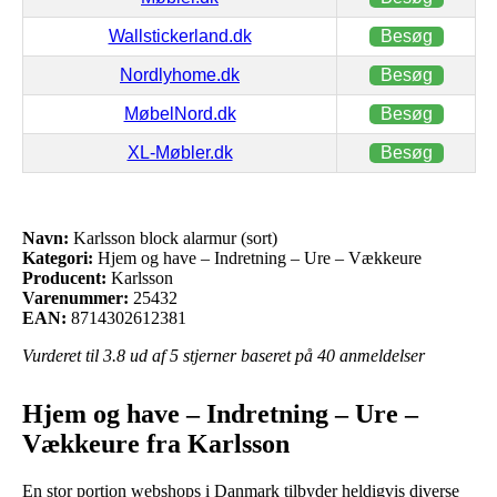
Wallstickerland.dk
Besøg
Nordlyhome.dk
Besøg
MøbelNord.dk
Besøg
XL-Møbler.dk
Besøg
Navn:
Karlsson block alarmur (sort)
Kategori:
Hjem og have – Indretning – Ure – Vækkeure
Producent:
Karlsson
Varenummer:
25432
EAN:
8714302612381
Vurderet til
3.8
ud af 5 stjerner baseret på
40
anmeldelser
Hjem og have – Indretning – Ure –
Vækkeure fra Karlsson
En stor portion webshops i Danmark tilbyder heldigvis diverse