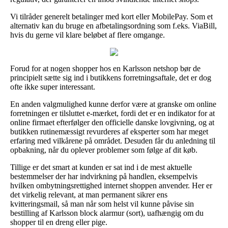
Vi tilråder generelt betalinger med kort eller MobilePay. Som et
alternativ kan du bruge en afbetalingsordning som f.eks. ViaBill,
hvis du gerne vil klare beløbet af flere omgange.
Forud for at nogen shopper hos en Karlsson netshop bør de
principielt sætte sig ind i butikkens forretningsaftale, det er dog
ofte ikke super interessant.
En anden valgmulighed kunne derfor være at granske om online
forretningen er tilsluttet e-mærket, fordi det er en indikator for at
online firmaet efterfølger den officielle danske lovgivning, og at
butikken rutinemæssigt revurderes af eksperter som har meget
erfaring med vilkårene på området. Desuden får du anledning til
opbakning, når du oplever problemer som følge af dit køb.
Tillige er det smart at kunden er sat ind i de mest aktuelle
bestemmelser der har indvirkning på handlen, eksempelvis
hvilken ombytningsrettighed internet shoppen anvender. Her er
det virkelig relevant, at man permanent sikrer ens
kvitteringsmail, så man når som helst vil kunne påvise sin
bestilling af Karlsson block alarmur (sort), uafhængig om du
shopper til en dreng eller pige.