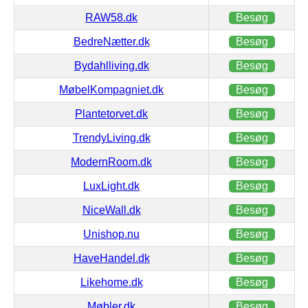
RAW58.dk
Besøg
BedreNætter.dk
Besøg
Bydahlliving.dk
Besøg
MøbelKompagniet.dk
Besøg
Plantetorvet.dk
Besøg
TrendyLiving.dk
Besøg
ModernRoom.dk
Besøg
LuxLight.dk
Besøg
NiceWall.dk
Besøg
Unishop.nu
Besøg
HaveHandel.dk
Besøg
Likehome.dk
Besøg
Møbler.dk
Besøg