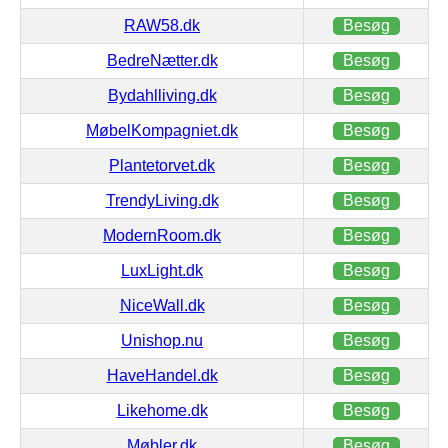
RAW58.dk
Besøg
BedreNætter.dk
Besøg
Bydahlliving.dk
Besøg
MøbelKompagniet.dk
Besøg
Plantetorvet.dk
Besøg
TrendyLiving.dk
Besøg
ModernRoom.dk
Besøg
LuxLight.dk
Besøg
NiceWall.dk
Besøg
Unishop.nu
Besøg
HaveHandel.dk
Besøg
Likehome.dk
Besøg
Møbler.dk
Besøg