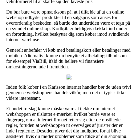
velinformeret til at skaffe sig den laveste pris.
Du bør bare være opmærksom på, at i tilfælde af at en online
webshop udbyder produkter til en salgspris som anses for
overordentlig beskeden, så burde det undertiden være et tegn på
en svindel online shop. Kortkøb er heldigvis dækket ind under
en forordning, hvilket beskytter dig som køber imod svindlende
internet varehuse.
Generelt anbefaler vi køb med betalingskort eller betalinger med
mobilen. Alternativt kunne du benytte et afbetalingstilbud som
for eksempel ViaBill, ifald du hellere vil finansiere
omkostningerne ude i fremtiden.
Inden folk køber i en Karlsson internet handler bør de uden tvivl
gennemse webshoppens handelsvilkår, men det er typisk ikke
videre interessant.
Et andet forslag kunne måske være at tjekke om internet
webshoppen er tilsluttet e-mærket, hvilket burde være et
fingerpeg om at internet firmaet retter sig efter de opstillede
regler, foruden at webshoppen tit overvåges af jurister der er
inde i reglerne. Desuden giver det dig mulighed for at blive
assisteret, hvis du møder problemer som følge af din shopping.