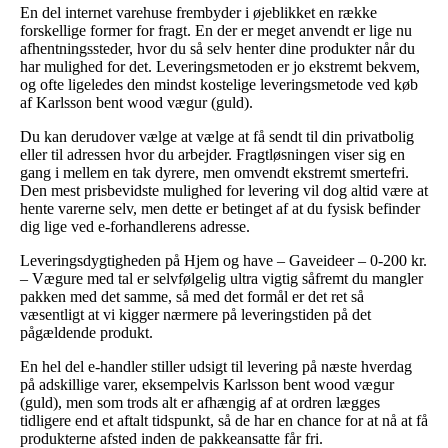
En del internet varehuse frembyder i øjeblikket en række
forskellige former for fragt. En der er meget anvendt er lige nu
afhentningssteder, hvor du så selv henter dine produkter når du
har mulighed for det. Leveringsmetoden er jo ekstremt bekvem,
og ofte ligeledes den mindst kostelige leveringsmetode ved køb
af Karlsson bent wood vægur (guld).
Du kan derudover vælge at vælge at få sendt til din privatbolig
eller til adressen hvor du arbejder. Fragtløsningen viser sig en
gang i mellem en tak dyrere, men omvendt ekstremt smertefri.
Den mest prisbevidste mulighed for levering vil dog altid være at
hente varerne selv, men dette er betinget af at du fysisk befinder
dig lige ved e-forhandlerens adresse.
Leveringsdygtigheden på Hjem og have – Gaveideer – 0-200 kr.
– Vægure med tal er selvfølgelig ultra vigtig såfremt du mangler
pakken med det samme, så med det formål er det ret så
væsentligt at vi kigger nærmere på leveringstiden på det
pågældende produkt.
En hel del e-handler stiller udsigt til levering på næste hverdag
på adskillige varer, eksempelvis Karlsson bent wood vægur
(guld), men som trods alt er afhængig af at ordren lægges
tidligere end et aftalt tidspunkt, så de har en chance for at nå at få
produkterne afsted inden de pakkeansatte får fri.