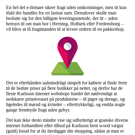
En hel del e-firmaer sikrer fragt uden omkostninger, men tit kun
ifald der handles for en fastsat sum. Derudover skulle man
beslutte sig for den billigste leveringsmetode, der tit – uden
hensyn til om man bor i Herning, Holbæk eller Fredensborg –
vil blive at få fragtmanden til at levere ordren til en pakkeshop.
Det er efterhånden ualmindeligt simpelt for købere at finde frem
til de bedste priser på flere butikker på nettet, og derfor har de
fleste Karlsson internet webshops fundet det nødvendigt at
nedskære prisniveauet på produkterne – til piger og drenge, og
ligeledes til mænd og kvinder – eftertrykkeligt, og endda nogle
gange frembyde fragt uden gebyr.
Det kan ikke desto mindre vise sig udbytterigt at granske diverse
internet forhandlere efter tilbud på Karlsson bent wood vægur
(guld) forud for at du færdiggør din shopping, sådan at man er