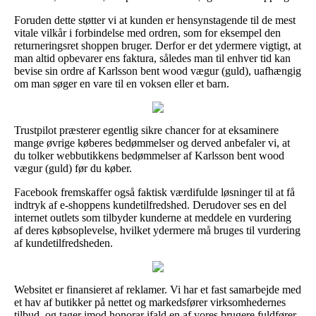
Foruden dette støtter vi at kunden er hensynstagende til de mest
vitale vilkår i forbindelse med ordren, som for eksempel den
returneringsret shoppen bruger. Derfor er det ydermere vigtigt, at
man altid opbevarer ens faktura, således man til enhver tid kan
bevise sin ordre af Karlsson bent wood vægur (guld), uafhængig
om man søger en vare til en voksen eller et barn.
Trustpilot præsterer egentlig sikre chancer for at eksaminere
mange øvrige køberes bedømmelser og derved anbefaler vi, at
du tolker webbutikkens bedømmelser af Karlsson bent wood
vægur (guld) før du køber.
Facebook fremskaffer også faktisk værdifulde løsninger til at få
indtryk af e-shoppens kundetilfredshed. Derudover ses en del
internet outlets som tilbyder kunderne at meddele en vurdering
af deres købsoplevelse, hvilket ydermere må bruges til vurdering
af kundetilfredsheden.
Websitet er finansieret af reklamer. Vi har et fast samarbejde med
et hav af butikker på nettet og markedsfører virksomhedernes
tilbud, og tager imod honorar ifald en af vores brugere fuldfører