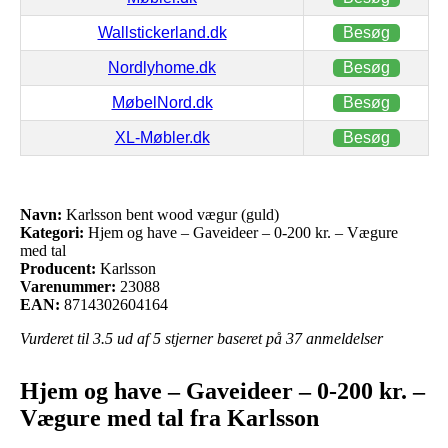
Wallstickerland.dk
Besøg
Nordlyhome.dk
Besøg
MøbelNord.dk
Besøg
XL-Møbler.dk
Besøg
Navn:
Karlsson bent wood vægur (guld)
Kategori:
Hjem og have – Gaveideer – 0-200 kr. – Vægure
med tal
Producent:
Karlsson
Varenummer:
23088
EAN:
8714302604164
Vurderet til
3.5
ud af 5 stjerner baseret på
37
anmeldelser
Hjem og have – Gaveideer – 0-200 kr. –
Vægure med tal fra Karlsson