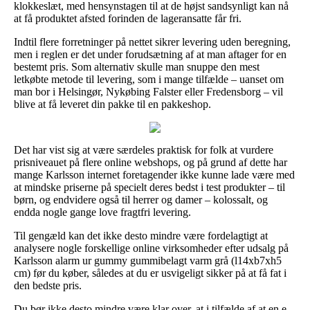
klokkeslæt, med hensynstagen til at de højst sandsynligt kan nå
at få produktet afsted forinden de lageransatte får fri.
Indtil flere forretninger på nettet sikrer levering uden beregning,
men i reglen er det under forudsætning af at man aftager for en
bestemt pris. Som alternativ skulle man snuppe den mest
letkøbte metode til levering, som i mange tilfælde – uanset om
man bor i Helsingør, Nykøbing Falster eller Fredensborg – vil
blive at få leveret din pakke til en pakkeshop.
Det har vist sig at være særdeles praktisk for folk at vurdere
prisniveauet på flere online webshops, og på grund af dette har
mange Karlsson internet foretagender ikke kunne lade være med
at mindske priserne på specielt deres bedst i test produkter – til
børn, og endvidere også til herrer og damer – kolossalt, og
endda nogle gange love fragtfri levering.
Til gengæld kan det ikke desto mindre være fordelagtigt at
analysere nogle forskellige online virksomheder efter udsalg på
Karlsson alarm ur gummy gummibelagt varm grå (l14xb7xh5
cm) før du køber, således at du er usvigeligt sikker på at få fat i
den bedste pris.
Du bør ikke desto mindre være klar over, at i tilfælde af at en e-