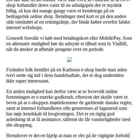
shop forhandler deres varer til en udsalgspris der er mystisk
billig, så kan det mange gange være et kendetegn på en
bedragerisk online shop. Betalinger med kort er på den anden
side omsluttet af en retningslinje, der bistår køber overfor falske
internet webshops.
Generelt foreslår vi køb med betalingskort eller MobilePay. Som
en alternativ mulighed bør du udnytte et tilbud som fx ViaBill,
når du ønsker at afbetale pengene over en periode.
Forinden folk bestiller på en Karlsson e-shop burde man uden
tvivl sætte sig ind i dens handelsaftale, det er dog undertiden
ikke super interessant.
En anden mulighed kan derfor være at se hvorvidt online
forretningen er e-mærke godkendt, eftersom det skulle være et
bevis på at e-shoppen imødekommer de gældende danske regler,
samt at internet forhandleren ofte gennemses af fagmænd som
har nøje kendskab til lovgivningen. Det er en rigtig god
anledning til at få assistance, såfremt du får vanskeligheder med
din shopping.
Herudover er det en hjælp at man er obs på de vigtigste forhold