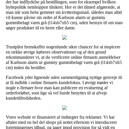
der har indflydelse på bestillingen, som for eksempel hvilken
byttepolitik netshoppen tilsikrer. Her er det tilmed afgørende, at
man når som helst gemmer sin kvitteringsmail, således man altid
vil kunne påvise sin ordre af Karlsson alarm ur gummy
gummibelagt varm grå (l14xb7xh5 cm), uden hensyn til om man
søger produkter til en herre eller dame.
Trustpilot fremskaffer nogenlunde sikre chancer for at inspicere
en række øvrige køberes observationer og af den grund
rekommanderer vi, at du verificerer online firmaets anmeldelser
af Karlsson alarm ur gummy gummibelagt varm grå (l14xb7xh5
cm) inden du bestiller.
Facebook yder lignende uden sammenligning nyttige genveje til
at få indblik i online firmaets kundefokus. I øvrigt møder vi
nogle e-firmaer hvor man kan publicere en evaluering af
ordreforløbet, som lige så vel burde benyttes til at afveje
kundetilfredsheden.
Vores website er finansieret af indtægter fra reklamer. Vi har
aftaler med en hel del shops på nettet eftersom vi introducerer
forretningernes tilbud, og tager imod provision for så vidt en