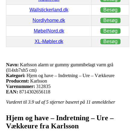
Wallstickerland.dk
Besøg
Nordlyhome.dk
Besøg
MøbelNord.dk
Besøg
XL-Møbler.dk
Besøg
Navn:
Karlsson alarm ur gummy gummibelagt varm grå
(l14xb7xh5 cm)
Kategori:
Hjem og have – Indretning – Ure – Vækkeure
Producent:
Karlsson
Varenummer:
312835
EAN:
8714302656118
Vurderet til
3.9
ud af 5 stjerner baseret på
11
anmeldelser
Hjem og have – Indretning – Ure –
Vækkeure fra Karlsson