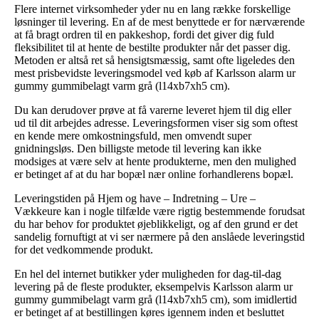
Flere internet virksomheder yder nu en lang række forskellige
løsninger til levering. En af de mest benyttede er for nærværende
at få bragt ordren til en pakkeshop, fordi det giver dig fuld
fleksibilitet til at hente de bestilte produkter når det passer dig.
Metoden er altså ret så hensigtsmæssig, samt ofte ligeledes den
mest prisbevidste leveringsmodel ved køb af Karlsson alarm ur
gummy gummibelagt varm grå (l14xb7xh5 cm).
Du kan derudover prøve at få varerne leveret hjem til dig eller
ud til dit arbejdes adresse. Leveringsformen viser sig som oftest
en kende mere omkostningsfuld, men omvendt super
gnidningsløs. Den billigste metode til levering kan ikke
modsiges at være selv at hente produkterne, men den mulighed
er betinget af at du har bopæl nær online forhandlerens bopæl.
Leveringstiden på Hjem og have – Indretning – Ure –
Vækkeure kan i nogle tilfælde være rigtig bestemmende forudsat
du har behov for produktet øjeblikkeligt, og af den grund er det
sandelig fornuftigt at vi ser nærmere på den anslåede leveringstid
for det vedkommende produkt.
En hel del internet butikker yder muligheden for dag-til-dag
levering på de fleste produkter, eksempelvis Karlsson alarm ur
gummy gummibelagt varm grå (l14xb7xh5 cm), som imidlertid
er betinget af at bestillingen køres igennem inden et besluttet