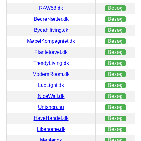
RAW58.dk
Besøg
BedreNætter.dk
Besøg
Bydahlliving.dk
Besøg
MøbelKompagniet.dk
Besøg
Plantetorvet.dk
Besøg
TrendyLiving.dk
Besøg
ModernRoom.dk
Besøg
LuxLight.dk
Besøg
NiceWall.dk
Besøg
Unishop.nu
Besøg
HaveHandel.dk
Besøg
Likehome.dk
Besøg
Møbler.dk
Besøg