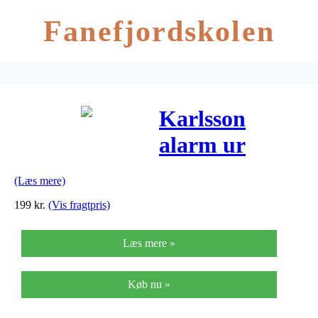
Fanefjordskolen
Karlsson
alarm ur
gummy
(Læs mere)
gummibelagt
199
kr.
(Vis fragtpris)
varm grå
Læs mere »
(l14xb7xh5
cm)
Køb nu »