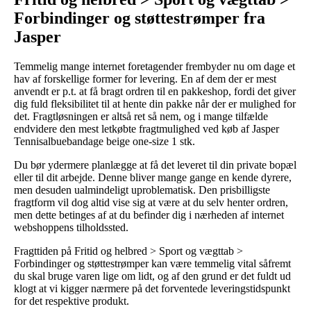
Forbindinger og støttestrømper fra
Jasper
Temmelig mange internet foretagender frembyder nu om dage et
hav af forskellige former for levering. En af dem der er mest
anvendt er p.t. at få bragt ordren til en pakkeshop, fordi det giver
dig fuld fleksibilitet til at hente din pakke når der er mulighed for
det. Fragtløsningen er altså ret så nem, og i mange tilfælde
endvidere den mest letkøbte fragtmulighed ved køb af Jasper
Tennisalbuebandage beige one-size 1 stk.
Du bør ydermere planlægge at få det leveret til din private bopæl
eller til dit arbejde. Denne bliver mange gange en kende dyrere,
men desuden ualmindeligt uproblematisk. Den prisbilligste
fragtform vil dog altid vise sig at være at du selv henter ordren,
men dette betinges af at du befinder dig i nærheden af internet
webshoppens tilholdssted.
Fragttiden på Fritid og helbred > Sport og vægttab >
Forbindinger og støttestrømper kan være temmelig vital såfremt
du skal bruge varen lige om lidt, og af den grund er det fuldt ud
klogt at vi kigger nærmere på det forventede leveringstidspunkt
for det respektive produkt.