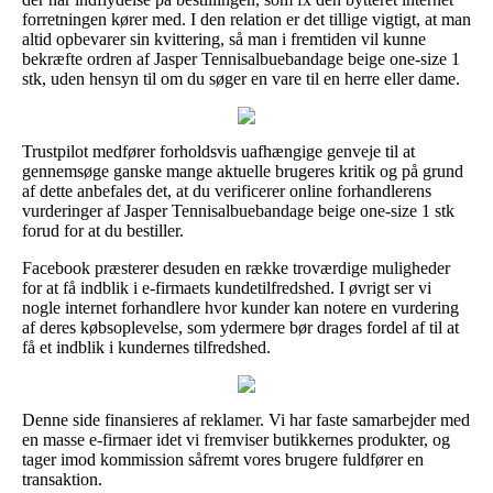
forretningen kører med. I den relation er det tillige vigtigt, at man
altid opbevarer sin kvittering, så man i fremtiden vil kunne
bekræfte ordren af Jasper Tennisalbuebandage beige one-size 1
stk, uden hensyn til om du søger en vare til en herre eller dame.
Trustpilot medfører forholdsvis uafhængige genveje til at
gennemsøge ganske mange aktuelle brugeres kritik og på grund
af dette anbefales det, at du verificerer online forhandlerens
vurderinger af Jasper Tennisalbuebandage beige one-size 1 stk
forud for at du bestiller.
Facebook præsterer desuden en række troværdige muligheder
for at få indblik i e-firmaets kundetilfredshed. I øvrigt ser vi
nogle internet forhandlere hvor kunder kan notere en vurdering
af deres købsoplevelse, som ydermere bør drages fordel af til at
få et indblik i kundernes tilfredshed.
Denne side finansieres af reklamer. Vi har faste samarbejder med
en masse e-firmaer idet vi fremviser butikkernes produkter, og
tager imod kommission såfremt vores brugere fuldfører en
transaktion.