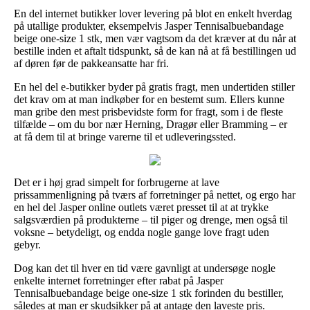
En del internet butikker lover levering på blot en enkelt hverdag
på utallige produkter, eksempelvis Jasper Tennisalbuebandage
beige one-size 1 stk, men vær vagtsom da det kræver at du når at
bestille inden et aftalt tidspunkt, så de kan nå at få bestillingen ud
af døren før de pakkeansatte har fri.
En hel del e-butikker byder på gratis fragt, men undertiden stiller
det krav om at man indkøber for en bestemt sum. Ellers kunne
man gribe den mest prisbevidste form for fragt, som i de fleste
tilfælde – om du bor nær Herning, Dragør eller Bramming – er
at få dem til at bringe varerne til et udleveringssted.
Det er i høj grad simpelt for forbrugerne at lave
prissammenligning på tværs af forretninger på nettet, og ergo har
en hel del Jasper online outlets været presset til at at trykke
salgsværdien på produkterne – til piger og drenge, men også til
voksne – betydeligt, og endda nogle gange love fragt uden
gebyr.
Dog kan det til hver en tid være gavnligt at undersøge nogle
enkelte internet forretninger efter rabat på Jasper
Tennisalbuebandage beige one-size 1 stk forinden du bestiller,
således at man er skudsikker på at antage den laveste pris.