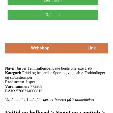
Læs mere »
Køb nu »
Webshop
Link
Navn:
Jasper Tennisalbuebandage beige one-size 1 stk
Kategori:
Fritid og helbred > Sport og vægttab > Forbindinger
og støttestrømper
Producent:
Jasper
Varenummer:
772269
EAN:
5706214000816
Vurderet til
4.1
ud af 5 stjerner baseret på
7
anmeldelser
Fritid og helbred > Sport og vægttab >