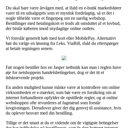
Du skal bare være årvågen med, at ifald en e-butik markedsfører
varer til en udsalgspris som er mystisk fordelagtig, så er det i
nogle tilfælde være et fingerpeg om en uærlig webshop.
Bestillinger med betalingskort er trods alt omsluttet af et lovbud,
der bistår køberen imod snydagtige online outlets.
Vi foreslår generelt køb med kort eller MobilePay. Alternativt
bør du vælge en løsning fra f.eks. ViaBill, ifald du efterspørger
at betale regningen senere.
Før nogen bestiller hos en Jasper netbutik kan man i reglen have
øje for netshoppens handelsbetingelser, dog er det tit et
tidskrævende projekt.
En anden mulighed kunne måske være at kontrollere om online
virksomheden er e-mærket, som bør være en forsikring om at
internet forhandleren opfylder de opstillede regler, og at online
webshoppen ofte revurderes af fagmænd som forstår
lovgivningen. Derudover giver det dig genvej til assistance, hvis
du oplever besvær med din bestilling.
Tillige er det smart at du er vidende om de vigtigste betingelser
der har indflydelse på bestillingen, som fx den bytteret internet