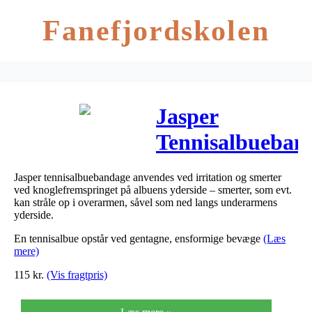
Fanefjordskolen
Jasper
Tennisalbueban
beige one-size
Jasper tennisalbuebandage anvendes ved irritation og smerter
1 stk
ved knoglefremspringet på albuens yderside – smerter, som evt.
kan stråle op i overarmen, såvel som ned langs underarmens
yderside.
En tennisalbue opstår ved gentagne, ensformige bevæge
(Læs
mere)
115
kr.
(Vis fragtpris)