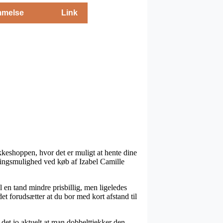
melse
Link
kkeshoppen, hvor det er muligt at hente dine
eringsmulighed ved køb af Izabel Camille
l en tand mindre prisbillig, men ligeledes
t forudsætter at du bor med kort afstand til
det jo aktuelt at man dobbelttjekker den