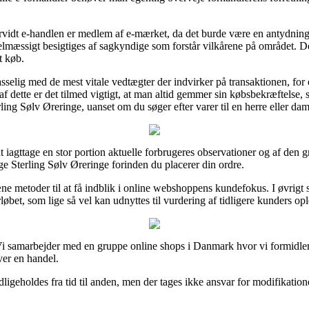
orvidt e-handlen er medlem af e-mærket, da det burde være en antydning
egelmæssigt besigtiges af sagkyndige som forstår vilkårene på området. 
t køb.
asselig med de mest vitale vedtægter der indvirker på transaktionen, fo
f dette er det tilmed vigtigt, at man altid gemmer sin købsbekræftelse, s
ing Sølv Øreringe, uanset om du søger efter varer til en herre eller dam
l at iagttage en stor portion aktuelle forbrugeres observationer og af den g
ge Sterling Sølv Øreringe forinden du placerer din ordre.
e metoder til at få indblik i online webshoppens kundefokus. I øvrigt 
øbet, som lige så vel kan udnyttes til vurdering af tidligere kunders opl
Vi samarbejder med en gruppe online shops i Danmark hvor vi formidler 
ver en handel.
igeholdes fra tid til anden, men der tages ikke ansvar for modifikatione