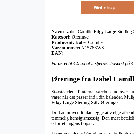
Webshop
Navn:
Izabel Camille Edgy Large Sterling 
Kategori:
Øreringe
Producent:
Izabel Camille
Varenummer:
A1576SWS
EAN:
Vurderet til
4.6
ud af 5 stjerner baseret på
4
Øreringe fra Izabel Camil
Størstedelen af internet varehuse udlover n
varer når det passer ind i din kalender. Mu
Edgy Large Sterling Sølv Øreringe.
Du kan omvendt planlægge at vælge afsending 
temmelig hensigtsmæssig. Den mest betalelig
e-forretningens bopæl.
Leveringstiden på Øreringe er naturligvis m