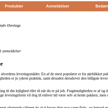
Produkter
Anmeldelser
Bedøm
Sølv Øreringe
1
anmeldelser
le
u alverdens leveringsmåder. En af de mest populære er for øjeblikket pa
ligheden er jo yderst praktisk, samt desuden derudover den billigste lev
til din lejlighed eller til når du er på job. Fragtmuligheden er af og ti
e leveringsform vil dog til enhver tid være selv at hente pakken, men de
eget afgørende såfremt du skal bruge dine nye varer fluks, og herved er 