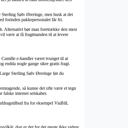
e Sterling Sølv Øreringe, men husk at det
ted forinden pakkepersonalet får fri.
øb. Alternativt bør man foretrække den mest
l være at få fragtmanden til at levere
el Camille e-handler været tvunget til at
og endda nogle gange sikre gratis fragt.
 Large Sterling Sølv Øreringe før du
fremragende, så kunne det ofte være et tegn
 falske internet selskaber.
fdragstilbud fra for eksempel ViaBill,
vilkår, dog er det for det meste ikke videre