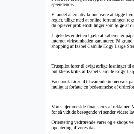
spændende.
Et andet alternativ kunne være at kigge hv
regler, tillige med at online forretningen r
du oplever problemstillinger som følge af di
Ligeledes er det en hjælp at køberen er påp
internet virksomheden garanterer. På grund a
shopping af Izabel Camille Edgy Large Sterl
Trustpilot fører til evigt ærlige løsninger ti
butikkens kritik af Izabel Camille Edgy Lar
Facebook fører til tilsvarende immervæk pæn
muligt at forfatte en bedømmelse af ordreforl
Vores hjemmeside finansieres af reklamer. 
for så vidt de besøgende vi sender videre la
Orientering vedrørende varer og e-shops vedl
opdatering af vores data.