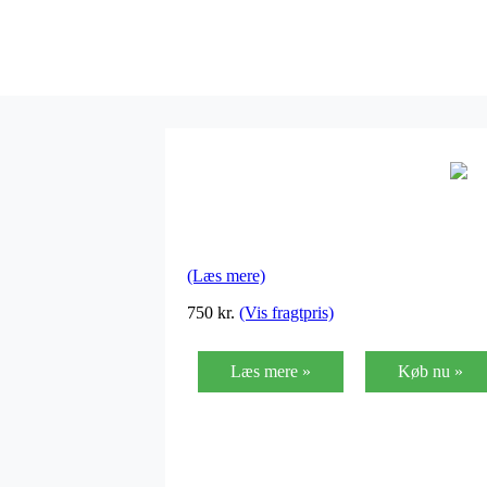
(Læs mere)
750
kr.
(Vis fragtpris)
Læs mere »
Køb nu »