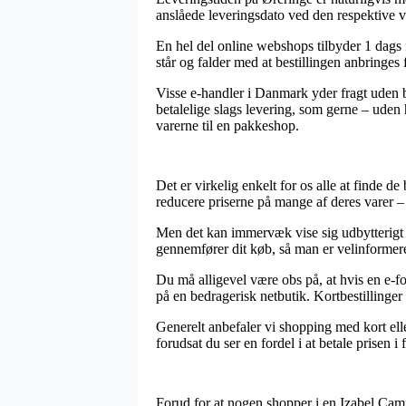
anslåede leveringsdato ved den respektive v
En hel del online webshops tilbyder 1 dags 
står og falder med at bestillingen anbringes 
Visse e-handler i Danmark yder fragt uden b
betalelige slags levering, som gerne – uden
varerne til en pakkeshop.
Det er virkelig enkelt for os alle at finde de
reducere priserne på mange af deres varer – 
Men det kan immervæk vise sig udbytterigt a
gennemfører dit køb, så man er velinformeret 
Du må alligevel være obs på, at hvis en e-f
på en bedragerisk netbutik. Kortbestillinger 
Generelt anbefaler vi shopping med kort ell
forudsat du ser en fordel i at betale prisen i 
Forud for at nogen shopper i en Izabel Cami