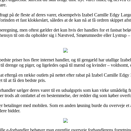
are.
fragt på de fleste af deres varer, eksempelvis Izabel Camille Edgy Larg
forinden et fast klokkeslæt, således at de kan nå at få ordren skippet afs
eregning, men oftest gælder det kun hvis der handles for et fastsat bel
 hensyn til om du opholder sig i Næstved, Smørumnedre eller Lystrup – vi
 bedste priser hos flere internet handler, og til gengæld har utallige Izab
til drenge og piger, og ligeledes også til mænd og kvinder – voldsomt, 
t eftergå en række outlets på nettet efter rabat på Izabel Camille Edgy
til at få den bedste pris.
orhandler sælger deres varer til en udsalgspris som kan virke umådelig 
er trods alt omfattet af en bestemmelse, der redder dig som køber overfor
er betalinger med mobilen. Som en anden løsning burde du overveje et a
flere bidder.
lle e-forhandler behøver man egentlig overveje forhandlerens forretnings