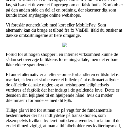
lav, så bør det tit være et fingerpeg om en falsk butik. Kortkøb er
på den anden side en del af en ordning, der skærmer dig som
kunde imod snydagtige online webshops.
Vi foreslår generelt køb med kort eller MobilePay. Som
alternativ kan du bruge et tilbud fra fx ViaBill, ifald du ønsker at
dække omkostningerne af flere omgange.
Forud for at nogen shopper i en internet virksomhed kunne de
sådan set overveje butikkens forretningsaftale, men det er bare
ikke videre spændende.
Et andet alternativ er at efterse om e-forhandleren er tilsluttet e-
mærket, siden det skulle være et billede på at e-firmaet adlyder
de officielle danske regler, og at netshoppen lejlighedsvis
vurderes af fagfolk der har indsigt i de gældende love. Dette er
desuden din lejlighed til en hjælpende hånd, hvis du møder
dilemmaer i forbindelse med dit køb.
Tillige går vi ind for at man er på vagt for de fundamentale
bestemmelser der har indflydelse på transaktionen, som
eksempelvis hvilken bytteret butikken anvender. I relation til det
er det tilmed vigtigt, at man altid bibeholder ens kvitteringsmail,