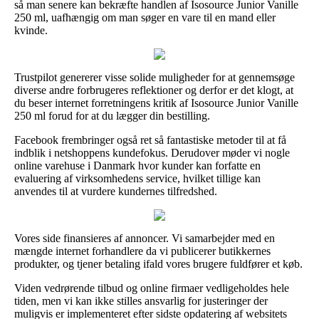
så man senere kan bekræfte handlen af Isosource Junior Vanille
250 ml, uafhængig om man søger en vare til en mand eller
kvinde.
Trustpilot genererer visse solide muligheder for at gennemsøge
diverse andre forbrugeres reflektioner og derfor er det klogt, at
du beser internet forretningens kritik af Isosource Junior Vanille
250 ml forud for at du lægger din bestilling.
Facebook frembringer også ret så fantastiske metoder til at få
indblik i netshoppens kundefokus. Derudover møder vi nogle
online varehuse i Danmark hvor kunder kan forfatte en
evaluering af virksomhedens service, hvilket tillige kan
anvendes til at vurdere kundernes tilfredshed.
Vores side finansieres af annoncer. Vi samarbejder med en
mængde internet forhandlere da vi publicerer butikkernes
produkter, og tjener betaling ifald vores brugere fuldfører et køb.
Viden vedrørende tilbud og online firmaer vedligeholdes hele
tiden, men vi kan ikke stilles ansvarlig for justeringer der
muligvis er implementeret efter sidste opdatering af websitets