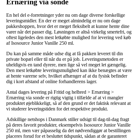
Ernæring via sonde
En hel del e-forretninger yder nu om dage diverse forskellige
leveringsmidler. En der er meget almindelig er nu om dage
pakkeshoppen, hvor det er meget fleksibelt at kunne hente dine
varer når det passer dig. Løsningen er altså virkelig smertefri, og
oftest ligeledes den mest letkøbte mulighed for levering ved køb
af Isosource Junior Vanille 250 ml.
Du kan på samme måde udse dig at få pakken leveret til din
private bopæl eller til når du er på job. Leveringsmetoden er
uheldigvis en tand dyrere, men lige så vel meget let gængelig.
Den mest letkøbte leveringsmulighed kan ikke benægtes at være
at hente varerne selv, hvilket afhænger af at du fysisk befinder
dig i kort afstand af online forhandlerens lager.
Antal dages levering på Fritid og helbred > Ernæring >
Ernæring via sonde er rigtig vigtig i tilfælde af at vi mangler
produktet øjeblikkeligt, så af den grund er det faktisk relevant at
vi studerer leveringstiden for det respektive produkt.
Adskillige netshops i Danmark stiller udsigt til dag-til-dag fragt
på deres favorit produkter, eksempelvis Isosource Junior Vanille
250 ml, men vær påpasselig da det nødvendiggør at bestillingen
placeres forud for et besluttet tidspunkt, sådan at de garanteret