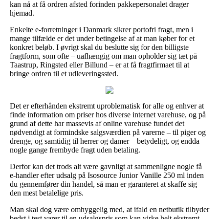
kan nå at få ordren afsted forinden pakkepersonalet drager
hjemad.
Enkelte e-forretninger i Danmark sikrer portofri fragt, men i
mange tilfælde er det under betingelse af at man køber for et
konkret beløb. I øvrigt skal du beslutte sig for den billigste
fragtform, som ofte – uafhængig om man opholder sig tæt på
Taastrup, Ringsted eller Billund – er at få fragtfirmaet til at
bringe ordren til et udleveringssted.
Det er efterhånden ekstremt uproblematisk for alle og enhver at
finde information om priser hos diverse internet varehuse, og på
grund af dette har massevis af online varehuse fundet det
nødvendigt at formindske salgsværdien på varerne – til piger og
drenge, og samtidig til herrer og damer – betydeligt, og endda
nogle gange frembyde fragt uden betaling.
Derfor kan det trods alt være gavnligt at sammenligne nogle få
e-handler efter udsalg på Isosource Junior Vanille 250 ml inden
du gennemfører din handel, så man er garanteret at skaffe sig
den mest betalelige pris.
Man skal dog være omhyggelig med, at ifald en netbutik tilbyder
bedst i test varer til en udsalgspris som kan virke helt ekstremt