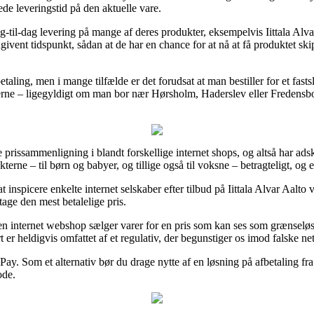
ede leveringstid på den aktuelle vare.
ag-til-dag levering på mange af deres produkter, eksempelvis Iittala Alva
ngivent tidspunkt, sådan at de har en chance for at nå at få produktet s
taling, men i mange tilfælde er det forudsat at man bestiller for et fas
rne – ligegyldigt om man bor nær Hørsholm, Haderslev eller Fredensborg –
e prissammenligning i blandt forskellige internet shops, og altså har adskil
kterne – til børn og babyer, og tillige også til voksne – betragteligt, o
t at inspicere enkelte internet selskaber efter tilbud på Iittala Alvar Aal
age den mest betalelige pris.
en internet webshop sælger varer for en pris som kan ses som grænseløst 
r heldigvis omfattet af et regulativ, der begunstiger os imod falske net
ePay. Som et alternativ bør du drage nytte af en løsning på afbetaling fra
ode.