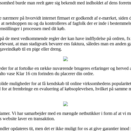
rksomhed burde man reelt gøre sig bekendt med indholdet af dens forretni
e nærmere på hvorvidt internet firmaet er godkendt af e-mærket, siden det
ed at netshoppen nu og da kontrolleres af fagfolk der er inde i bestemm
emstillinger i processen med dit køb.
 på de mest vedkommende regler der kan have indflydelse på ordren, fx 
vant, at man stadigvæk bevarer ens faktura, således man en anden gang
aveindkøb til en pige eller dreng.
eder for at fortolke en række nuværende brugeres erfaringer og herved 
alto vase Klar 16 cm forinden du placerer din ordre.
ide muligheder for at få kendskab til online virksomhedens popularitet
or at frembringe en evaluering af købsoplevelsen, hvilket på samme m
eklamer. Vi har samarbejder med en mængde netbutikker i form af at vi m
 website laver en transaktion.
dler opdateres tit, men det er ikke muligt for os at give garantier imod 