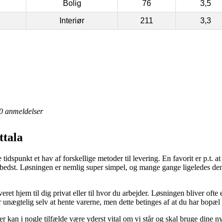
Bolig
76
3,5
Interiør
211
3,3
0
anmeldelser
ttala
idspunkt et hav af forskellige metoder til levering. En favorit er p.t. a
 bedst. Løsningen er nemlig super simpel, og mange gange ligeledes den
ret hjem til dig privat eller til hvor du arbejder. Løsningen bliver ofte
 unægtelig selv at hente varerne, men dette betinges af at du har bopæl
r kan i nogle tilfælde være yderst vital om vi står og skal bruge dine ny