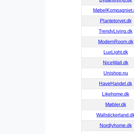
MøbelKompagniet.
Plantetorvet.dk
TrendyLiving.dk
ModernRoom.dk
LuxLight.dk
NiceWall.dk
Unishop.nu
HaveHandel.dk
Likehome.dk
Møbler.dk
Wallstickerland.d
Nordlyhome.dk