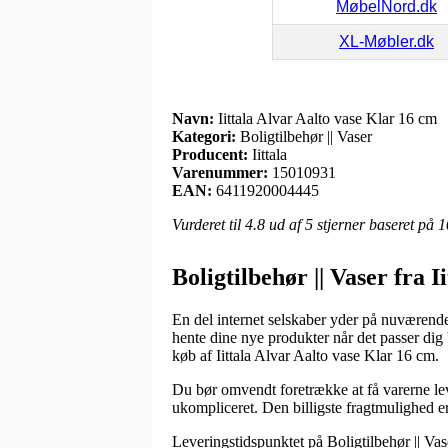
MøbelNord.dk
XL-Møbler.dk
Navn:
Iittala Alvar Aalto vase Klar 16 cm
Kategori:
Boligtilbehør || Vaser
Producent:
Iittala
Varenummer:
15010931
EAN:
6411920004445
Vurderet til
4.8
ud af 5 stjerner baseret på
1
Boligtilbehør || Vaser fra Ii
En del internet selskaber yder på nuværende t
hente dine nye produkter når det passer dig
køb af Iittala Alvar Aalto vase Klar 16 cm.
Du bør omvendt foretrække at få varerne leve
ukompliceret. Den billigste fragtmulighed er
Leveringstidspunktet på Boligtilbehør || Vase