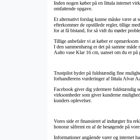
Inden nogen køber på en Iittala internet vi
omfattende opgave.
Et alternativt forslag kunne måske være at s
efterkommer de opstillede regler, tillige m
for at få bistand, for så vidt du møder probl
Tillige anbefaler vi at køber er opmærksom
I den sammenhæng er det på samme måde rele
Aalto vase Klar 16 cm, uanset om du er på g
Trustpilot byder på fuldstændig fine muligh
forhandlerens vurderinger af Iittala Alvar A
Facebook giver dig ydermere fuldstændig sol
virksomheder som giver kunderne mulighed f
kunders oplevelser.
Vores side er finansieret af indtægter fra r
honorar såfremt en af de besøgende på vores
Informationer angående varer og internet han