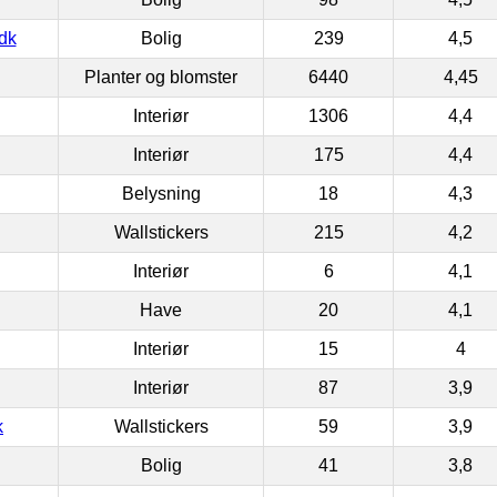
dk
Bolig
239
4,5
Planter og blomster
6440
4,45
Interiør
1306
4,4
Interiør
175
4,4
Belysning
18
4,3
Wallstickers
215
4,2
Interiør
6
4,1
Have
20
4,1
Interiør
15
4
Interiør
87
3,9
k
Wallstickers
59
3,9
Bolig
41
3,8