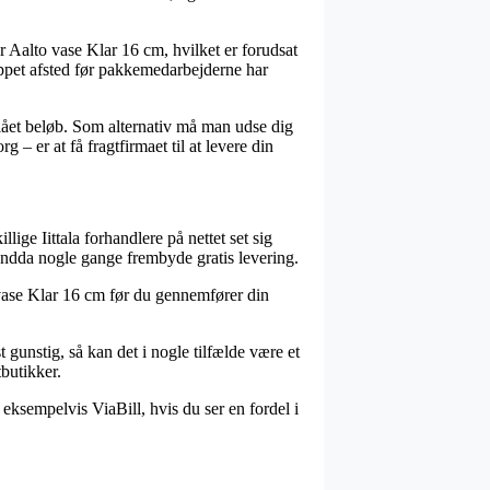
r Aalto vase Klar 16 cm, hvilket er forudsat
kippet afsted før pakkemedarbejderne har
tslået beløb. Som alternativ må man udse dig
 er at få fragtfirmaet til at levere din
lige Iittala forhandlere på nettet set sig
g endda nogle gange frembyde gratis levering.
to vase Klar 16 cm før du gennemfører din
gunstig, så kan det i nogle tilfælde være et
butikker.
 eksempelvis ViaBill, hvis du ser en fordel i