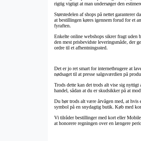
rigtig vigtigt at man undersøger den estimer
Størstedelen af shops på nettet garanterer d
at bestillingen køres igennem forud for et a
fyraften.
Enkelte online webshops sikrer fragt uden be
den mest prisbevidste leveringsmåde, der ge
ordre til et afhentningssted.
Det er jo ret smart for internetbrugere at lav
nødsaget til at presse salgsværdien på produ
Trods dette kan det trods alt vise sig nyttig
handel, sådan at du er skudsikker på at modt
Du bør trods alt være årvågen med, at hvis 
symbol på en snydagtig butik. Køb med kort e
Vi tilråder bestillinger med kort eller Mobil
at honorere regningen over en længere peri