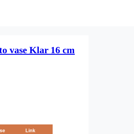
lto vase Klar 16 cm
se
Link