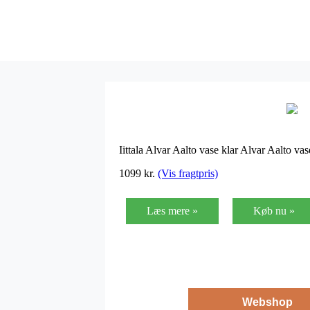
Iittala Alvar Aalto vase klar Alvar Aalto va
1099
kr.
(Vis fragtpris)
Læs mere »
Køb nu »
Webshop