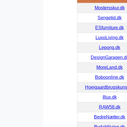
Mostersskur.dk
Sengetid.dk
ESfurniture.dk
LuxoLiving.dk
Lepong.dk
DesignGaragen.d
MoreLand.dk
Boboonline.dk
Hoejgaardbrugskuns
Illux.dk
RAW58.dk
BedreNætter.dk
Bydahlliving.dk