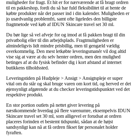
muligheder for fragt. Et hit er for nærværende at få bragt ordren
til en pakkeshop, fordi du så har fuld fleksibilitet til at hente de
købte produkter når det passer ind i din kalender. Muligheden er
jo usædvanlig problemfri, samt ofte ligeledes den billigste
fragtmetode ved køb af IDUN Skincare travel set 30 ml.
Du bør lige så vel afveje for og imod at få pakken bragt til din
privatbolig eller til din arbejdsplads. Fragtmuligheden er
almindeligvis lidt mindre prisbillig, men til gengæld vældig
overkommelig. Den mest letkøbte leveringsmanér vil dog altid
vise sig at være at du selv henter ordren, men den mulighed
betinges af at du fysisk befinder dig i kort afstand af internet
butikkens tilholdssted.
Leveringstiden på Hudpleje > Ansigt > Ansigtspleje er super
vital om du står og skal bruge varen om kort tid, og herved er det
øjensynligt afgørende at du checker leveringstidspunktet ved det
respektive produkt.
En stor portion outlets på nettet giver levering på
næstkommende hverdag på flere varenumre, eksempelvis IDUN
Skincare travel set 30 ml, som alligevel er forudsat at ordren
placeres forinden et bestemt tidspunkt, sådan at de højst
sandsynligt kan nå at få ordren fikset før personalet holder
fyraften.