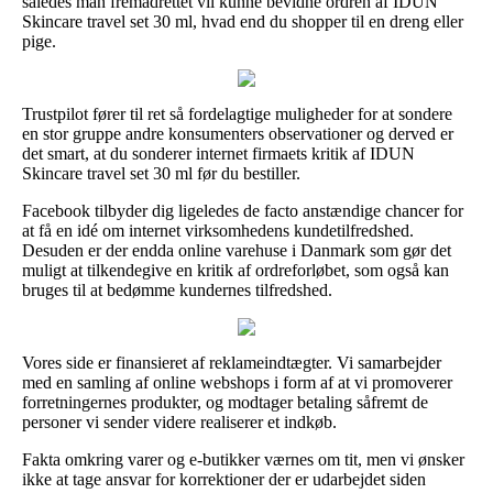
således man fremadrettet vil kunne bevidne ordren af IDUN
Skincare travel set 30 ml, hvad end du shopper til en dreng eller
pige.
Trustpilot fører til ret så fordelagtige muligheder for at sondere
en stor gruppe andre konsumenters observationer og derved er
det smart, at du sonderer internet firmaets kritik af IDUN
Skincare travel set 30 ml før du bestiller.
Facebook tilbyder dig ligeledes de facto anstændige chancer for
at få en idé om internet virksomhedens kundetilfredshed.
Desuden er der endda online varehuse i Danmark som gør det
muligt at tilkendegive en kritik af ordreforløbet, som også kan
bruges til at bedømme kundernes tilfredshed.
Vores side er finansieret af reklameindtægter. Vi samarbejder
med en samling af online webshops i form af at vi promoverer
forretningernes produkter, og modtager betaling såfremt de
personer vi sender videre realiserer et indkøb.
Fakta omkring varer og e-butikker værnes om tit, men vi ønsker
ikke at tage ansvar for korrektioner der er udarbejdet siden