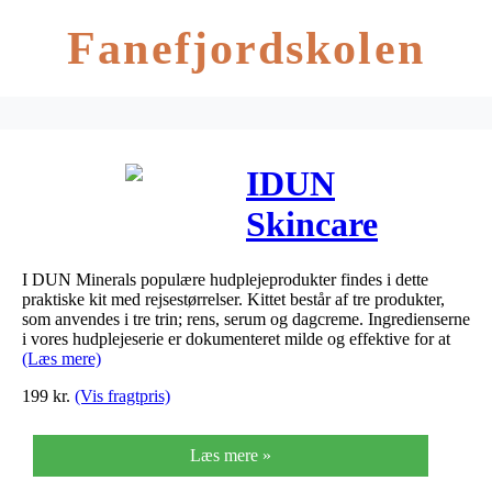
Fanefjordskolen
IDUN
Skincare
travel set 30
I DUN Minerals populære hudplejeprodukter findes i dette
ml
praktiske kit med rejsestørrelser. Kittet består af tre produkter,
som anvendes i tre trin; rens, serum og dagcreme. Ingredienserne
i vores hudplejeserie er dokumenteret milde og effektive for at
(Læs mere)
199
kr.
(Vis fragtpris)
Læs mere »