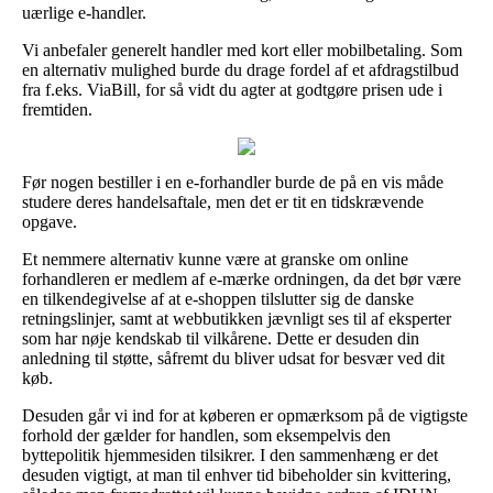
uærlige e-handler.
Vi anbefaler generelt handler med kort eller mobilbetaling. Som
en alternativ mulighed burde du drage fordel af et afdragstilbud
fra f.eks. ViaBill, for så vidt du agter at godtgøre prisen ude i
fremtiden.
Før nogen bestiller i en e-forhandler burde de på en vis måde
studere deres handelsaftale, men det er tit en tidskrævende
opgave.
Et nemmere alternativ kunne være at granske om online
forhandleren er medlem af e-mærke ordningen, da det bør være
en tilkendegivelse af at e-shoppen tilslutter sig de danske
retningslinjer, samt at webbutikken jævnligt ses til af eksperter
som har nøje kendskab til vilkårene. Dette er desuden din
anledning til støtte, såfremt du bliver udsat for besvær ved dit
køb.
Desuden går vi ind for at køberen er opmærksom på de vigtigste
forhold der gælder for handlen, som eksempelvis den
byttepolitik hjemmesiden tilsikrer. I den sammenhæng er det
desuden vigtigt, at man til enhver tid bibeholder sin kvittering,