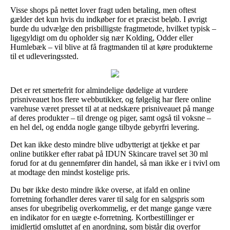
Visse shops på nettet lover fragt uden betaling, men oftest
gælder det kun hvis du indkøber for et præcist beløb. I øvrigt
burde du udvælge den prisbilligste fragtmetode, hvilket typisk –
ligegyldigt om du opholder sig nær Kolding, Odder eller
Humlebæk – vil blive at få fragtmanden til at køre produkterne
til et udleveringssted.
Det er ret smertefrit for almindelige dødelige at vurdere
prisniveauet hos flere webbutikker, og følgelig har flere online
varehuse været presset til at at nedskære prisniveauet på mange
af deres produkter – til drenge og piger, samt også til voksne –
en hel del, og endda nogle gange tilbyde gebyrfri levering.
Det kan ikke desto mindre blive udbytterigt at tjekke et par
online butikker efter rabat på IDUN Skincare travel set 30 ml
forud for at du gennemfører din handel, så man ikke er i tvivl om
at modtage den mindst kostelige pris.
Du bør ikke desto mindre ikke overse, at ifald en online
forretning forhandler deres varer til salg for en salgspris som
anses for ubegribelig overkommelig, er det mange gange være
en indikator for en uægte e-forretning. Kortbestillinger er
imidlertid omsluttet af en anordning, som bistår dig overfor