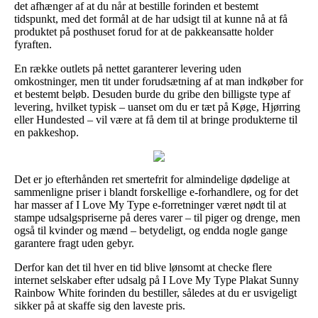
det afhænger af at du når at bestille forinden et bestemt
tidspunkt, med det formål at de har udsigt til at kunne nå at få
produktet på posthuset forud for at de pakkeansatte holder
fyraften.
En række outlets på nettet garanterer levering uden
omkostninger, men tit under forudsætning af at man indkøber for
et bestemt beløb. Desuden burde du gribe den billigste type af
levering, hvilket typisk – uanset om du er tæt på Køge, Hjørring
eller Hundested – vil være at få dem til at bringe produkterne til
en pakkeshop.
Det er jo efterhånden ret smertefrit for almindelige dødelige at
sammenligne priser i blandt forskellige e-forhandlere, og for det
har masser af I Love My Type e-forretninger været nødt til at
stampe udsalgspriserne på deres varer – til piger og drenge, men
også til kvinder og mænd – betydeligt, og endda nogle gange
garantere fragt uden gebyr.
Derfor kan det til hver en tid blive lønsomt at checke flere
internet selskaber efter udsalg på I Love My Type Plakat Sunny
Rainbow White forinden du bestiller, således at du er usvigeligt
sikker på at skaffe sig den laveste pris.