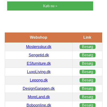
Køb nu »
Webshop
Link
Mostersskur.dk
Besøg
Sengetid.dk
Besøg
ESfurniture.dk
Besøg
LuxoLiving.dk
Besøg
Lepong.dk
Besøg
DesignGaragen.dk
Besøg
MoreLand.dk
Besøg
Boboonline.dk
Besøg