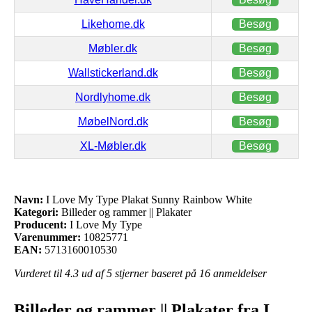
Likehome.dk
Besøg
Møbler.dk
Besøg
Wallstickerland.dk
Besøg
Nordlyhome.dk
Besøg
MøbelNord.dk
Besøg
XL-Møbler.dk
Besøg
Navn:
I Love My Type Plakat Sunny Rainbow White
Kategori:
Billeder og rammer || Plakater
Producent:
I Love My Type
Varenummer:
10825771
EAN:
5713160010530
Vurderet til
4.3
ud af 5 stjerner baseret på
16
anmeldelser
Billeder og rammer || Plakater fra I