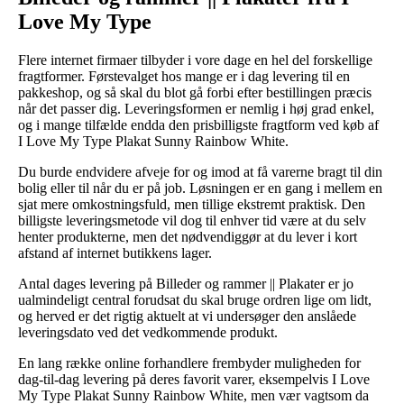
Love My Type
Flere internet firmaer tilbyder i vore dage en hel del forskellige
fragtformer. Førstevalget hos mange er i dag levering til en
pakkeshop, og så skal du blot gå forbi efter bestillingen præcis
når det passer dig. Leveringsformen er nemlig i høj grad enkel,
og i mange tilfælde endda den prisbilligste fragtform ved køb af
I Love My Type Plakat Sunny Rainbow White.
Du burde endvidere afveje for og imod at få varerne bragt til din
bolig eller til når du er på job. Løsningen er en gang i mellem en
sjat mere omkostningsfuld, men tillige ekstremt praktisk. Den
billigste leveringsmetode vil dog til enhver tid være at du selv
henter produkterne, men det nødvendiggør at du lever i kort
afstand af internet butikkens lager.
Antal dages levering på Billeder og rammer || Plakater er jo
ualmindeligt central forudsat du skal bruge ordren lige om lidt,
og herved er det rigtig aktuelt at vi undersøger den anslåede
leveringsdato ved det vedkommende produkt.
En lang række online forhandlere frembyder muligheden for
dag-til-dag levering på deres favorit varer, eksempelvis I Love
My Type Plakat Sunny Rainbow White, men vær vagtsom da