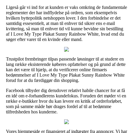
Ligeså går vi ind for at kunden er vaks omkring de fundamentale
reglementer der har indflydelse på ordren, som eksempelvis
hvilken byttepolitik netshoppen lover. I den forbindelse er det
samtidig essesentielt, at man til enhver tid sikrer ens e-mail
kvittering, så man til enhver tid vil kunne bevidne sin bestilling
af I Love My Type Plakat Sunny Rainbow White, hvad end du
søger efter varer til en kvinde eller mand.
Trustpilot frembringer tilpas passende løsninger til at studere en
lang række eksisterende køberes opfattelser og på grund af dette
kan det være til hjælp, at du verificerer online firmaets
bedømmelser af I Love My Type Plakat Sunny Rainbow White
forud for at du færdiggør din shopping.
Facebook tilbyder dig derudover relativt habile chancer for at få
en idé om e-forhandlerens kundefokus. Foruden det møder vi en
række e-butikker hvor du kan levere en kritik af ordreforløbet,
som på samme måde bør drages fordel af til at bedømme
tilfredsheden hos kunderne.
Vores hjemmeside er finansieret af indtægter fra annoncer. Vi har