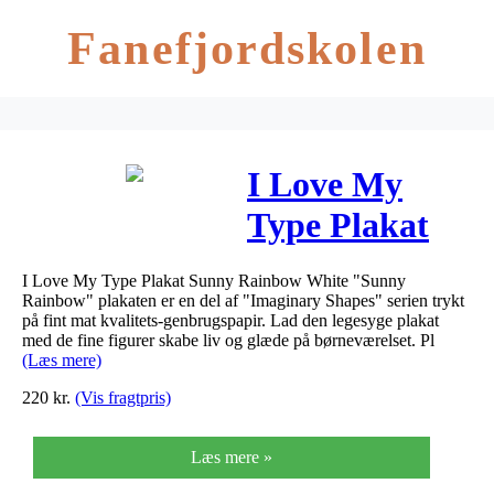
Fanefjordskolen
I Love My
Type Plakat
Sunny
I Love My Type Plakat Sunny Rainbow White "Sunny
Rainbow
Rainbow" plakaten er en del af "Imaginary Shapes" serien trykt
på fint mat kvalitets-genbrugspapir. Lad den legesyge plakat
White
med de fine figurer skabe liv og glæde på børneværelset. Pl
(Læs mere)
220
kr.
(Vis fragtpris)
Læs mere »