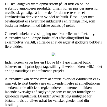
Du skal alligevel være opmærksom på, at hvis en online
webshop annoncerer produkter til salg for en pris der anses for
urealistisk gunstig, så kunne det for det meste være et
karakteristika der viser en svindel netbutik. Bestillinger med
betalingskort er i hvert fald inkluderet i en retningslinje, som
beskytter køberen imod falske outlets på nettet.
Generelt anbefaler vi shopping med kort eller mobilbetaling.
Alternativt bør du drage fordel af et afbetalingstilbud fra
eksempelvis ViaBill, i tilfælde af at du agter at godtgøre beløbet i
flere bidder.
Inden nogen køber hos en I Love My Type internet butik
behøver man i princippet tage stilling til webbutikkens vilkår, det
er dog naturligvis et omfattende projekt.
Alternativet kan derfor være at efterse hvorvidt e-butikken er e-
mærket, hvilket burde være en tilkendegivelse af at netbutikken
anerkender de officielle regler, udover at internet butikken
løbende overvåges af sagkyndige som er meget fortrolige de
gældende regulativer. Desuden giver det dig mulighed for
bistand, hvis du bliver udsat for vanskeligheder med din
bestilling.