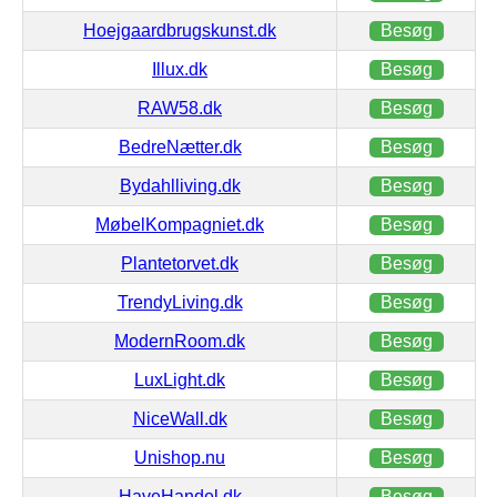
Hoejgaardbrugskunst.dk
Besøg
Illux.dk
Besøg
RAW58.dk
Besøg
BedreNætter.dk
Besøg
Bydahlliving.dk
Besøg
MøbelKompagniet.dk
Besøg
Plantetorvet.dk
Besøg
TrendyLiving.dk
Besøg
ModernRoom.dk
Besøg
LuxLight.dk
Besøg
NiceWall.dk
Besøg
Unishop.nu
Besøg
HaveHandel.dk
Besøg