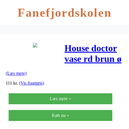
Fanefjordskolen
House doctor
vase rd brun ø
14 cm h12 cm
(Læs mere)
111
kr.
(Vis fragtpris)
Læs mere »
Køb nu »