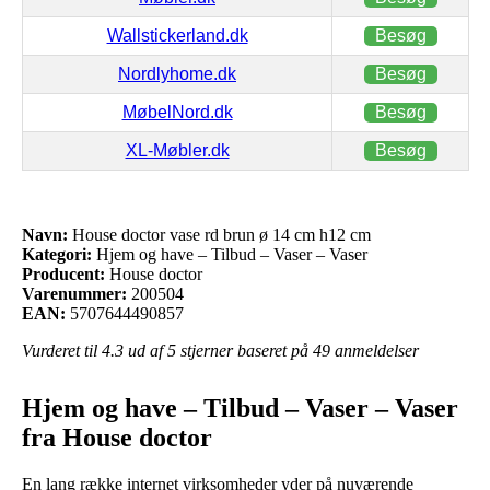
Wallstickerland.dk
Besøg
Nordlyhome.dk
Besøg
MøbelNord.dk
Besøg
XL-Møbler.dk
Besøg
Navn:
House doctor vase rd brun ø 14 cm h12 cm
Kategori:
Hjem og have – Tilbud – Vaser – Vaser
Producent:
House doctor
Varenummer:
200504
EAN:
5707644490857
Vurderet til
4.3
ud af 5 stjerner baseret på
49
anmeldelser
Hjem og have – Tilbud – Vaser – Vaser
fra House doctor
En lang række internet virksomheder yder på nuværende