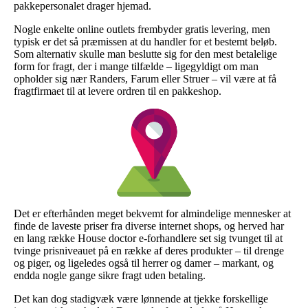
pakkepersonalet drager hjemad.
Nogle enkelte online outlets frembyder gratis levering, men
typisk er det så præmissen at du handler for et bestemt beløb.
Som alternativ skulle man beslutte sig for den mest betalelige
form for fragt, der i mange tilfælde – ligegyldigt om man
opholder sig nær Randers, Farum eller Struer – vil være at få
fragtfirmaet til at levere ordren til en pakkeshop.
Det er efterhånden meget bekvemt for almindelige mennesker at
finde de laveste priser fra diverse internet shops, og herved har
en lang række House doctor e-forhandlere set sig tvunget til at
tvinge prisniveauet på en række af deres produkter – til drenge
og piger, og ligeledes også til herrer og damer – markant, og
endda nogle gange sikre fragt uden betaling.
Det kan dog stadigvæk være lønnende at tjekke forskellige