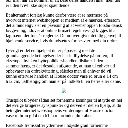
bør man når alt kommer til alt bese deres handelsvilkår, men det
er uden tvivl ikke super spændende.
Et alternativt forslag kunne derfor være at se nærmere på
hvorvidt internet webshoppen er medlem af e-mærket, eftersom
det almindeligvis er en påvisning af at webshoppen forstår dansk
lovgivning, udover at online firmaet regelmæssigt kigges til af
fagmænd der forstår reglerne. Derudover giver det dig genvej til
hjælpende service, hvis du udsættes for besvær med din ordre.
I øvrigt er det en hjælp at du er påpasselig med de
grundlæggende betingelser der har indflydelse på ordren, til
eksempel hvilken byttepolitik e-handlen tilsikrer. I den
sammenhæng er det desuden afgørende, at man til enhver tid
opbevarer sin ordrekvittering, således man til enhver tid vil
kunne eftervise handlen af House doctor vase rd brun ø 14 cm
h12 cm, uafhængig om man er på indkøb til en herre eller dame.
Trustpilot tilbyder sådan set fornemme løsninger til at tyde en hel
del øvrige brugeres synspunkter og derved er det en hjælp, at du
betragter internet webshoppens vurderinger af House doctor
vase rd brun ø 14 cm h12 cm forinden du køber.
Facebook fremskaffer ydermere i højeste grad fornemme