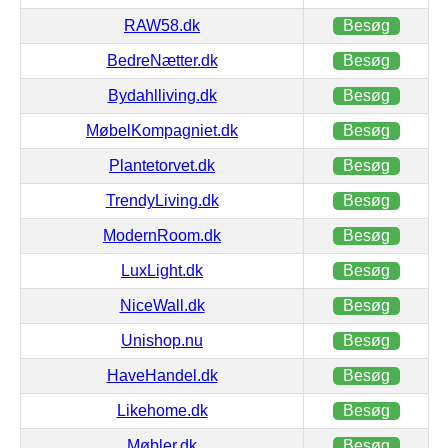
RAW58.dk
Besøg
BedreNætter.dk
Besøg
Bydahlliving.dk
Besøg
MøbelKompagniet.dk
Besøg
Plantetorvet.dk
Besøg
TrendyLiving.dk
Besøg
ModernRoom.dk
Besøg
LuxLight.dk
Besøg
NiceWall.dk
Besøg
Unishop.nu
Besøg
HaveHandel.dk
Besøg
Likehome.dk
Besøg
Møbler.dk
Besøg