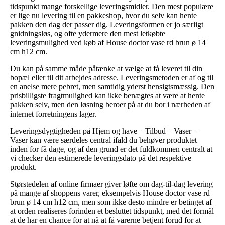
tidspunkt mange forskellige leveringsmidler. Den mest populære
er lige nu levering til en pakkeshop, hvor du selv kan hente
pakken den dag der passer dig. Leveringsformen er jo særligt
gnidningsløs, og ofte ydermere den mest letkøbte
leveringsmulighed ved køb af House doctor vase rd brun ø 14
cm h12 cm.
Du kan på samme måde påtænke at vælge at få leveret til din
bopæl eller til dit arbejdes adresse. Leveringsmetoden er af og til
en anelse mere pebret, men samtidig yderst hensigtsmæssig. Den
prisbilligste fragtmulighed kan ikke benægtes at være at hente
pakken selv, men den løsning beroer på at du bor i nærheden af
internet forretningens lager.
Leveringsdygtigheden på Hjem og have – Tilbud – Vaser –
Vaser kan være særdeles central ifald du behøver produktet
inden for få dage, og af den grund er det fuldkommen centralt at
vi checker den estimerede leveringsdato på det respektive
produkt.
Størstedelen af online firmaer giver løfte om dag-til-dag levering
på mange af shoppens varer, eksempelvis House doctor vase rd
brun ø 14 cm h12 cm, men som ikke desto mindre er betinget af
at orden realiseres forinden et besluttet tidspunkt, med det formål
at de har en chance for at nå at få varerne betjent forud for at