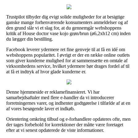
Trustpilot tilbyder dig evigt solide muligheder for at besigtige
ganske mange forhenværende konsumenters anmeldelser og af
den grund slår vi et slag for, at du gennemgår webshoppens
kritik af House doctor vase kojo grøn/brun (ø6,2xh12 cm) inden
du lægger din bestilling.
Facebook leverer ydermere ret fine genveje til at få en idé om
webshoppens popularitet. I øvrigt er der en række online outlets
som giver kunderne mulighed for at sammensætte en omtale af
virksomhedens service, hvilket ydermere bør drages fordel af til
at få et indtryk af hvor glade kunderne er.
Denne hjemmeside er reklamefinansieret. Vi har
samarbejdsaftaler med flere e-handler da vi introducerer
forretningernes varer, og indhenter godtgørelse i tilfælde af at en
af vores besøgende laver et indkøb.
Orientering omkring tilbud og e-forhandlere opdateres ofte, men
der tages forbehold for korrektioner der måtte være foretaget
efter at vi senest opdaterede de viste informationer.