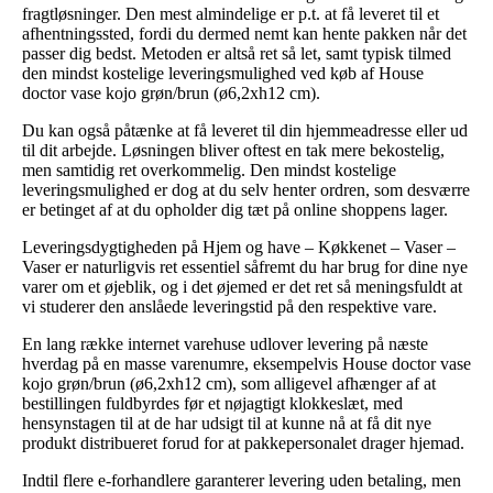
fragtløsninger. Den mest almindelige er p.t. at få leveret til et
afhentningssted, fordi du dermed nemt kan hente pakken når det
passer dig bedst. Metoden er altså ret så let, samt typisk tilmed
den mindst kostelige leveringsmulighed ved køb af House
doctor vase kojo grøn/brun (ø6,2xh12 cm).
Du kan også påtænke at få leveret til din hjemmeadresse eller ud
til dit arbejde. Løsningen bliver oftest en tak mere bekostelig,
men samtidig ret overkommelig. Den mindst kostelige
leveringsmulighed er dog at du selv henter ordren, som desværre
er betinget af at du opholder dig tæt på online shoppens lager.
Leveringsdygtigheden på Hjem og have – Køkkenet – Vaser –
Vaser er naturligvis ret essentiel såfremt du har brug for dine nye
varer om et øjeblik, og i det øjemed er det ret så meningsfuldt at
vi studerer den anslåede leveringstid på den respektive vare.
En lang række internet varehuse udlover levering på næste
hverdag på en masse varenumre, eksempelvis House doctor vase
kojo grøn/brun (ø6,2xh12 cm), som alligevel afhænger af at
bestillingen fuldbyrdes før et nøjagtigt klokkeslæt, med
hensynstagen til at de har udsigt til at kunne nå at få dit nye
produkt distribueret forud for at pakkepersonalet drager hjemad.
Indtil flere e-forhandlere garanterer levering uden betaling, men