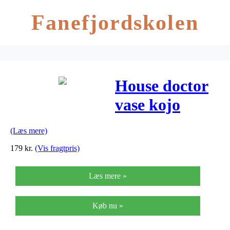
Fanefjordskolen
House doctor
vase kojo
grøn/brun
(Læs mere)
(ø6,2xh12 cm)
179
kr.
(Vis fragtpris)
Læs mere »
Køb nu »