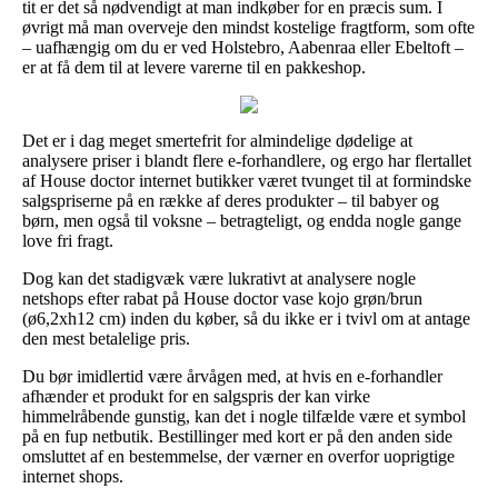
tit er det så nødvendigt at man indkøber for en præcis sum. I
øvrigt må man overveje den mindst kostelige fragtform, som ofte
– uafhængig om du er ved Holstebro, Aabenraa eller Ebeltoft –
er at få dem til at levere varerne til en pakkeshop.
Det er i dag meget smertefrit for almindelige dødelige at
analysere priser i blandt flere e-forhandlere, og ergo har flertallet
af House doctor internet butikker været tvunget til at formindske
salgspriserne på en række af deres produkter – til babyer og
børn, men også til voksne – betragteligt, og endda nogle gange
love fri fragt.
Dog kan det stadigvæk være lukrativt at analysere nogle
netshops efter rabat på House doctor vase kojo grøn/brun
(ø6,2xh12 cm) inden du køber, så du ikke er i tvivl om at antage
den mest betalelige pris.
Du bør imidlertid være årvågen med, at hvis en e-forhandler
afhænder et produkt for en salgspris der kan virke
himmelråbende gunstig, kan det i nogle tilfælde være et symbol
på en fup netbutik. Bestillinger med kort er på den anden side
omsluttet af en bestemmelse, der værner en overfor uoprigtige
internet shops.