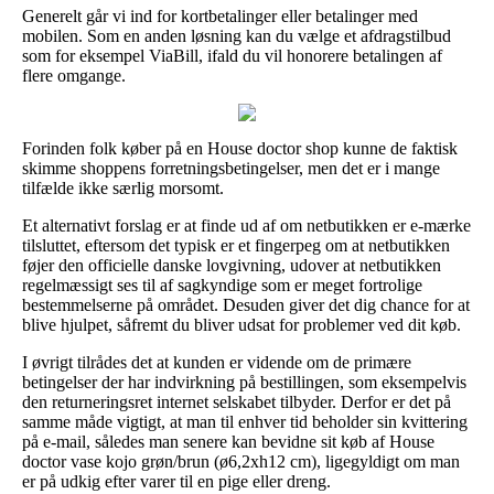
Generelt går vi ind for kortbetalinger eller betalinger med
mobilen. Som en anden løsning kan du vælge et afdragstilbud
som for eksempel ViaBill, ifald du vil honorere betalingen af
flere omgange.
Forinden folk køber på en House doctor shop kunne de faktisk
skimme shoppens forretningsbetingelser, men det er i mange
tilfælde ikke særlig morsomt.
Et alternativt forslag er at finde ud af om netbutikken er e-mærke
tilsluttet, eftersom det typisk er et fingerpeg om at netbutikken
føjer den officielle danske lovgivning, udover at netbutikken
regelmæssigt ses til af sagkyndige som er meget fortrolige
bestemmelserne på området. Desuden giver det dig chance for at
blive hjulpet, såfremt du bliver udsat for problemer ved dit køb.
I øvrigt tilrådes det at kunden er vidende om de primære
betingelser der har indvirkning på bestillingen, som eksempelvis
den returneringsret internet selskabet tilbyder. Derfor er det på
samme måde vigtigt, at man til enhver tid beholder sin kvittering
på e-mail, således man senere kan bevidne sit køb af House
doctor vase kojo grøn/brun (ø6,2xh12 cm), ligegyldigt om man
er på udkig efter varer til en pige eller dreng.