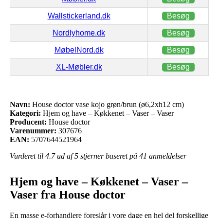
Wallstickerland.dk
Besøg
Nordlyhome.dk
Besøg
MøbelNord.dk
Besøg
XL-Møbler.dk
Besøg
Navn:
House doctor vase kojo grøn/brun (ø6,2xh12 cm)
Kategori:
Hjem og have – Køkkenet – Vaser – Vaser
Producent:
House doctor
Varenummer:
307676
EAN:
5707644521964
Vurderet til
4.7
ud af 5 stjerner baseret på
41
anmeldelser
Hjem og have – Køkkenet – Vaser –
Vaser fra House doctor
En masse e-forhandlere foreslår i vore dage en hel del forskellige