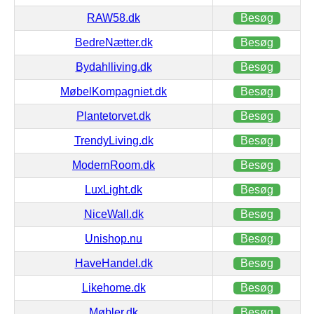
RAW58.dk
Besøg
BedreNætter.dk
Besøg
Bydahlliving.dk
Besøg
MøbelKompagniet.dk
Besøg
Plantetorvet.dk
Besøg
TrendyLiving.dk
Besøg
ModernRoom.dk
Besøg
LuxLight.dk
Besøg
NiceWall.dk
Besøg
Unishop.nu
Besøg
HaveHandel.dk
Besøg
Likehome.dk
Besøg
Møbler.dk
Besøg