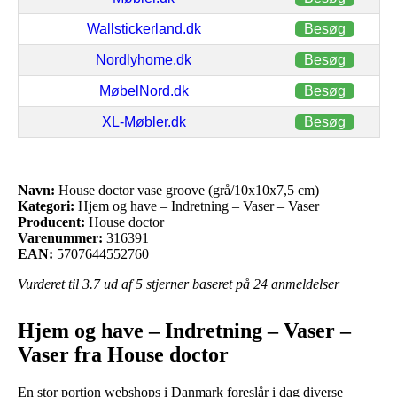
Wallstickerland.dk
Besøg
Nordlyhome.dk
Besøg
MøbelNord.dk
Besøg
XL-Møbler.dk
Besøg
Navn:
House doctor vase groove (grå/10x10x7,5 cm)
Kategori:
Hjem og have – Indretning – Vaser – Vaser
Producent:
House doctor
Varenummer:
316391
EAN:
5707644552760
Vurderet til
3.7
ud af 5 stjerner baseret på
24
anmeldelser
Hjem og have – Indretning – Vaser –
Vaser fra House doctor
En stor portion webshops i Danmark foreslår i dag diverse