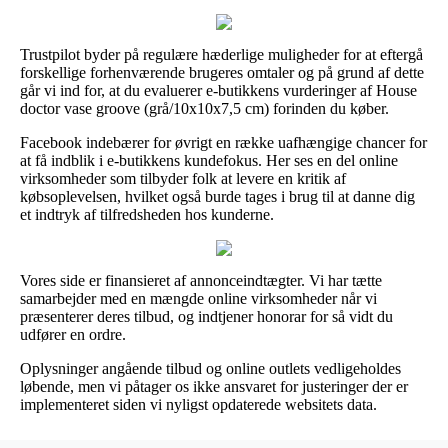
Trustpilot byder på regulære hæderlige muligheder for at eftergå
forskellige forhenværende brugeres omtaler og på grund af dette
går vi ind for, at du evaluerer e-butikkens vurderinger af House
doctor vase groove (grå/10x10x7,5 cm) forinden du køber.
Facebook indebærer for øvrigt en række uafhængige chancer for
at få indblik i e-butikkens kundefokus. Her ses en del online
virksomheder som tilbyder folk at levere en kritik af
købsoplevelsen, hvilket også burde tages i brug til at danne dig
et indtryk af tilfredsheden hos kunderne.
Vores side er finansieret af annonceindtægter. Vi har tætte
samarbejder med en mængde online virksomheder når vi
præsenterer deres tilbud, og indtjener honorar for så vidt du
udfører en ordre.
Oplysninger angående tilbud og online outlets vedligeholdes
løbende, men vi påtager os ikke ansvaret for justeringer der er
implementeret siden vi nyligst opdaterede websitets data.