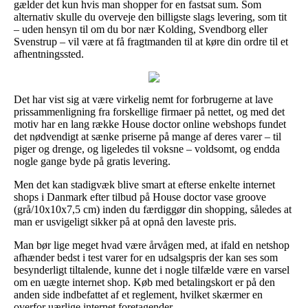
gælder det kun hvis man shopper for en fastsat sum. Som
alternativ skulle du overveje den billigste slags levering, som tit
– uden hensyn til om du bor nær Kolding, Svendborg eller
Svenstrup – vil være at få fragtmanden til at køre din ordre til et
afhentningssted.
Det har vist sig at være virkelig nemt for forbrugerne at lave
prissammenligning fra forskellige firmaer på nettet, og med det
motiv har en lang række House doctor online webshops fundet
det nødvendigt at sænke priserne på mange af deres varer – til
piger og drenge, og ligeledes til voksne – voldsomt, og endda
nogle gange byde på gratis levering.
Men det kan stadigvæk blive smart at efterse enkelte internet
shops i Danmark efter tilbud på House doctor vase groove
(grå/10x10x7,5 cm) inden du færdiggør din shopping, således at
man er usvigeligt sikker på at opnå den laveste pris.
Man bør lige meget hvad være årvågen med, at ifald en netshop
afhænder bedst i test varer for en udsalgspris der kan ses som
besynderligt tiltalende, kunne det i nogle tilfælde være en varsel
om en uægte internet shop. Køb med betalingskort er på den
anden side indbefattet af et reglement, hvilket skærmer en
overfor uærlige internet foretagender.