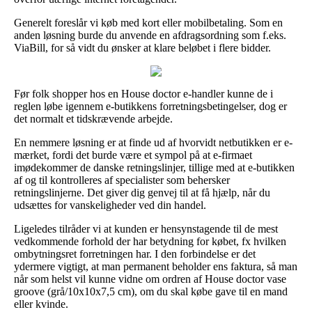
Generelt foreslår vi køb med kort eller mobilbetaling. Som en
anden løsning burde du anvende en afdragsordning som f.eks.
ViaBill, for så vidt du ønsker at klare beløbet i flere bidder.
Før folk shopper hos en House doctor e-handler kunne de i
reglen løbe igennem e-butikkens forretningsbetingelser, dog er
det normalt et tidskrævende arbejde.
En nemmere løsning er at finde ud af hvorvidt netbutikken er e-
mærket, fordi det burde være et sympol på at e-firmaet
imødekommer de danske retningslinjer, tillige med at e-butikken
af og til kontrolleres af specialister som behersker
retningslinjerne. Det giver dig genvej til at få hjælp, når du
udsættes for vanskeligheder ved din handel.
Ligeledes tilråder vi at kunden er hensynstagende til de mest
vedkommende forhold der har betydning for købet, fx hvilken
ombytningsret forretningen har. I den forbindelse er det
ydermere vigtigt, at man permanent beholder ens faktura, så man
når som helst vil kunne vidne om ordren af House doctor vase
groove (grå/10x10x7,5 cm), om du skal købe gave til en mand
eller kvinde.