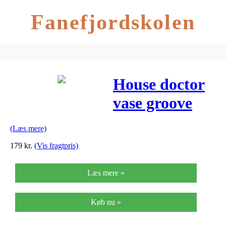
Fanefjordskolen
House doctor
vase groove
(grå/10x10x7,5
(Læs mere)
cm)
179
kr.
(Vis fragtpris)
Læs mere »
Køb nu »