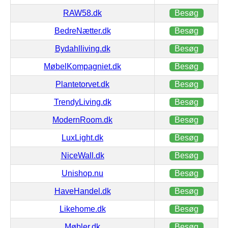
RAW58.dk
Besøg
BedreNætter.dk
Besøg
Bydahlliving.dk
Besøg
MøbelKompagniet.dk
Besøg
Plantetorvet.dk
Besøg
TrendyLiving.dk
Besøg
ModernRoom.dk
Besøg
LuxLight.dk
Besøg
NiceWall.dk
Besøg
Unishop.nu
Besøg
HaveHandel.dk
Besøg
Likehome.dk
Besøg
Møbler.dk
Besøg