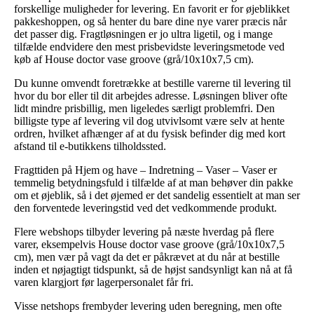
forskellige muligheder for levering. En favorit er for øjeblikket
pakkeshoppen, og så henter du bare dine nye varer præcis når
det passer dig. Fragtløsningen er jo ultra ligetil, og i mange
tilfælde endvidere den mest prisbevidste leveringsmetode ved
køb af House doctor vase groove (grå/10x10x7,5 cm).
Du kunne omvendt foretrække at bestille varerne til levering til
hvor du bor eller til dit arbejdes adresse. Løsningen bliver ofte
lidt mindre prisbillig, men ligeledes særligt problemfri. Den
billigste type af levering vil dog utvivlsomt være selv at hente
ordren, hvilket afhænger af at du fysisk befinder dig med kort
afstand til e-butikkens tilholdssted.
Fragttiden på Hjem og have – Indretning – Vaser – Vaser er
temmelig betydningsfuld i tilfælde af at man behøver din pakke
om et øjeblik, så i det øjemed er det sandelig essentielt at man ser
den forventede leveringstid ved det vedkommende produkt.
Flere webshops tilbyder levering på næste hverdag på flere
varer, eksempelvis House doctor vase groove (grå/10x10x7,5
cm), men vær på vagt da det er påkrævet at du når at bestille
inden et nøjagtigt tidspunkt, så de højst sandsynligt kan nå at få
varen klargjort før lagerpersonalet får fri.
Visse netshops frembyder levering uden beregning, men ofte