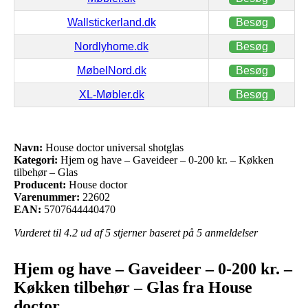
Wallstickerland.dk
Besøg
Nordlyhome.dk
Besøg
MøbelNord.dk
Besøg
XL-Møbler.dk
Besøg
Navn:
House doctor universal shotglas
Kategori:
Hjem og have – Gaveideer – 0-200 kr. – Køkken
tilbehør – Glas
Producent:
House doctor
Varenummer:
22602
EAN:
5707644440470
Vurderet til
4.2
ud af 5 stjerner baseret på
5
anmeldelser
Hjem og have – Gaveideer – 0-200 kr. –
Køkken tilbehør – Glas fra House
doctor