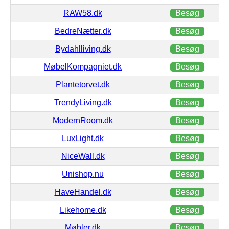
RAW58.dk
Besøg
BedreNætter.dk
Besøg
Bydahlliving.dk
Besøg
MøbelKompagniet.dk
Besøg
Plantetorvet.dk
Besøg
TrendyLiving.dk
Besøg
ModernRoom.dk
Besøg
LuxLight.dk
Besøg
NiceWall.dk
Besøg
Unishop.nu
Besøg
HaveHandel.dk
Besøg
Likehome.dk
Besøg
Møbler.dk
Besøg