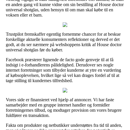
en anden gang vil kunne vidne om sin bestilling af House doctor
universal shotglas, uden hensyn til om man skal købe til en
voksen eller et barn.
Trustpilot fremskaffer egentlig fornemme chancer for at beskue
forskellige aktuelle konsumenters reflektioner og derved er det
godt, at du ser nærmere på webshoppens kritik af House doctor
universal shotglas før du køber.
Facebook præsterer lignende de facto gode genveje til at få
indsigt i e-forhandlerens pålidelighed. Derudover ses nogle
internet forretninger som tilbyder kunderne at ytre en vurdering
af købsoplevelsen, hvilket lige så vel kan drages fordel af til at
tage stilling til kundernes tilfredshed.
Vores side er finansieret ved hjælp af annoncer. Vi har faste
samarbejder med en gruppe internet handler og formidler
forretningernes tilbud, og modtager provision om vores brugere
fuldfører en transaktion.
Fakta om produkter og netbutikker understøttes fra tid til anden,