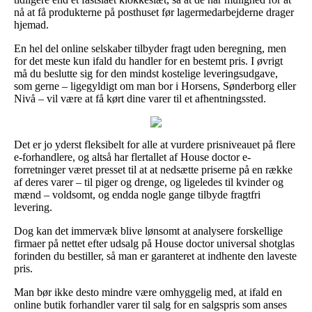
nå at få produkterne på posthuset før lagermedarbejderne drager
hjemad.
En hel del online selskaber tilbyder fragt uden beregning, men
for det meste kun ifald du handler for en bestemt pris. I øvrigt
må du beslutte sig for den mindst kostelige leveringsudgave,
som gerne – ligegyldigt om man bor i Horsens, Sønderborg eller
Nivå – vil være at få kørt dine varer til et afhentningssted.
Det er jo yderst fleksibelt for alle at vurdere prisniveauet på flere
e-forhandlere, og altså har flertallet af House doctor e-
forretninger været presset til at at nedsætte priserne på en række
af deres varer – til piger og drenge, og ligeledes til kvinder og
mænd – voldsomt, og endda nogle gange tilbyde fragtfri
levering.
Dog kan det immervæk blive lønsomt at analysere forskellige
firmaer på nettet efter udsalg på House doctor universal shotglas
forinden du bestiller, så man er garanteret at indhente den laveste
pris.
Man bør ikke desto mindre være omhyggelig med, at ifald en
online butik forhandler varer til salg for en salgspris som anses