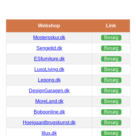
Webshop
Link
Mostersskur.dk
Besøg
Sengetid.dk
Besøg
ESfurniture.dk
Besøg
LuxoLiving.dk
Besøg
Lepong.dk
Besøg
DesignGaragen.dk
Besøg
MoreLand.dk
Besøg
Boboonline.dk
Besøg
Hoejgaardbrugskunst.dk
Besøg
Illux.dk
Besøg