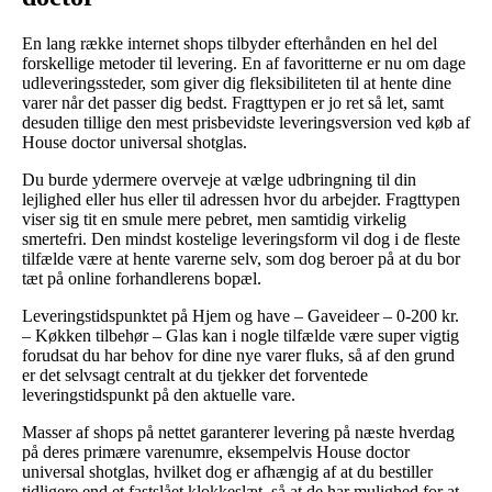
En lang række internet shops tilbyder efterhånden en hel del
forskellige metoder til levering. En af favoritterne er nu om dage
udleveringssteder, som giver dig fleksibiliteten til at hente dine
varer når det passer dig bedst. Fragttypen er jo ret så let, samt
desuden tillige den mest prisbevidste leveringsversion ved køb af
House doctor universal shotglas.
Du burde ydermere overveje at vælge udbringning til din
lejlighed eller hus eller til adressen hvor du arbejder. Fragttypen
viser sig tit en smule mere pebret, men samtidig virkelig
smertefri. Den mindst kostelige leveringsform vil dog i de fleste
tilfælde være at hente varerne selv, som dog beroer på at du bor
tæt på online forhandlerens bopæl.
Leveringstidspunktet på Hjem og have – Gaveideer – 0-200 kr.
– Køkken tilbehør – Glas kan i nogle tilfælde være super vigtig
forudsat du har behov for dine nye varer fluks, så af den grund
er det selvsagt centralt at du tjekker det forventede
leveringstidspunkt på den aktuelle vare.
Masser af shops på nettet garanterer levering på næste hverdag
på deres primære varenumre, eksempelvis House doctor
universal shotglas, hvilket dog er afhængig af at du bestiller
tidligere end et fastslået klokkeslæt, så at de har mulighed for at