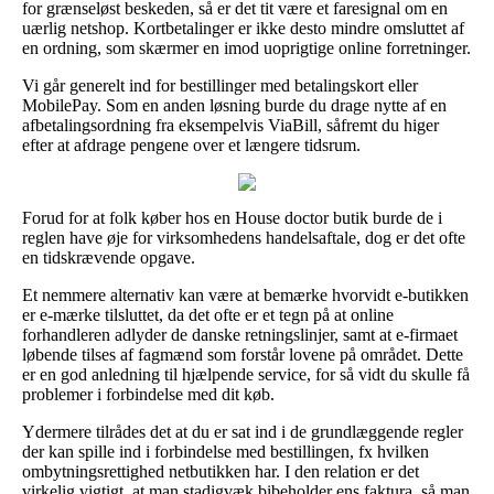
for grænseløst beskeden, så er det tit være et faresignal om en
uærlig netshop. Kortbetalinger er ikke desto mindre omsluttet af
en ordning, som skærmer en imod uoprigtige online forretninger.
Vi går generelt ind for bestillinger med betalingskort eller
MobilePay. Som en anden løsning burde du drage nytte af en
afbetalingsordning fra eksempelvis ViaBill, såfremt du higer
efter at afdrage pengene over et længere tidsrum.
Forud for at folk køber hos en House doctor butik burde de i
reglen have øje for virksomhedens handelsaftale, dog er det ofte
en tidskrævende opgave.
Et nemmere alternativ kan være at bemærke hvorvidt e-butikken
er e-mærke tilsluttet, da det ofte er et tegn på at online
forhandleren adlyder de danske retningslinjer, samt at e-firmaet
løbende tilses af fagmænd som forstår lovene på området. Dette
er en god anledning til hjælpende service, for så vidt du skulle få
problemer i forbindelse med dit køb.
Ydermere tilrådes det at du er sat ind i de grundlæggende regler
der kan spille ind i forbindelse med bestillingen, fx hvilken
ombytningsrettighed netbutikken har. I den relation er det
virkelig vigtigt, at man stadigvæk bibeholder ens faktura, så man