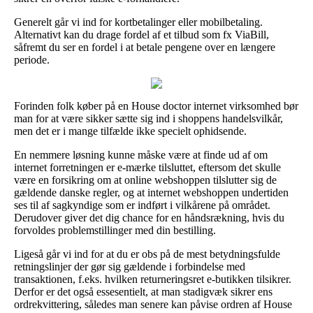
Generelt går vi ind for kortbetalinger eller mobilbetaling.
Alternativt kan du drage fordel af et tilbud som fx ViaBill,
såfremt du ser en fordel i at betale pengene over en længere
periode.
Forinden folk køber på en House doctor internet virksomhed bør
man for at være sikker sætte sig ind i shoppens handelsvilkår,
men det er i mange tilfælde ikke specielt ophidsende.
En nemmere løsning kunne måske være at finde ud af om
internet forretningen er e-mærke tilsluttet, eftersom det skulle
være en forsikring om at online webshoppen tilslutter sig de
gældende danske regler, og at internet webshoppen undertiden
ses til af sagkyndige som er indført i vilkårene på området.
Derudover giver det dig chance for en håndsrækning, hvis du
forvoldes problemstillinger med din bestilling.
Ligeså går vi ind for at du er obs på de mest betydningsfulde
retningslinjer der gør sig gældende i forbindelse med
transaktionen, f.eks. hvilken returneringsret e-butikken tilsikrer.
Derfor er det også essesentielt, at man stadigvæk sikrer ens
ordrekvittering, således man senere kan påvise ordren af House