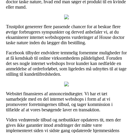
doctor taske nature, hvad end man søger et produkt til en kvinde
eller mand.
Trustpilot genererer flere passende chancer for at beskue flere
øvrige forbrugeres synspunkter og derved anbefaler vi, at du
eksaminerer internet webshoppens vurderinger af House doctor
taske nature inden du lægger din bestilling.
Facebook tilbyder endvidere temmelig fornemme muligheder for
at få kendskab til online virksomhedens pålidelighed. Foruden
det ses nogle internet webshops hvor kunder kan nedfælde en
anmeldelse af ordreforløbet, som ligeledes må udnyttes til at tage
stilling til kundetilfredsheden.
Websitet finansieres af annonceindtægter. Vi har et tæt
samarbejde med en del internet webshops i form af at vi
promoverer forretningernes tilbud, og tager kommission i
tilfælde af at vores besøgende laver en transaktion.
Viden vedrørende tilbud og netbutikker opdateres tit, men der
gives ikke garantier imod ændringer der måtte være
implementeret siden vi sidste gang opdaterede hjemmesidens