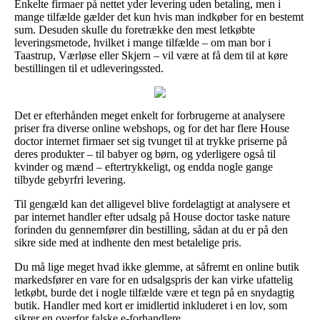
Enkelte firmaer på nettet yder levering uden betaling, men i
mange tilfælde gælder det kun hvis man indkøber for en bestemt
sum. Desuden skulle du foretrække den mest letkøbte
leveringsmetode, hvilket i mange tilfælde – om man bor i
Taastrup, Værløse eller Skjern – vil være at få dem til at køre
bestillingen til et udleveringssted.
Det er efterhånden meget enkelt for forbrugerne at analysere
priser fra diverse online webshops, og for det har flere House
doctor internet firmaer set sig tvunget til at trykke priserne på
deres produkter – til babyer og børn, og yderligere også til
kvinder og mænd – eftertrykkeligt, og endda nogle gange
tilbyde gebyrfri levering.
Til gengæld kan det alligevel blive fordelagtigt at analysere et
par internet handler efter udsalg på House doctor taske nature
forinden du gennemfører din bestilling, sådan at du er på den
sikre side med at indhente den mest betalelige pris.
Du må lige meget hvad ikke glemme, at såfremt en online butik
markedsfører en vare for en udsalgspris der kan virke ufattelig
letkøbt, burde det i nogle tilfælde være et tegn på en snydagtig
butik. Handler med kort er imidlertid inkluderet i en lov, som
sikrer en overfor falske e-forhandlere.