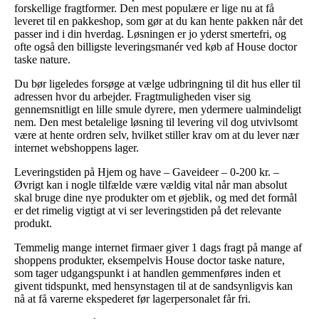
forskellige fragtformer. Den mest populære er lige nu at få
leveret til en pakkeshop, som gør at du kan hente pakken når det
passer ind i din hverdag. Løsningen er jo yderst smertefri, og
ofte også den billigste leveringsmanér ved køb af House doctor
taske nature.
Du bør ligeledes forsøge at vælge udbringning til dit hus eller til
adressen hvor du arbejder. Fragtmuligheden viser sig
gennemsnitligt en lille smule dyrere, men ydermere ualmindeligt
nem. Den mest betalelige løsning til levering vil dog utvivlsomt
være at hente ordren selv, hvilket stiller krav om at du lever nær
internet webshoppens lager.
Leveringstiden på Hjem og have – Gaveideer – 0-200 kr. –
Øvrigt kan i nogle tilfælde være vældig vital når man absolut
skal bruge dine nye produkter om et øjeblik, og med det formål
er det rimelig vigtigt at vi ser leveringstiden på det relevante
produkt.
Temmelig mange internet firmaer giver 1 dags fragt på mange af
shoppens produkter, eksempelvis House doctor taske nature,
som tager udgangspunkt i at handlen gemmenføres inden et
givent tidspunkt, med hensynstagen til at de sandsynligvis kan
nå at få varerne ekspederet før lagerpersonalet får fri.