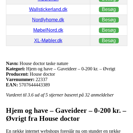
Wallstickerland.dk
Besøg
Nordlyhome.dk
Besøg
MøbelNord.dk
Besøg
XL-Møbler.dk
Besøg
Navn:
House doctor taske nature
Kategori:
Hjem og have – Gaveideer – 0-200 kr. – Øvrigt
Producent:
House doctor
Varenummer:
22337
EAN:
5707644443389
Vurderet til
3.6
ud af 5 stjerner baseret på
32
anmeldelser
Hjem og have – Gaveideer – 0-200 kr. –
Øvrigt fra House doctor
En række internet webshops foreslår nu om stunder en række