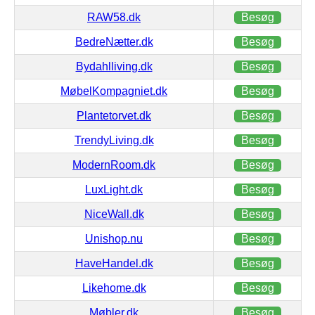
RAW58.dk
Besøg
BedreNætter.dk
Besøg
Bydahlliving.dk
Besøg
MøbelKompagniet.dk
Besøg
Plantetorvet.dk
Besøg
TrendyLiving.dk
Besøg
ModernRoom.dk
Besøg
LuxLight.dk
Besøg
NiceWall.dk
Besøg
Unishop.nu
Besøg
HaveHandel.dk
Besøg
Likehome.dk
Besøg
Møbler.dk
Besøg