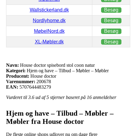
Wallstickerland.dk
Besøg
Nordlyhome.dk
Besøg
MøbelNord.dk
Besøg
XL-Møbler.dk
Besøg
Navn:
House doctor spisebord stol coon natur
Kategori:
Hjem og have – Tilbud – Møbler – Møbler
Producent:
House doctor
Varenummer:
200678
EAN:
5707644483279
Vurderet til
3.6
ud af 5 stjerner baseret på
16
anmeldelser
Hjem og have – Tilbud – Møbler –
Møbler fra House doctor
De fleste online shops udlover nu om dage flere