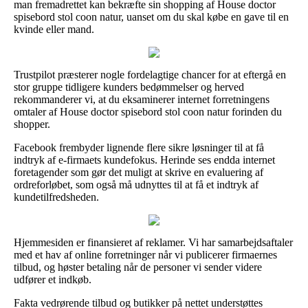
man fremadrettet kan bekræfte sin shopping af House doctor
spisebord stol coon natur, uanset om du skal købe en gave til en
kvinde eller mand.
Trustpilot præsterer nogle fordelagtige chancer for at eftergå en
stor gruppe tidligere kunders bedømmelser og herved
rekommanderer vi, at du eksaminerer internet forretningens
omtaler af House doctor spisebord stol coon natur forinden du
shopper.
Facebook frembyder lignende flere sikre løsninger til at få
indtryk af e-firmaets kundefokus. Herinde ses endda internet
foretagender som gør det muligt at skrive en evaluering af
ordreforløbet, som også må udnyttes til at få et indtryk af
kundetilfredsheden.
Hjemmesiden er finansieret af reklamer. Vi har samarbejdsaftaler
med et hav af online forretninger når vi publicerer firmaernes
tilbud, og høster betaling når de personer vi sender videre
udfører et indkøb.
Fakta vedrørende tilbud og butikker på nettet understøttes