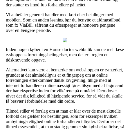
der støtter os imod fup forhandlere på nettet.
Vi anbefaler generelt handler med kort eller betalinger med
mobilen. Som en anden løsning bør du benytte et afdragstilbud
som fx ViaBill, såfremt du efterspørger at honorere pengene
over en længere periode.
Inden nogen køber i en House doctor webbutik kan de reelt læse
e-shoppens forretningsbetingelser, men det er i reglen en
tidskrævende opgave.
Alternativet kan være at bemærke om webshoppen er e-mærket,
grundet at det almindeligvis er et fingerpeg om at online
forretningen efterkommer dansk lovgivning, tillige med at
internet forhandleren rutinemæssigt føres tilsyn med af fagmænd
der har ekspertise inden for vilkårene på området. Derudover
giver det dig lejlighed til hjælpende service, for så vidt du skulle
få besvær i forbindelse med din ordre.
Tilmed stiller vi forslag om at man er klar over de mest aktuelle
forhold der gælder for bestillingen, som for eksempel hvilken
ombytningsrettighed online forhandleren tilbyder. Derfor er det
tilmed essesentielt, at man stadig gemmer sin købsbekræftelse, så