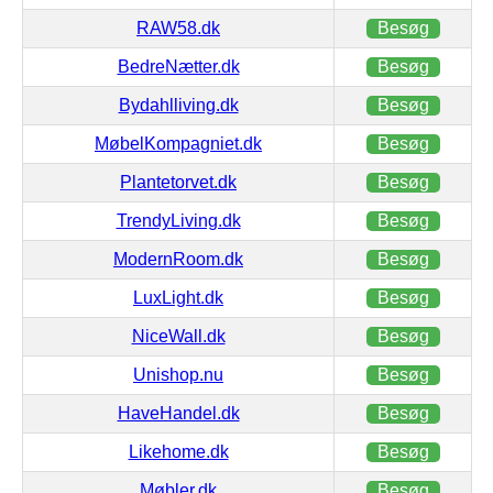
RAW58.dk
Besøg
BedreNætter.dk
Besøg
Bydahlliving.dk
Besøg
MøbelKompagniet.dk
Besøg
Plantetorvet.dk
Besøg
TrendyLiving.dk
Besøg
ModernRoom.dk
Besøg
LuxLight.dk
Besøg
NiceWall.dk
Besøg
Unishop.nu
Besøg
HaveHandel.dk
Besøg
Likehome.dk
Besøg
Møbler.dk
Besøg