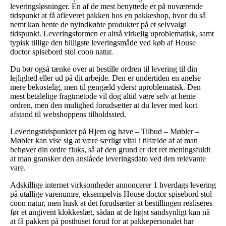
leveringsløsninger. En af de mest benyttede er på nuværende
tidspunkt at få afleveret pakken hos en pakkeshop, hvor du så
nemt kan hente de nyindkøbte produkter på et selvvalgt
tidspunkt. Leveringsformen er altså virkelig uproblematisk, samt
typisk tillige den billigste leveringsmåde ved køb af House
doctor spisebord stol coon natur.
Du bør også tænke over at bestille ordren til levering til din
lejlighed eller ud på dit arbejde. Den er undertiden en anelse
mere bekostelig, men til gengæld yderst uproblematisk. Den
mest betalelige fragtmetode vil dog altid være selv at hente
ordren, men den mulighed forudsætter at du lever med kort
afstand til webshoppens tilholdssted.
Leveringstidspunktet på Hjem og have – Tilbud – Møbler –
Møbler kan vise sig at være særligt vital i tilfælde af at man
behøver din ordre fluks, så af den grund er det ret meningsfuldt
at man gransker den anslåede leveringsdato ved den relevante
vare.
Adskillige internet virksomheder annoncerer 1 hverdags levering
på utallige varenumre, eksempelvis House doctor spisebord stol
coon natur, men husk at det forudsætter at bestillingen realiseres
før et angivent klokkeslæt, sådan at de højst sandsynligt kan nå
at få pakken på posthuset forud for at pakkepersonalet har