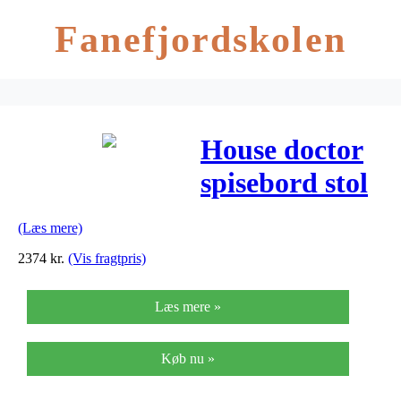
Fanefjordskolen
House doctor
spisebord stol
coon natur
(Læs mere)
2374
kr.
(Vis fragtpris)
Læs mere »
Køb nu »