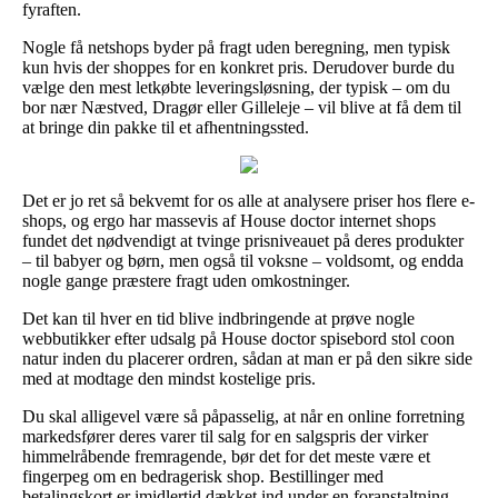
fyraften.
Nogle få netshops byder på fragt uden beregning, men typisk
kun hvis der shoppes for en konkret pris. Derudover burde du
vælge den mest letkøbte leveringsløsning, der typisk – om du
bor nær Næstved, Dragør eller Gilleleje – vil blive at få dem til
at bringe din pakke til et afhentningssted.
Det er jo ret så bekvemt for os alle at analysere priser hos flere e-
shops, og ergo har massevis af House doctor internet shops
fundet det nødvendigt at tvinge prisniveauet på deres produkter
– til babyer og børn, men også til voksne – voldsomt, og endda
nogle gange præstere fragt uden omkostninger.
Det kan til hver en tid blive indbringende at prøve nogle
webbutikker efter udsalg på House doctor spisebord stol coon
natur inden du placerer ordren, sådan at man er på den sikre side
med at modtage den mindst kostelige pris.
Du skal alligevel være så påpasselig, at når en online forretning
markedsfører deres varer til salg for en salgspris der virker
himmelråbende fremragende, bør det for det meste være et
fingerpeg om en bedragerisk shop. Bestillinger med
betalingskort er imidlertid dækket ind under en foranstaltning,