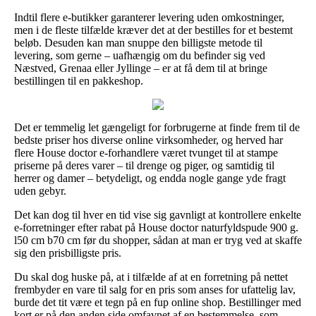
Indtil flere e-butikker garanterer levering uden omkostninger,
men i de fleste tilfælde kræver det at der bestilles for et bestemt
beløb. Desuden kan man snuppe den billigste metode til
levering, som gerne – uafhængig om du befinder sig ved
Næstved, Grenaa eller Jyllinge – er at få dem til at bringe
bestillingen til en pakkeshop.
Det er temmelig let gængeligt for forbrugerne at finde frem til de
bedste priser hos diverse online virksomheder, og herved har
flere House doctor e-forhandlere været tvunget til at stampe
priserne på deres varer – til drenge og piger, og samtidig til
herrer og damer – betydeligt, og endda nogle gange yde fragt
uden gebyr.
Det kan dog til hver en tid vise sig gavnligt at kontrollere enkelte
e-forretninger efter rabat på House doctor naturfyldspude 900 g.
l50 cm b70 cm før du shopper, sådan at man er tryg ved at skaffe
sig den prisbilligste pris.
Du skal dog huske på, at i tilfælde af at en forretning på nettet
frembyder en vare til salg for en pris som anses for ufattelig lav,
burde det tit være et tegn på en fup online shop. Bestillinger med
kort er på den anden side omfavnet af en bestemmelse, som