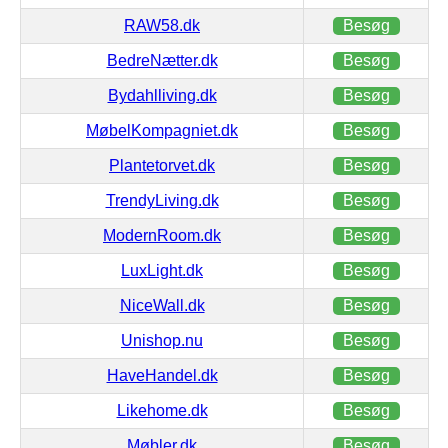
RAW58.dk
Besøg
BedreNætter.dk
Besøg
Bydahlliving.dk
Besøg
MøbelKompagniet.dk
Besøg
Plantetorvet.dk
Besøg
TrendyLiving.dk
Besøg
ModernRoom.dk
Besøg
LuxLight.dk
Besøg
NiceWall.dk
Besøg
Unishop.nu
Besøg
HaveHandel.dk
Besøg
Likehome.dk
Besøg
Møbler.dk
Besøg