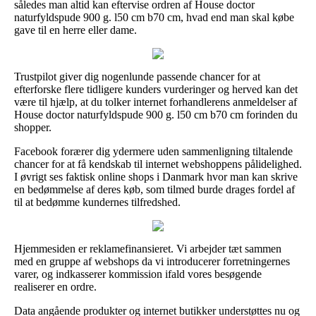
således man altid kan eftervise ordren af House doctor
naturfyldspude 900 g. l50 cm b70 cm, hvad end man skal købe
gave til en herre eller dame.
Trustpilot giver dig nogenlunde passende chancer for at
efterforske flere tidligere kunders vurderinger og herved kan det
være til hjælp, at du tolker internet forhandlerens anmeldelser af
House doctor naturfyldspude 900 g. l50 cm b70 cm forinden du
shopper.
Facebook forærer dig ydermere uden sammenligning tiltalende
chancer for at få kendskab til internet webshoppens pålidelighed.
I øvrigt ses faktisk online shops i Danmark hvor man kan skrive
en bedømmelse af deres køb, som tilmed burde drages fordel af
til at bedømme kundernes tilfredshed.
Hjemmesiden er reklamefinansieret. Vi arbejder tæt sammen
med en gruppe af webshops da vi introducerer forretningernes
varer, og indkasserer kommission ifald vores besøgende
realiserer en ordre.
Data angående produkter og internet butikker understøttes nu og