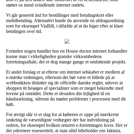
støtter os imod svindlende internet outlets.
Vi går generelt ind for bestillinger med betalingskort eller
mobilbetaling. Alternativt burde du anvende en afdragsordning
som for eksempel ViaBill, i tilfælde af at du higer efter at klare
betalingen over tid.
Forinden nogen handler hos en House doctor internet forhandler
kunne man i virkeligheden granske virksomhedens
forretningsaftale, det er dog mange gange et omfattende projekt.
Et andet forslag er at efterse om internet selskabet er medlem af
e-mærke ordningen, eftersom det bør være et billede på at
webbutikken tilslutter sig de officielle danske regler, udover at
shoppen tit besøges af specialister som er meget bekendte med
lovene på området. Dette er desuden din lejlighed til en
håndsrækning, såfremt du møder problemer i processen med dit
køb.
For øvrigt slår vi et slag for at køberen er oppe på mærkerne
omkring de væsentligste vedtægter der har indvirkning på
ordren, for eksempel hvilken returret e-forretningen lover. Her er
det ydermere essesentielt, at man altid bibeholder ens faktura,