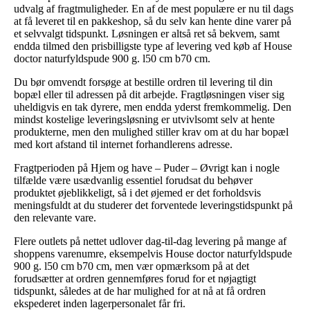
udvalg af fragtmuligheder. En af de mest populære er nu til dags
at få leveret til en pakkeshop, så du selv kan hente dine varer på
et selvvalgt tidspunkt. Løsningen er altså ret så bekvem, samt
endda tilmed den prisbilligste type af levering ved køb af House
doctor naturfyldspude 900 g. l50 cm b70 cm.
Du bør omvendt forsøge at bestille ordren til levering til din
bopæl eller til adressen på dit arbejde. Fragtløsningen viser sig
uheldigvis en tak dyrere, men endda yderst fremkommelig. Den
mindst kostelige leveringsløsning er utvivlsomt selv at hente
produkterne, men den mulighed stiller krav om at du har bopæl
med kort afstand til internet forhandlerens adresse.
Fragtperioden på Hjem og have – Puder – Øvrigt kan i nogle
tilfælde være usædvanlig essentiel forudsat du behøver
produktet øjeblikkeligt, så i det øjemed er det forholdsvis
meningsfuldt at du studerer det forventede leveringstidspunkt på
den relevante vare.
Flere outlets på nettet udlover dag-til-dag levering på mange af
shoppens varenumre, eksempelvis House doctor naturfyldspude
900 g. l50 cm b70 cm, men vær opmærksom på at det
forudsætter at ordren gennemføres forud for et nøjagtigt
tidspunkt, således at de har mulighed for at nå at få ordren
ekspederet inden lagerpersonalet får fri.