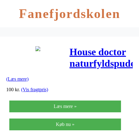
Fanefjordskolen
House doctor
naturfyldspude
900 g. l50 cm
(Læs mere)
b70 cm
100
kr.
(Vis fragtpris)
Læs mere »
Køb nu »