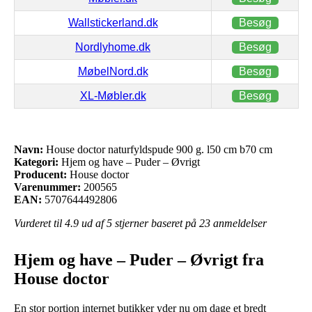
Wallstickerland.dk
Besøg
Nordlyhome.dk
Besøg
MøbelNord.dk
Besøg
XL-Møbler.dk
Besøg
Navn:
House doctor naturfyldspude 900 g. l50 cm b70 cm
Kategori:
Hjem og have – Puder – Øvrigt
Producent:
House doctor
Varenummer:
200565
EAN:
5707644492806
Vurderet til
4.9
ud af 5 stjerner baseret på
23
anmeldelser
Hjem og have – Puder – Øvrigt fra
House doctor
En stor portion internet butikker yder nu om dage et bredt