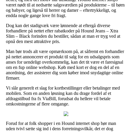
været nødt til at nedsætte salgsværdien på produkterne – til børn
og babyer, og ligeså til herrer og damer – eftertrykkeligt, og
endda nogle gange love fri fragt.
Dog kan det stadigvæk være lønnende at eftergå diverse
forhandlere på nettet efter rabatkoder på Hound Jeans – Xtra
Slim – Black forinden du bestiller, sådan at man er tryg ved at
opnå den mest attraktive pris.
Man bør trods alt være opmærksom på, at såfremt en forhandler
på nettet annoncerer et produkt til salg for en udsalgspris som
anses for uendeligt overkommelig, kan det tit være et faresignal
om en fup online webshop. Køb med kort er dog en del af en
anordning, der assisterer dig som køber imod snydagtige online
firmaer.
Vi slår generelt et slag for kortbestillinger eller betalinger med
mobilen. Som en anden løsning kan du drage fordel af et
afdragstilbud fra fx ViaBill, forudsat du hellere vil betale
omkostningerne af flere omgange.
Forud for at folk shopper i en Hound internet shop bør man
uden tvivl sætte sig ind i dens forretningsvilkår, det er dog