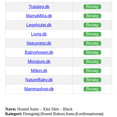
Tralaleg.dk
Besøg
MamaMilla.dk
Besøg
Legehjulet.dk
Besøg
Livrig.dk
Besøg
Netcentret.dk
Besøg
Babyshower.dk
Besøg
Miniature.dk
Besøg
Milker.dk
Besøg
NatureBaby.dk
Besøg
Mammashop.dk
Besøg
Navn:
Hound Jeans – Xtra Slim – Black
Kategori:
Drengetøj,Hound Bukser,Jeans,Konfirmationstøj