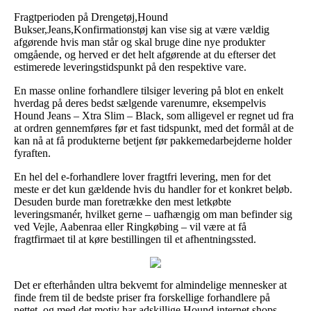
Fragtperioden på Drengetøj,Hound
Bukser,Jeans,Konfirmationstøj kan vise sig at være vældig
afgørende hvis man står og skal bruge dine nye produkter
omgående, og herved er det helt afgørende at du efterser det
estimerede leveringstidspunkt på den respektive vare.
En masse online forhandlere tilsiger levering på blot en enkelt
hverdag på deres bedst sælgende varenumre, eksempelvis
Hound Jeans – Xtra Slim – Black, som alligevel er regnet ud fra
at ordren gennemføres før et fast tidspunkt, med det formål at de
kan nå at få produkterne betjent før pakkemedarbejderne holder
fyraften.
En hel del e-forhandlere lover fragtfri levering, men for det
meste er det kun gældende hvis du handler for et konkret beløb.
Desuden burde man foretrække den mest letkøbte
leveringsmanér, hvilket gerne – uafhængig om man befinder sig
ved Vejle, Aabenraa eller Ringkøbing – vil være at få
fragtfirmaet til at køre bestillingen til et afhentningssted.
Det er efterhånden ultra bekvemt for almindelige mennesker at
finde frem til de bedste priser fra forskellige forhandlere på
nettet, og med det motiv har adskillige Hound internet shops