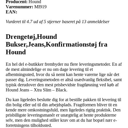
Producent:
Hound
Varenummer:
MI919
EAN:
Vurderet til
4.7
ud af 5 stjerner baseret på
13
anmeldelser
Drengetøj,Hound
Bukser,Jeans,Konfirmationstøj fra
Hound
En hel del e-butikker frembyder nu flere leveringsmetoder. En af
de mest almindelige er nu om dage levering til et
afhentningssted, hvor du så nemt kan hente varerne lige når det
passer dig. Leveringsmetoden er altså usædvanlig fleksibel, samt
typisk derudover den mest prisbevidste fragtløsning ved køb af
Hound Jeans – Xtra Slim – Black.
Du kan ligeledes beslutte dig for at bestille pakken til levering til
din bolig eller ud til din arbejdsplads. Fragtformen bliver tit en
kende mere omkostningsfuld, men ligeledes rigtig praktisk. Den
prisbilligste leveringsmanér er unægtelig at hente produkterne
selv, men den mulighed stiller krav om at du har bopæl nær e-
forretningens tilholdssted.