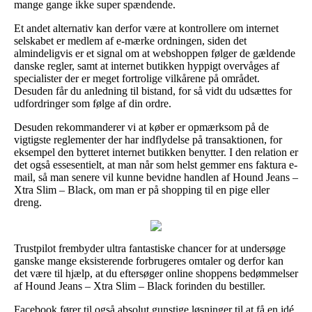
mange gange ikke super spændende.
Et andet alternativ kan derfor være at kontrollere om internet
selskabet er medlem af e-mærke ordningen, siden det
almindeligvis er et signal om at webshoppen følger de gældende
danske regler, samt at internet butikken hyppigt overvåges af
specialister der er meget fortrolige vilkårene på området.
Desuden får du anledning til bistand, for så vidt du udsættes for
udfordringer som følge af din ordre.
Desuden rekommanderer vi at køber er opmærksom på de
vigtigste reglementer der har indflydelse på transaktionen, for
eksempel den bytteret internet butikken benytter. I den relation er
det også essesentielt, at man når som helst gemmer ens faktura e-
mail, så man senere vil kunne bevidne handlen af Hound Jeans –
Xtra Slim – Black, om man er på shopping til en pige eller
dreng.
Trustpilot frembyder ultra fantastiske chancer for at undersøge
ganske mange eksisterende forbrugeres omtaler og derfor kan
det være til hjælp, at du eftersøger online shoppens bedømmelser
af Hound Jeans – Xtra Slim – Black forinden du bestiller.
Facebook fører til også absolut gunstige løsninger til at få en idé