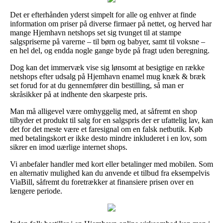
Det er efterhånden yderst simpelt for alle og enhver at finde
information om priser på diverse firmaer på nettet, og herved har
mange Hjemhavn netshops set sig tvunget til at stampe
salgspriserne på varerne – til børn og babyer, samt til voksne –
en hel del, og endda nogle gange byde på fragt uden beregning.
Dog kan det immervæk vise sig lønsomt at besigtige en række
netshops efter udsalg på Hjemhavn enamel mug knæk & bræk
set forud for at du gennemfører din bestilling, så man er
skråsikker på at indhente den skarpeste pris.
Man må alligevel være omhyggelig med, at såfremt en shop
tilbyder et produkt til salg for en salgspris der er ufattelig lav, kan
det for det meste være et faresignal om en falsk netbutik. Køb
med betalingskort er ikke desto mindre inkluderet i en lov, som
sikrer en imod uærlige internet shops.
Vi anbefaler handler med kort eller betalinger med mobilen. Som
en alternativ mulighed kan du anvende et tilbud fra eksempelvis
ViaBill, såfremt du foretrækker at finansiere prisen over en
længere periode.