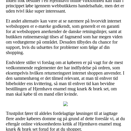
Inden folk bestiller i en Hjemhavn online virksomhed kan man i
princippet løbe igennem webbutikkens handelsaftale, men det er
uden tvivl ikke super interessant.
Et andet alternativ kan være at se nærmere på hvorvidt internet
webshoppen er e-mærke godkendt, som generelt er en garanti
for at webshoppen anerkender de danske retningslinjer, samt at
butikken rutinemæssigt tilses af fagmænd som har megen viden
om vedtægterne på området. Desuden tilbydes du chance for
support, hvis du udsættes for problemer som følge af din
shopping.
Endvidere stiller vi forslag om at køberen er på vagt for de mest
vedkommende reglementer der har indflydelse på ordren, som
eksempelvis hvilken returneringsret internet shoppen anvender. I
den sammenhæng er det tilmed relevant, at man til enhver tid
bibeholder ens kvittering, så man til enhver tid kan bevidne
bestillingen af Hjemhavn enamel mug knæk & bræk set, om
man skal købe til en mand eller kvinde.
Trustpilot fører til aldeles fordelagtige løsninger til at iagttage
flere andre køberes domme og på grund af dette foreslår vi, at du
eftergår online virksomhedens kritik af Hjemhavn enamel mug
knæk & bræk set forud for at du shopper.