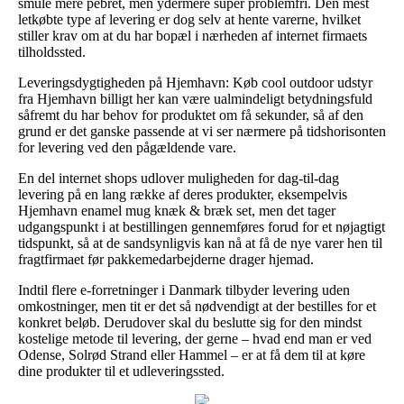
smule mere pebret, men ydermere super problemfri. Den mest
letkøbte type af levering er dog selv at hente varerne, hvilket
stiller krav om at du har bopæl i nærheden af internet firmaets
tilholdssted.
Leveringsdygtigheden på Hjemhavn: Køb cool outdoor udstyr
fra Hjemhavn billigt her kan være ualmindeligt betydningsfuld
såfremt du har behov for produktet om få sekunder, så af den
grund er det ganske passende at vi ser nærmere på tidshorisonten
for levering ved den pågældende vare.
En del internet shops udlover muligheden for dag-til-dag
levering på en lang række af deres produkter, eksempelvis
Hjemhavn enamel mug knæk & bræk set, men det tager
udgangspunkt i at bestillingen gennemføres forud for et nøjagtigt
tidspunkt, så at de sandsynligvis kan nå at få de nye varer hen til
fragtfirmaet før pakkemedarbejderne drager hjemad.
Indtil flere e-forretninger i Danmark tilbyder levering uden
omkostninger, men tit er det så nødvendigt at der bestilles for et
konkret beløb. Derudover skal du beslutte sig for den mindst
kostelige metode til levering, der gerne – hvad end man er ved
Odense, Solrød Strand eller Hammel – er at få dem til at køre
dine produkter til et udleveringssted.