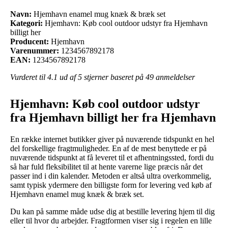
Navn:
Hjemhavn enamel mug knæk & bræk set
Kategori:
Hjemhavn: Køb cool outdoor udstyr fra Hjemhavn
billigt her
Producent:
Hjemhavn
Varenummer:
1234567892178
EAN:
1234567892178
Vurderet til
4.1
ud af 5 stjerner baseret på
49
anmeldelser
Hjemhavn: Køb cool outdoor udstyr
fra Hjemhavn billigt her fra Hjemhavn
En række internet butikker giver på nuværende tidspunkt en hel
del forskellige fragtmuligheder. En af de mest benyttede er på
nuværende tidspunkt at få leveret til et afhentningssted, fordi du
så har fuld fleksibilitet til at hente varerne lige præcis når det
passer ind i din kalender. Metoden er altså ultra overkommelig,
samt typisk ydermere den billigste form for levering ved køb af
Hjemhavn enamel mug knæk & bræk set.
Du kan på samme måde udse dig at bestille levering hjem til dig
eller til hvor du arbejder. Fragtformen viser sig i regelen en lille