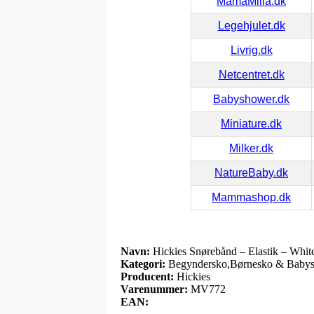
MamaMilla.dk
Legehjulet.dk
Livrig.dk
Netcentret.dk
Babyshower.dk
Miniature.dk
Milker.dk
NatureBaby.dk
Mammashop.dk
Navn:
Hickies Snørebånd – Elastik – Whit
Kategori:
Begyndersko,Børnesko & Babysko
Producent:
Hickies
Varenummer:
MV772
EAN: