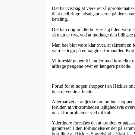
Det har vist sig at være ret så uproblematisk
til at nedbringe udsalgspriserne på deres va
betaling.
Det kan dog imidlertid vise sig tiden værd a
så man er tryg ved at modtage den billigste p
Man bør blot være klar over, at såfremt en fo
være et tegn på en uægte e-forhandler. Kort
Vi foreslår generelt handler med kort eller 
afdrage pengene over en længere periode.
Forud for at nogen shopper i en Hickies on
tidskrævende arbejde.
Alternativet er at tjekke om online shoppen
foruden at virksomheden lejlighedsvis overvå
udsat for problemer ved dit køb.
Yderligere foreslåes det at kunden er påpa
garanterer. I den forbindelse er det på sam
bestilling af Hickies Snørebånd – Elastik –