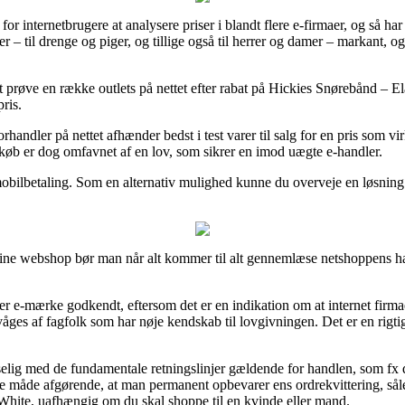
 for internetbrugere at analysere priser i blandt flere e-firmaer, og så ha
rer – til drenge og piger, og tillige også til herrer og damer – markant
t prøve en række outlets på nettet efter rabat på Hickies Snørebånd – El
ris.
rhandler på nettet afhænder bedst i test varer til salg for en pris som vi
køb er dog omfavnet af en lov, som sikrer en imod uægte e-handler.
mobilbetaling. Som en alternativ mulighed kunne du overveje en løsning 
line webshop bør man når alt kommer til alt gennemlæse netshoppens ha
 er e-mærke godkendt, eftersom det er en indikation om at internet firm
ges af fagfolk som har nøje kendskab til lovgivningen. Det er en rigtig 
sselig med de fundamentale retningslinjer gældende for handlen, som fx
me måde afgørende, at man permanent opbevarer ens ordrekvittering, såled
 White, uafhængig om du skal shoppe til en kvinde eller mand.