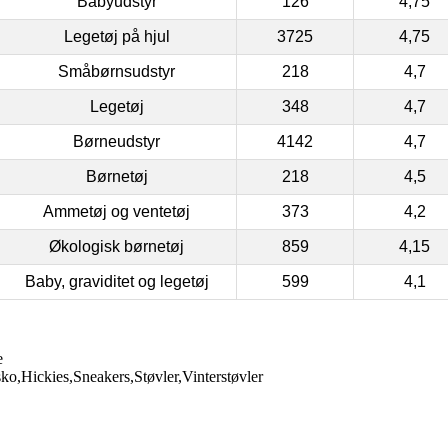
Babyudstyr
126
4,75
Legetøj på hjul
3725
4,75
Småbørnsudstyr
218
4,7
Legetøj
348
4,7
Børneudstyr
4142
4,7
Børnetøj
218
4,5
Ammetøj og ventetøj
373
4,2
Økologisk børnetøj
859
4,15
Baby, graviditet og legetøj
599
4,1
e
,Hickies,Sneakers,Støvler,Vinterstøvler