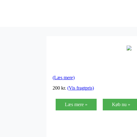
(Læs mere)
200
kr.
(Vis fragtpris)
Læs mere »
Køb nu »