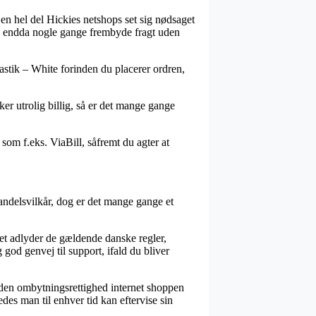
r en hel del Hickies netshops set sig nødsaget
, og endda nogle gange frembyde fragt uden
astik – White forinden du placerer ordren,
rker utrolig billig, så er det mange gange
som f.eks. ViaBill, såfremt du agter at
ndelsvilkår, dog er det mange gange et
aet adlyder de gældende danske regler,
god genvej til support, ifald du bliver
 den ombytningsrettighed internet shoppen
es man til enhver tid kan eftervise sin