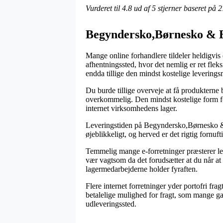
Vurderet til
4.8
ud af 5 stjerner baseret på
2
Begyndersko,Børnesko & Ba
Mange online forhandlere tildeler heldigvis 
afhentningssted, hvor det nemlig er ret flek
endda tillige den mindst kostelige levering
Du burde tillige overveje at få produkterne b
overkommelig. Den mindst kostelige form fo
internet virksomhedens lager.
Leveringstiden på Begyndersko,Børnesko & B
øjeblikkeligt, og herved er det rigtig forn
Temmelig mange e-forretninger præsterer l
vær vagtsom da det forudsætter at du når at b
lagermedarbejderne holder fyraften.
Flere internet forretninger yder portofri fra
betalelige mulighed for fragt, som mange gan
udleveringssted.