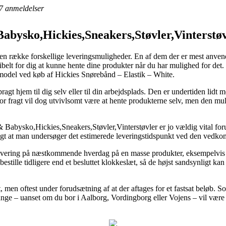
7
anmeldelser
bysko,Hickies,Sneakers,Støvler,Vinterstøv
en række forskellige leveringsmuligheder. En af dem der er mest anvendt e
sibelt for dig at kunne hente dine produkter når du har mulighed for det
smodel ved køb af Hickies Snørebånd – Elastik – White.
ragt hjem til dig selv eller til din arbejdsplads. Den er undertiden lidt
r fragt vil dog utvivlsomt være at hente produkterne selv, men den mul
abysko,Hickies,Sneakers,Støvler,Vinterstøvler er jo vældig vital foru
uftigt at man undersøger det estimerede leveringstidspunkt ved den ved
evering på næstkommende hverdag på en masse produkter, eksempelvis
estille tidligere end et besluttet klokkeslæt, så de højst sandsynligt kan
gt, men oftest under forudsætning af at der aftages for et fastsat beløb. 
ge – uanset om du bor i Aalborg, Vordingborg eller Vojens – vil være at