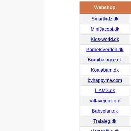
Webshop
Smartkidz.dk
MiniJacobi.dk
Kids-world.dk
BarnetsVerden.dk
Børnibalance.dk
Koalabarn.dk
byhappyme.com
LIAMS.dk
Villavejen.com
Babyplan.dk
Tralaleg.dk