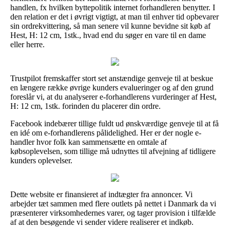
handlen, fx hvilken byttepolitik internet forhandleren benytter. I
den relation er det i øvrigt vigtigt, at man til enhver tid opbevarer
sin ordrekvittering, så man senere vil kunne bevidne sit køb af
Hest, H: 12 cm, 1stk., hvad end du søger en vare til en dame
eller herre.
Trustpilot fremskaffer stort set anstændige genveje til at beskue
en længere række øvrige kunders evalueringer og af den grund
foreslår vi, at du analyserer e-forhandlerens vurderinger af Hest,
H: 12 cm, 1stk. forinden du placerer din ordre.
Facebook indebærer tillige fuldt ud ønskværdige genveje til at få
en idé om e-forhandlerens pålidelighed. Her er der nogle e-
handler hvor folk kan sammensætte en omtale af
købsoplevelsen, som tillige må udnyttes til afvejning af tidligere
kunders oplevelser.
Dette website er finansieret af indtægter fra annoncer. Vi
arbejder tæt sammen med flere outlets på nettet i Danmark da vi
præsenterer virksomhedernes varer, og tager provision i tilfælde
af at den besøgende vi sender videre realiserer et indkøb.