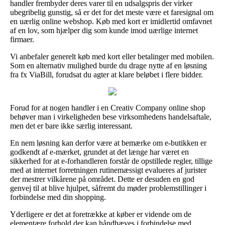
handler frembyder deres varer til en udsalgspris der virker
ubegribelig gunstig, så er det for det meste være et faresignal om
en uærlig online webshop. Køb med kort er imidlertid omfavnet
af en lov, som hjælper dig som kunde imod uærlige internet
firmaer.
Vi anbefaler generelt køb med kort eller betalinger med mobilen.
Som en alternativ mulighed burde du drage nytte af en løsning
fra fx ViaBill, forudsat du agter at klare beløbet i flere bidder.
Forud for at nogen handler i en Creativ Company online shop
behøver man i virkeligheden bese virksomhedens handelsaftale,
men det er bare ikke særlig interessant.
En nem løsning kan derfor være at bemærke om e-butikken er
godkendt af e-mærket, grundet at det længe har været en
sikkerhed for at e-forhandleren forstår de opstillede regler, tillige
med at internet forretningen rutinemæssigt evalueres af jurister
der mestrer vilkårene på området. Dette er desuden en god
genvej til at blive hjulpet, såfremt du møder problemstillinger i
forbindelse med din shopping.
Yderligere er det at foretrække at køber er vidende om de
elementære forhold der kan håndhæves i forbindelse med