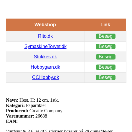
Webshop
Link
Rito.dk
Besøg
SymaskineTorvet.dk
Besøg
Strikkes.dk
Besøg
Hobbygarn.dk
Besøg
CCHobby.dk
Besøg
Navn:
Hest, H: 12 cm, 1stk.
Kategori:
Papartikler
Producent:
Creativ Company
Varenummer:
26688
EAN:
Vurderet til
3.6
ud af 5 stjerner baseret på
28
anmeldelser