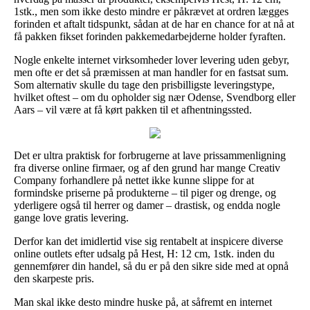
1stk., men som ikke desto mindre er påkrævet at ordren lægges
forinden et aftalt tidspunkt, sådan at de har en chance for at nå at
få pakken fikset forinden pakkemedarbejderne holder fyraften.
Nogle enkelte internet virksomheder lover levering uden gebyr,
men ofte er det så præmissen at man handler for en fastsat sum.
Som alternativ skulle du tage den prisbilligste leveringstype,
hvilket oftest – om du opholder sig nær Odense, Svendborg eller
Aars – vil være at få kørt pakken til et afhentningssted.
Det er ultra praktisk for forbrugerne at lave prissammenligning
fra diverse online firmaer, og af den grund har mange Creativ
Company forhandlere på nettet ikke kunne slippe for at
formindske priserne på produkterne – til piger og drenge, og
yderligere også til herrer og damer – drastisk, og endda nogle
gange love gratis levering.
Derfor kan det imidlertid vise sig rentabelt at inspicere diverse
online outlets efter udsalg på Hest, H: 12 cm, 1stk. inden du
gennemfører din handel, så du er på den sikre side med at opnå
den skarpeste pris.
Man skal ikke desto mindre huske på, at såfremt en internet