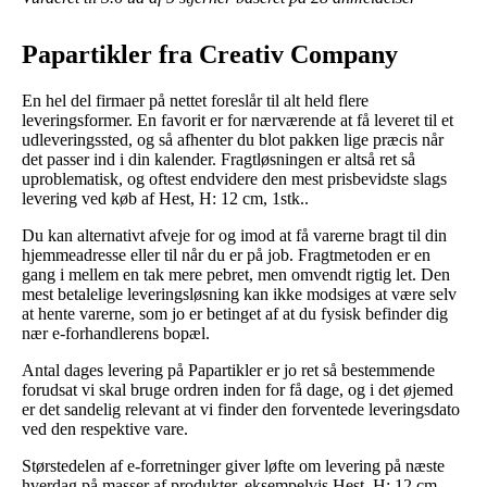
Papartikler fra Creativ Company
En hel del firmaer på nettet foreslår til alt held flere
leveringsformer. En favorit er for nærværende at få leveret til et
udleveringssted, og så afhenter du blot pakken lige præcis når
det passer ind i din kalender. Fragtløsningen er altså ret så
uproblematisk, og oftest endvidere den mest prisbevidste slags
levering ved køb af Hest, H: 12 cm, 1stk..
Du kan alternativt afveje for og imod at få varerne bragt til din
hjemmeadresse eller til når du er på job. Fragtmetoden er en
gang i mellem en tak mere pebret, men omvendt rigtig let. Den
mest betalelige leveringsløsning kan ikke modsiges at være selv
at hente varerne, som jo er betinget af at du fysisk befinder dig
nær e-forhandlerens bopæl.
Antal dages levering på Papartikler er jo ret så bestemmende
forudsat vi skal bruge ordren inden for få dage, og i det øjemed
er det sandelig relevant at vi finder den forventede leveringsdato
ved den respektive vare.
Størstedelen af e-forretninger giver løfte om levering på næste
hverdag på masser af produkter, eksempelvis Hest, H: 12 cm,