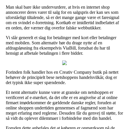
Man skal bare ikke undervurdere, at hvis en internet shop
annoncerer deres varer til salg for en salgspris der kan ses som
uforståeligt tiltalende, så er det mange gange være et faresignal
om en svindel e-forretning. Kortkøb er imidlertid indbefattet af
en orden, der værner dig overfor falske webbutikker.
Vi slår generelt et slag for betalinger med kort eller betalinger
med mobilen. Som alternativ bør du drage nytte af en
afdragsløsning fra eksempelvis ViaBill, forudsat du har til
hensigt at afbetale betalingen i flere bidder.
Forinden folk handler hos en Creativ Company butik på nettet
behøver de principielt bese netshoppens handelsvilkår, dog er
det typisk ikke super spændende.
Et nemt alternativ kunne være at granske om netshoppen er
verificeret af e-mærket, da det ofte er en angivelse af at online
firmaet imødekommer de gældende danske regler, foruden at
online shoppen undertiden gennemses af fagmænd som har
meget erfaring med reglerne. Desuden får du genvej til støtte, for
så vidt du oplever dilemmaer i forbindelse med din handel.
Foruden dette anbefales det at køberen er opmærksom på de