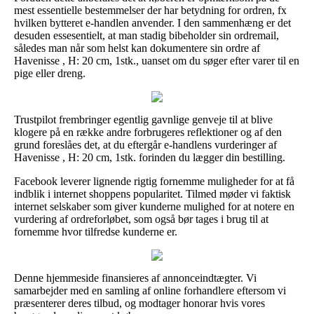
mest essentielle bestemmelser der har betydning for ordren, fx
hvilken bytteret e-handlen anvender. I den sammenhæng er det
desuden essesentielt, at man stadig bibeholder sin ordremail,
således man når som helst kan dokumentere sin ordre af
Havenisse , H: 20 cm, 1stk., uanset om du søger efter varer til en
pige eller dreng.
Trustpilot frembringer egentlig gavnlige genveje til at blive
klogere på en række andre forbrugeres reflektioner og af den
grund foreslåes det, at du eftergår e-handlens vurderinger af
Havenisse , H: 20 cm, 1stk. forinden du lægger din bestilling.
Facebook leverer lignende rigtig fornemme muligheder for at få
indblik i internet shoppens popularitet. Tilmed møder vi faktisk
internet selskaber som giver kunderne mulighed for at notere en
vurdering af ordreforløbet, som også bør tages i brug til at
fornemme hvor tilfredse kunderne er.
Denne hjemmeside finansieres af annonceindtægter. Vi
samarbejder med en samling af online forhandlere eftersom vi
præsenterer deres tilbud, og modtager honorar hvis vores