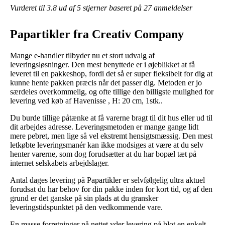
Vurderet til
3.8
ud af 5 stjerner baseret på
27
anmeldelser
Papartikler fra Creativ Company
Mange e-handler tilbyder nu et stort udvalg af
leveringsløsninger. Den mest benyttede er i øjeblikket at få
leveret til en pakkeshop, fordi det så er super fleksibelt for dig at
kunne hente pakken præcis når det passer dig. Metoden er jo
særdeles overkommelig, og ofte tillige den billigste mulighed for
levering ved køb af Havenisse , H: 20 cm, 1stk..
Du burde tillige påtænke at få varerne bragt til dit hus eller ud til
dit arbejdes adresse. Leveringsmetoden er mange gange lidt
mere pebret, men lige så vel ekstremt hensigtsmæssig. Den mest
letkøbte leveringsmanér kan ikke modsiges at være at du selv
henter varerne, som dog forudsætter at du har bopæl tæt på
internet selskabets arbejdslager.
Antal dages levering på Papartikler er selvfølgelig ultra aktuel
forudsat du har behov for din pakke inden for kort tid, og af den
grund er det ganske på sin plads at du gransker
leveringstidspunktet på den vedkommende vare.
En masse forretninger på nettet yder levering på blot en enkelt