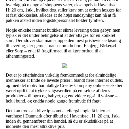
hverdag på mange af shoppens varer, eksempelvis Havenisse ,
H: 20 cm, 1stk., hvilket dog stiller krav om at ordren lægges før
et fast klokkeslæt, således at de højst sandsynligt kan nå at få
pakken afsted inden logistikpersonalet holder fyraften.
Nogle enkelte internet butikker sikrer levering uden gebyr, men
typisk er det under betingelse af at der aftages for en konkret
sum. Derudover skal man snuppe den mest prisbevidste løsning
til levering, der gerne – uanset om du bor i Esbjerg, Birkerød
eller Sorø – er at få fragtfirmaet til at køre ordren til et
afhentningssted.
Det er jo efterhånden virkelig fremkommeligt for almindelige
mennesker at finde de laveste priser i blandt flere internet outlets,
og med det motiv har utallige Creativ Company online selskaber
været nødt til at trykke salgsværdien på en række af deres
produkter – til børn og babyer, og endvidere også til voksne –
helt i bund, og endda nogle gange frembyde fri fragt.
Det kan trods alt blive lønsomt at eftergå nogle få internet
varehuse i Danmark efter tilbud på Havenisse , H: 20 cm, 1stk.
inden du gennemfører din handel, så du er skudsikker på at
indhente den mest attraktive pris.