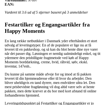
Varenummer:
97697
EAN:
Vurderet til
3.6
ud af 5 stjerner baseret på
3
anmeldelser
Festartilker og Engangsartikler fra
Happy Moments
En lang række netbutikker i Danmark yder efterhånden et stort
udvalg af leveringstyper. En af de populære er lige nu at få
leveret til en pakkeshop, og så kan du blot hente dine nye varer
når det passer dig. Løsningen er nemlig ualmindeligt enkel, og tit
ydermere den prisbilligste fragtmetode ved køb af Happy
Moments borddækning, creme, hvid, råhvid, sølv, ekskl.
inventar, 147enh..
Du kunne på samme måde afveje for og imod at få pakken
leveret til din hjemmeadresse eller til hvor du arbejder. Den
bliver uheldigvis en tand dyrere, men endvidere ultra let. Den
mest prisbevidste fragtløsning vil dog altid være selv at hente
pakken, men dette kræver at du bor med kort afstand til online
forhandlerens hjemsted.
Leveringstidspunktet på Festartilker og Engangsartikler er jo