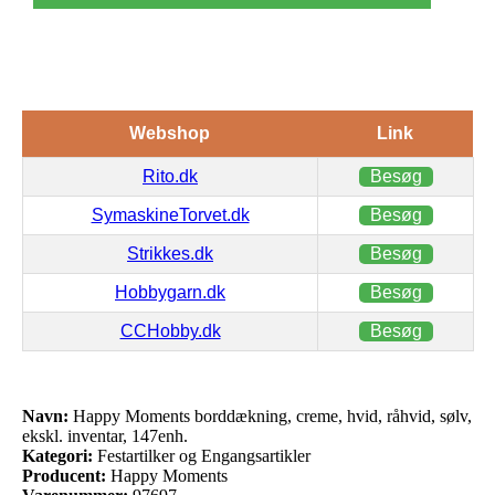
Webshop
Link
Rito.dk
Besøg
SymaskineTorvet.dk
Besøg
Strikkes.dk
Besøg
Hobbygarn.dk
Besøg
CCHobby.dk
Besøg
Navn:
Happy Moments borddækning, creme, hvid, råhvid, sølv,
ekskl. inventar, 147enh.
Kategori:
Festartilker og Engangsartikler
Producent:
Happy Moments