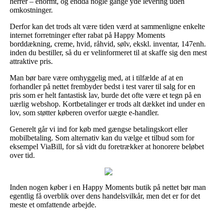
herrer – enormt, og endda nogle gange yde levering uden
omkostninger.
Derfor kan det trods alt være tiden værd at sammenligne enkelte
internet forretninger efter rabat på Happy Moments
borddækning, creme, hvid, råhvid, sølv, ekskl. inventar, 147enh.
inden du bestiller, så du er velinformeret til at skaffe sig den mest
attraktive pris.
Man bør bare være omhyggelig med, at i tilfælde af at en
forhandler på nettet frembyder bedst i test varer til salg for en
pris som er helt fantastisk lav, burde det ofte være et tegn på en
uærlig webshop. Kortbetalinger er trods alt dækket ind under en
lov, som støtter køberen overfor uægte e-handler.
Generelt går vi ind for køb med gængse betalingskort eller
mobilbetaling. Som alternativ kan du vælge et tilbud som for
eksempel ViaBill, for så vidt du foretrækker at honorere beløbet
over tid.
Inden nogen køber i en Happy Moments butik på nettet bør man
egentlig få overblik over dens handelsvilkår, men det er for det
meste et omfattende arbejde.