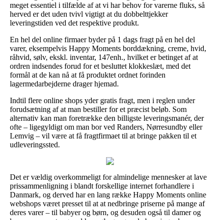
meget essentiel i tilfælde af at vi har behov for varerne fluks, så
herved er det uden tvivl vigtigt at du dobbelttjekker
leveringstiden ved det respektive produkt.
En hel del online firmaer byder på 1 dags fragt på en hel del
varer, eksempelvis Happy Moments borddækning, creme, hvid,
råhvid, sølv, ekskl. inventar, 147enh., hvilket er betinget af at
ordren indsendes forud for et besluttet klokkeslæt, med det
formål at de kan nå at få produktet ordnet forinden
lagermedarbejderne drager hjemad.
Indtil flere online shops yder gratis fragt, men i reglen under
forudsætning af at man bestiller for et præcist beløb. Som
alternativ kan man foretrække den billigste leveringsmanér, der
ofte – ligegyldigt om man bor ved Randers, Nørresundby eller
Lemvig – vil være at få fragtfirmaet til at bringe pakken til et
udleveringssted.
Det er vældig overkommeligt for almindelige mennesker at lave
prissammenligning i blandt forskellige internet forhandlere i
Danmark, og derved har en lang række Happy Moments online
webshops været presset til at at nedbringe priserne på mange af
deres varer – til babyer og børn, og desuden også til damer og