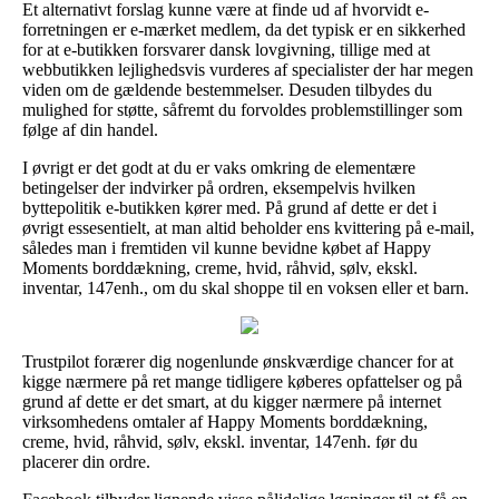
Et alternativt forslag kunne være at finde ud af hvorvidt e-
forretningen er e-mærket medlem, da det typisk er en sikkerhed
for at e-butikken forsvarer dansk lovgivning, tillige med at
webbutikken lejlighedsvis vurderes af specialister der har megen
viden om de gældende bestemmelser. Desuden tilbydes du
mulighed for støtte, såfremt du forvoldes problemstillinger som
følge af din handel.
I øvrigt er det godt at du er vaks omkring de elementære
betingelser der indvirker på ordren, eksempelvis hvilken
byttepolitik e-butikken kører med. På grund af dette er det i
øvrigt essesentielt, at man altid beholder ens kvittering på e-mail,
således man i fremtiden vil kunne bevidne købet af Happy
Moments borddækning, creme, hvid, råhvid, sølv, ekskl.
inventar, 147enh., om du skal shoppe til en voksen eller et barn.
Trustpilot forærer dig nogenlunde ønskværdige chancer for at
kigge nærmere på ret mange tidligere køberes opfattelser og på
grund af dette er det smart, at du kigger nærmere på internet
virksomhedens omtaler af Happy Moments borddækning,
creme, hvid, råhvid, sølv, ekskl. inventar, 147enh. før du
placerer din ordre.