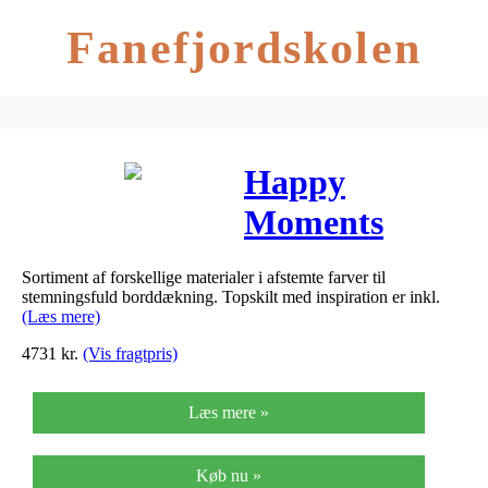
Fanefjordskolen
Happy
Moments
borddækning,
Sortiment af forskellige materialer i afstemte farver til
creme, hvid,
stemningsfuld borddækning. Topskilt med inspiration er inkl.
(Læs mere)
råhvid, sølv,
4731
kr.
(Vis fragtpris)
ekskl.
Læs mere »
inventar,
147enh.
Køb nu »