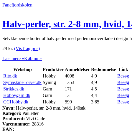
Fanefjordskolen
Halv-perler, str. 2-8 mm, hvid, 1
Selvklæbende borter af halv-perler med perlemorsoverflade i design f
29
kr.
(Vis fragtpris)
Læs mere »
Køb nu »
Webshop
Produkter
Anmeldelser
Bedømmelse
Link
Rito.dk
Hobby
4008
4,9
Besøg
SymaskineTorvet.dk
Syning
1353
4,9
Besøg
Strikkes.dk
Garn
171
4,5
Besøg
Hobbygarn.dk
Garn
13
4,4
Besøg
CCHobby.dk
Hobby
599
3,65
Besøg
Navn:
Halv-perler, str. 2-8 mm, hvid, 140stk.
Kategori:
Pailletter
Producent:
Vivi Gade
Varenummer:
28316
EAN: