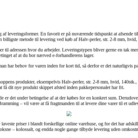
lg af leveringsformer. En favorit er på nuværende tidspunkt at afsende ti
illigste metode til levering ved køb af Halv-perler, str. 2-8 mm, hvid,
 eller til adressen hvor du arbejder. Leveringstypen bliver gerne en tak
betinget af at du bor nærved e-forhandlerens lager.
man har behov for varen inden for kort tid, så derfor er det naturligvis p
ppens produkter, eksempelvis Halv-perler, str. 2-8 mm, hvid, 140stk., 
at få dit nye produkt skippet afsted inden pakkepersonalet har fri.
e er det under betingelse af at der købes for en konkret sum. Derudover
ramming – vil være at få fragtmanden til at levere dine varer til et udle
laveste priser i blandt forskellige online varehuse, og for det har adski
 voksne – kolossalt, og endda nogle gange tilbyde levering uden omkostn