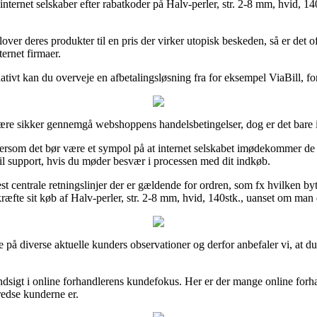
ge internet selskaber efter rabatkoder på Halv-perler, str. 2-8 mm, hvid, 
er deres produkter til en pris der virker utopisk beskeden, så er det of
ternet firmaer.
nativt kan du overveje en afbetalingsløsning fra for eksempel ViaBill, fo
t være sikker gennemgå webshoppens handelsbetingelser, dog er det bare
tersom det bør være et sympol på at internet selskabet imødekommer de dan
il support, hvis du møder besvær i processen med dit indkøb.
centrale retningslinjer der er gældende for ordren, som fx hvilken bytte
æfte sit køb af Halv-perler, str. 2-8 mm, hvid, 140stk., uanset om man er
e på diverse aktuelle kunders observationer og derfor anbefaler vi, at du
 indsigt i online forhandlerens kundefokus. Her er der mange online fo
redse kunderne er.