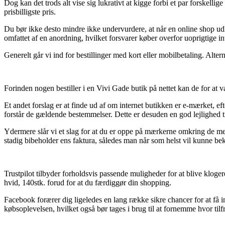
Dog kan det trods alt vise sig lukrativt at kigge forbi et par forskelli
prisbilligste pris.
Du bør ikke desto mindre ikke undervurdere, at når en online shop udlov
omfattet af en anordning, hvilket forsvarer køber overfor uoprigtige in
Generelt går vi ind for bestillinger med kort eller mobilbetaling. Alter
Forinden nogen bestiller i en Vivi Gade butik på nettet kan de for a
Et andet forslag er at finde ud af om internet butikken er e-mærket, ef
forstår de gældende bestemmelser. Dette er desuden en god lejlighed t
Ydermere slår vi et slag for at du er oppe på mærkerne omkring de mest 
stadig bibeholder ens faktura, således man når som helst vil kunne bekr
Trustpilot tilbyder forholdsvis passende muligheder for at blive kloger
hvid, 140stk. forud for at du færdiggør din shopping.
Facebook forærer dig ligeledes en lang række sikre chancer for at få
købsoplevelsen, hvilket også bør tages i brug til at fornemme hvor tilf