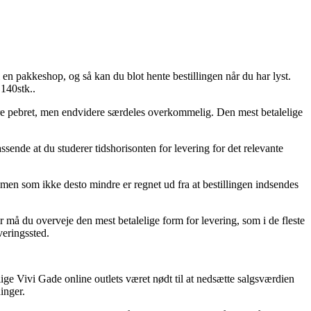
l en pakkeshop, og så kan du blot hente bestillingen når du har lyst.
 140stk..
 mere pebret, men endvidere særdeles overkommelig. Den mest betalelige
assende at du studerer tidshorisonten for levering for det relevante
men som ikke desto mindre er regnet ud fra at bestillingen indsendes
 må du overveje den mest betalelige form for levering, som i de fleste
veringssted.
llige Vivi Gade online outlets været nødt til at nedsætte salgsværdien
inger.