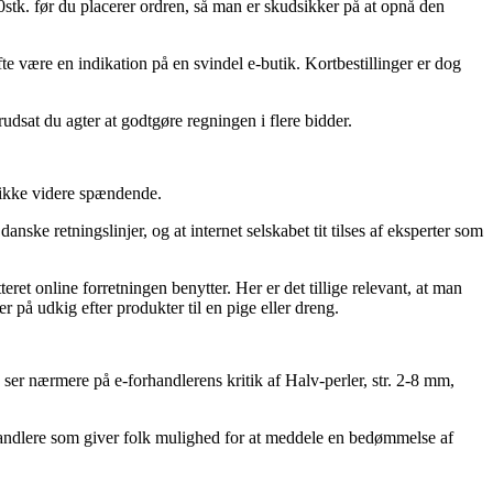
140stk. før du placerer ordren, så man er skudsikker på at opnå den
te være en indikation på en svindel e-butik. Kortbestillinger er dog
rudsat du agter at godtgøre regningen i flere bidder.
 ikke videre spændende.
ske retningslinjer, og at internet selskabet tit tilses af eksperter som
ret online forretningen benytter. Her er det tillige relevant, at man
 på udkig efter produkter til en pige eller dreng.
 ser nærmere på e-forhandlerens kritik af Halv-perler, str. 2-8 mm,
rhandlere som giver folk mulighed for at meddele en bedømmelse af