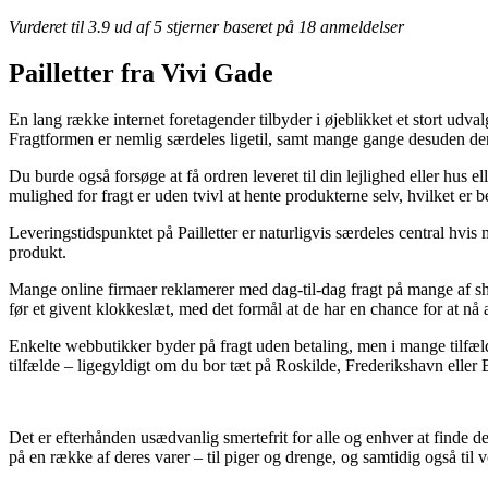
Vurderet til
3.9
ud af 5 stjerner baseret på
18
anmeldelser
Pailletter fra Vivi Gade
En lang række internet foretagender tilbyder i øjeblikket et stort udva
Fragtformen er nemlig særdeles ligetil, samt mange gange desuden den b
Du burde også forsøge at få ordren leveret til din lejlighed eller hus
mulighed for fragt er uden tvivl at hente produkterne selv, hvilket er 
Leveringstidspunktet på Pailletter er naturligvis særdeles central hvis 
produkt.
Mange online firmaer reklamerer med dag-til-dag fragt på mange af sho
før et givent klokkeslæt, med det formål at de har en chance for at nå 
Enkelte webbutikker byder på fragt uden betaling, men i mange tilfæld
tilfælde – ligegyldigt om du bor tæt på Roskilde, Frederikshavn eller B
Det er efterhånden usædvanlig smertefrit for alle og enhver at finde de 
på en række af deres varer – til piger og drenge, og samtidig også til