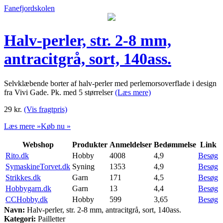
Fanefjordskolen
Halv-perler, str. 2-8 mm,
antracitgrå, sort, 140ass.
Selvklæbende borter af halv-perler med perlemorsoverflade i design
fra Vivi Gade. Pk. med 5 størrelser
(Læs mere)
29
kr.
(Vis fragtpris)
Læs mere »
Køb nu »
Webshop
Produkter
Anmeldelser
Bedømmelse
Link
Rito.dk
Hobby
4008
4,9
Besøg
SymaskineTorvet.dk
Syning
1353
4,9
Besøg
Strikkes.dk
Garn
171
4,5
Besøg
Hobbygarn.dk
Garn
13
4,4
Besøg
CCHobby.dk
Hobby
599
3,65
Besøg
Navn:
Halv-perler, str. 2-8 mm, antracitgrå, sort, 140ass.
Kategori:
Pailletter