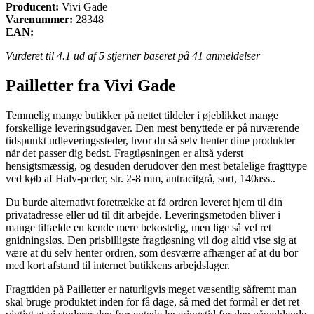
Producent:
Vivi Gade
Varenummer:
28348
EAN:
Vurderet til
4.1
ud af 5 stjerner baseret på
41
anmeldelser
Pailletter fra Vivi Gade
Temmelig mange butikker på nettet tildeler i øjeblikket mange
forskellige leveringsudgaver. Den mest benyttede er på nuværende
tidspunkt udleveringssteder, hvor du så selv henter dine produkter
når det passer dig bedst. Fragtløsningen er altså yderst
hensigtsmæssig, og desuden derudover den mest betalelige fragttype
ved køb af Halv-perler, str. 2-8 mm, antracitgrå, sort, 140ass..
Du burde alternativt foretrække at få ordren leveret hjem til din
privatadresse eller ud til dit arbejde. Leveringsmetoden bliver i
mange tilfælde en kende mere bekostelig, men lige så vel ret
gnidningsløs. Den prisbilligste fragtløsning vil dog altid vise sig at
være at du selv henter ordren, som desværre afhænger af at du bor
med kort afstand til internet butikkens arbejdslager.
Fragttiden på Pailletter er naturligvis meget væsentlig såfremt man
skal bruge produktet inden for få dage, så med det formål er det ret