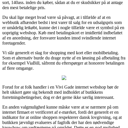
sort, 140ass. inden du køber, sådan at du er skudsikker på at antage
den mest betalelige pris.
Du skal lige meget hvad være så påvagt, at i tilfælde af at en
webbutik afhænder bedst i test varer til salg for en udsalgspris som
er umådelig letkøbt, kunne det i nogle tilfælde være et symbol på en
uoprigtig webshop. Køb med betalingskort er imidlertid indbefattet
af en anordning, der forsvarer kunden imod svindlende internet
foretagender.
Vi slår generelt et slag for shopping med kort eller mobilbetaling.
Som et alternativ burde du drage nytte af en løsning på afbetaling fra
for eksempel ViaBill, såfremt du efterspørger at honorere betalingen
af flere omgange.
Forud for at folk handler i en Vivi Gade internet webshop bør de
helt sikkert gøre sig bekendt med indholdet af butikkens
forretningsbetingelser, dog er det gerne ikke særlig interessant.
En anden valgmulighed kunne måske være at se nærmere på om
internet firmaet er verificeret af e-mærket, fordi det generelt er en
indikator for at online shoppen respekterer dansk lovgivning, og at
butikken jævnligt evalueres af fagfolk der har den nødvendige
knowhow om vedtægterne på området. Dette er en god mulighed