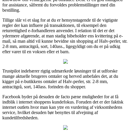
for assistance, såfremt du forvoldes problemstillinger med din
bestilling.
Tillige slår vi et slag for at du er hensynstagende til de vigtigste
regler der kan influere på transaktionen, til eksempel den
returrettighed e-forhandleren anvender. I relation til det er det
ydermere afgørende, at man stadig bibeholder ens kvittering på e-
mail, så man altid vil kunne bevidne sin shopping af Halv-perler, str.
2-8 mm, antracitgrå, sort, 140ass., ligegyldigt om du er på udkig
efter varer til en voksen eller et barn.
Trustpilot indebærer rigtig udmærkede løsninger til at udforske
mange aktuelle brugeres omtaler og herved anbefales det, at du
kigger på e-butikkens omtaler af Halv-perler, str. 2-8 mm,
antracitgrå, sort, 140ass. forinden du shopper.
Facebook byder på desuden de facto pæne muligheder for at få
indblik i internet shoppens kundefokus. Foruden det er der faktisk
internet outlets hvor man kan ytre en vurdering af virksomhedens
service, hvilket desuden bør benyttes til afvejning af
kundetilfredsheden.