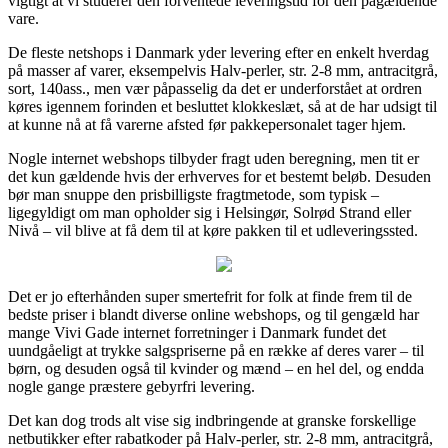
vigtigt at vi studerer den forventede leveringstid for den pågældende
vare.
De fleste netshops i Danmark yder levering efter en enkelt hverdag
på masser af varer, eksempelvis Halv-perler, str. 2-8 mm, antracitgrå,
sort, 140ass., men vær påpasselig da det er underforstået at ordren
køres igennem forinden et besluttet klokkeslæt, så at de har udsigt til
at kunne nå at få varerne afsted før pakkepersonalet tager hjem.
Nogle internet webshops tilbyder fragt uden beregning, men tit er
det kun gældende hvis der erhverves for et bestemt beløb. Desuden
bør man snuppe den prisbilligste fragtmetode, som typisk –
ligegyldigt om man opholder sig i Helsingør, Solrød Strand eller
Nivå – vil blive at få dem til at køre pakken til et udleveringssted.
Det er jo efterhånden super smertefrit for folk at finde frem til de
bedste priser i blandt diverse online webshops, og til gengæld har
mange Vivi Gade internet forretninger i Danmark fundet det
uundgåeligt at trykke salgspriserne på en række af deres varer – til
børn, og desuden også til kvinder og mænd – en hel del, og endda
nogle gange præstere gebyrfri levering.
Det kan dog trods alt vise sig indbringende at granske forskellige
netbutikker efter rabatkoder på Halv-perler, str. 2-8 mm, antracitgrå,