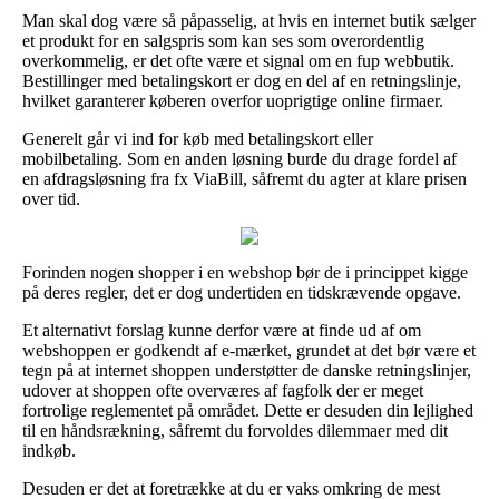
Man skal dog være så påpasselig, at hvis en internet butik sælger
et produkt for en salgspris som kan ses som overordentlig
overkommelig, er det ofte være et signal om en fup webbutik.
Bestillinger med betalingskort er dog en del af en retningslinje,
hvilket garanterer køberen overfor uoprigtige online firmaer.
Generelt går vi ind for køb med betalingskort eller
mobilbetaling. Som en anden løsning burde du drage fordel af
en afdragsløsning fra fx ViaBill, såfremt du agter at klare prisen
over tid.
Forinden nogen shopper i en webshop bør de i princippet kigge
på deres regler, det er dog undertiden en tidskrævende opgave.
Et alternativt forslag kunne derfor være at finde ud af om
webshoppen er godkendt af e-mærket, grundet at det bør være et
tegn på at internet shoppen understøtter de danske retningslinjer,
udover at shoppen ofte overværes af fagfolk der er meget
fortrolige reglementet på området. Dette er desuden din lejlighed
til en håndsrækning, såfremt du forvoldes dilemmaer med dit
indkøb.
Desuden er det at foretrække at du er vaks omkring de mest