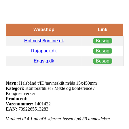
Webshop
Link
Holmrisb8online.dk
Besøg
Rajapack.dk
Besøg
Engsig.dk
Besøg
Navn:
Halsbånd t/ID/navneskilt m/lås 15x450mm
Kategori:
Kontorartikler / Møde og konference /
Kongresmærker
Producent:
Varenummer:
1401422
EAN:
7392265513283
Vurderet til
4.1
ud af 5 stjerner baseret på
39
anmeldelser