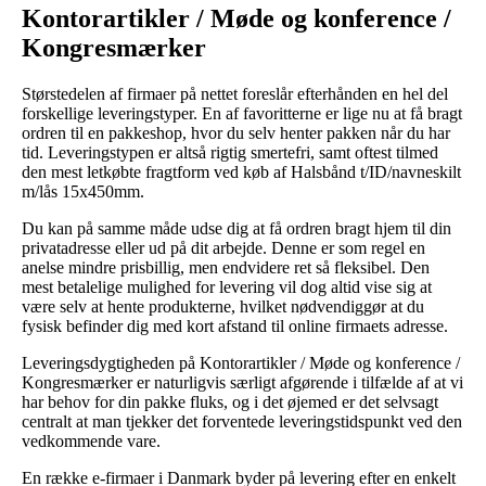
Kontorartikler / Møde og konference /
Kongresmærker
Størstedelen af firmaer på nettet foreslår efterhånden en hel del
forskellige leveringstyper. En af favoritterne er lige nu at få bragt
ordren til en pakkeshop, hvor du selv henter pakken når du har
tid. Leveringstypen er altså rigtig smertefri, samt oftest tilmed
den mest letkøbte fragtform ved køb af Halsbånd t/ID/navneskilt
m/lås 15x450mm.
Du kan på samme måde udse dig at få ordren bragt hjem til din
privatadresse eller ud på dit arbejde. Denne er som regel en
anelse mindre prisbillig, men endvidere ret så fleksibel. Den
mest betalelige mulighed for levering vil dog altid vise sig at
være selv at hente produkterne, hvilket nødvendiggør at du
fysisk befinder dig med kort afstand til online firmaets adresse.
Leveringsdygtigheden på Kontorartikler / Møde og konference /
Kongresmærker er naturligvis særligt afgørende i tilfælde af at vi
har behov for din pakke fluks, og i det øjemed er det selvsagt
centralt at man tjekker det forventede leveringstidspunkt ved den
vedkommende vare.
En række e-firmaer i Danmark byder på levering efter en enkelt