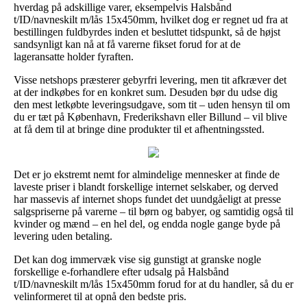
hverdag på adskillige varer, eksempelvis Halsbånd
t/ID/navneskilt m/lås 15x450mm, hvilket dog er regnet ud fra at
bestillingen fuldbyrdes inden et besluttet tidspunkt, så de højst
sandsynligt kan nå at få varerne fikset forud for at de
lageransatte holder fyraften.
Visse netshops præsterer gebyrfri levering, men tit afkræver det
at der indkøbes for en konkret sum. Desuden bør du udse dig
den mest letkøbte leveringsudgave, som tit – uden hensyn til om
du er tæt på København, Frederikshavn eller Billund – vil blive
at få dem til at bringe dine produkter til et afhentningssted.
Det er jo ekstremt nemt for almindelige mennesker at finde de
laveste priser i blandt forskellige internet selskaber, og derved
har massevis af internet shops fundet det uundgåeligt at presse
salgspriserne på varerne – til børn og babyer, og samtidig også til
kvinder og mænd – en hel del, og endda nogle gange byde på
levering uden betaling.
Det kan dog immervæk vise sig gunstigt at granske nogle
forskellige e-forhandlere efter udsalg på Halsbånd
t/ID/navneskilt m/lås 15x450mm forud for at du handler, så du er
velinformeret til at opnå den bedste pris.