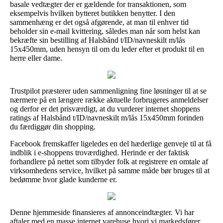
basale vedtægter der er gældende for transaktionen, som
eksempelvis hvilken bytteret butikken benytter. I den
sammenhæng er det også afgørende, at man til enhver tid
beholder sin e-mail kvittering, således man når som helst kan
bekræfte sin bestilling af Halsbånd t/ID/navneskilt m/lås
15x450mm, uden hensyn til om du leder efter et produkt til en
herre eller dame.
Trustpilot præsterer uden sammenligning fine løsninger til at se
nærmere på en længere række aktuelle forbrugeres anmeldelser
og derfor er det prisværdigt, at du vurderer internet shoppens
ratings af Halsbånd t/ID/navneskilt m/lås 15x450mm forinden
du færdiggør din shopping.
Facebook fremskaffer ligeledes en del hæderlige genveje til at få
indblik i e-shoppens troværdighed. Herinde er der faktisk
forhandlere på nettet som tilbyder folk at registrere en omtale af
virksomhedens service, hvilket på samme måde bør bruges til at
bedømme hvor glade kunderne er.
Denne hjemmeside finansieres af annonceindtægter. Vi har
aftaler med en masse internet varehuse hvori vi markedsfører