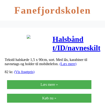
Fanefjordskolen
Halsbånd
t/ID/navneskilt
m/lås
Tekstil halskæde 1,5 x 90cm, sort. Med lås, karabiner til
15x450mm
navnetags og holder til mobiltelefon.
(Læs mere)
82
kr.
(Vis fragtpris)
Læs mere »
Køb nu »