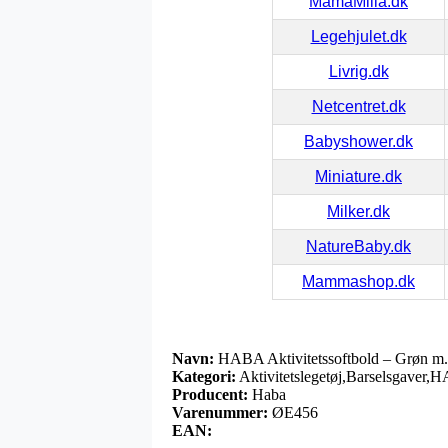
MamaMilla.dk
Legehjulet.dk
Livrig.dk
Netcentret.dk
Babyshower.dk
Miniature.dk
Milker.dk
NatureBaby.dk
Mammashop.dk
Navn:
HABA Aktivitetssoftbold – Grøn m
Kategori:
Aktivitetslegetøj,Barselsgave
Producent:
Haba
Varenummer:
ØE456
EAN: