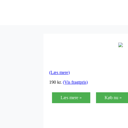
(Læs mere)
190
kr.
(Vis fragtpris)
Læs mere »
Køb nu »