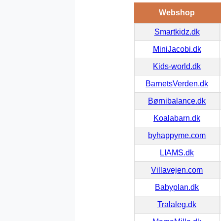
Webshop
Smartkidz.dk
MiniJacobi.dk
Kids-world.dk
BarnetsVerden.dk
Børnibalance.dk
Koalabarn.dk
byhappyme.com
LIAMS.dk
Villavejen.com
Babyplan.dk
Tralaleg.dk