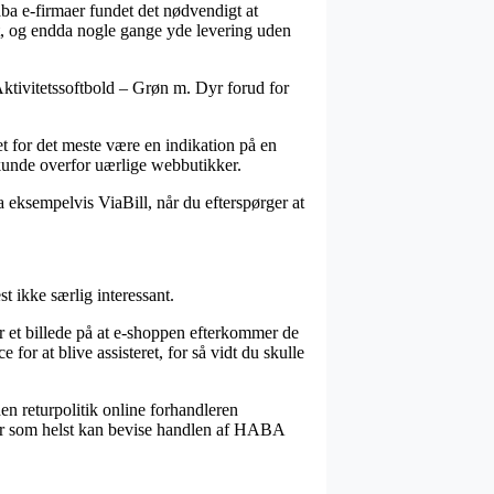
aba e-firmaer fundet det nødvendigt at
gt, og endda nogle gange yde levering uden
Aktivitetssoftbold – Grøn m. Dyr forud for
et for det meste være en indikation på en
kunde overfor uærlige webbutikker.
a eksempelvis ViaBill, når du efterspørger at
 ikke særlig interessant.
r et billede på at e-shoppen efterkommer de
or at blive assisteret, for så vidt du skulle
en returpolitik online forhandleren
når som helst kan bevise handlen af HABA