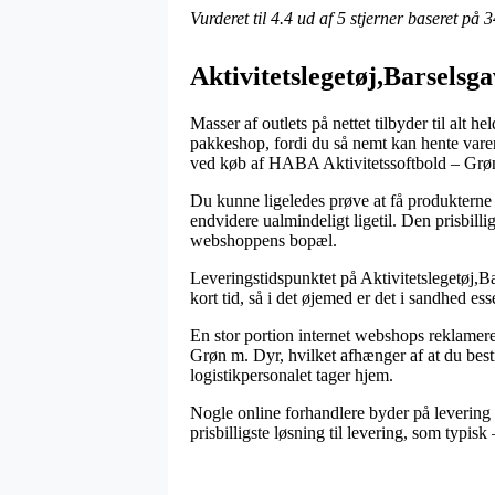
Vurderet til
4.4
ud af 5 stjerner baseret på
3
Aktivitetslegetøj,Barsel
Masser af outlets på nettet tilbyder til alt 
pakkeshop, fordi du så nemt kan hente varern
ved køb af HABA Aktivitetssoftbold – Grø
Du kunne ligeledes prøve at få produkterne s
endvidere ualmindeligt ligetil. Den prisbilli
webshoppens bopæl.
Leveringstidspunktet på Aktivitetslegetøj,
kort tid, så i det øjemed er det i sandhed e
En stor portion internet webshops reklamer
Grøn m. Dyr, hvilket afhænger af at du bestil
logistikpersonalet tager hjem.
Nogle online forhandlere byder på levering 
prisbilligste løsning til levering, som typisk