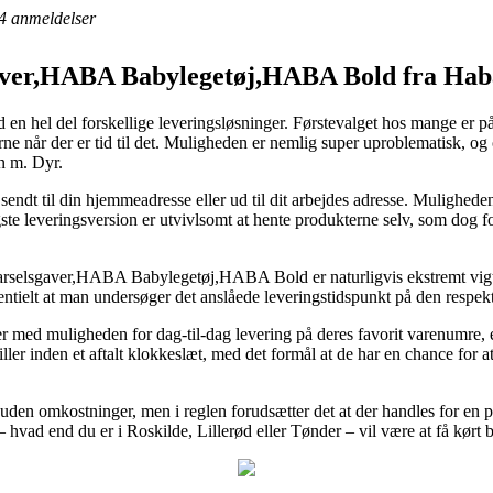
4
anmeldelser
sgaver,HABA Babylegetøj,HABA Bold fra Hab
held en hel del forskellige leveringsløsninger. Førstevalget hos mange er 
e når der er tid til det. Muligheden er nemlig super uproblematisk, og o
n m. Dyr.
endt til din hjemmeadresse eller ud til dit arbejdes adresse. Mulighede
gste leveringsversion er utvivlsomt at hente produkterne selv, som dog fo
Barselsgaver,HABA Babylegetøj,HABA Bold er naturligvis ekstremt vigt
ssentielt at man undersøger det anslåede leveringstidspunkt på den respek
er med muligheden for dag-til-dag levering på deres favorit varenumre
ler inden et aftalt klokkeslæt, med det formål at de har en chance for at
uden omkostninger, men i reglen forudsætter det at der handles for en 
 – hvad end du er i Roskilde, Lillerød eller Tønder – vil være at få kørt b