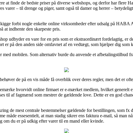
ere at finde de bedste priser på diverse webshops, og derfor har flere H
s varer – til drenge og piger, samt også til damer og herrer – betydeli
 at kigge forbi nogle enkelte online virksomheder efter udsalg på HABA 
på at indhente den skarpeste pris.
hop udbyder en vare for en pris som er ekstraordinært fordelagtig, er d
ort er på den anden side omfavnet af en vedtægt, som hjælper dig som 
er med mobilen. Som alternativ burde du anvende et afbetalingstilbud fr
øver de på en vis måde få overblik over deres regler, men det er oftest
bemærke hvorvidt online firmaet er e-mærket medlem, hvilket generelt e
es til af fagmænd som mestrer de gældende love. Dette er en god chance f
kring de mest centrale bestemmelser gældende for bestillingen, som fx d
 måde essesentielt, at man stadig sikrer ens faktura e-mail, så man 
 om du er på udkig efter varer til en mand eller kvinde.