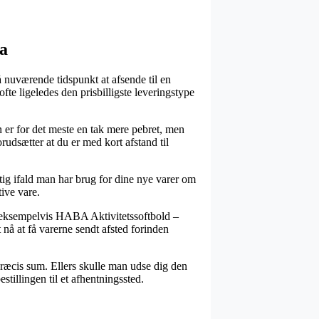
a
på nuværende tidspunkt at afsende til en
fte ligeledes den prisbilligste leveringstype
n er for det meste en tak mere pebret, men
rudsætter at du er med kort afstand til
ig ifald man har brug for dine nye varer om
tive vare.
, eksempelvis HABA Aktivitetssoftbold –
 nå at få varerne sendt afsted forinden
præcis sum. Ellers skulle man udse dig den
estillingen til et afhentningssted.