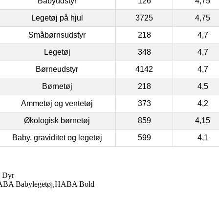
Babyudstyr
126
4,75
Legetøj på hjul
3725
4,75
Småbørnsudstyr
218
4,7
Legetøj
348
4,7
Børneudstyr
4142
4,7
Børnetøj
218
4,5
Ammetøj og ventetøj
373
4,2
Økologisk børnetøj
859
4,15
Baby, graviditet og legetøj
599
4,1
. Dyr
r,HABA Babylegetøj,HABA Bold