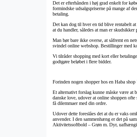
Det er efterhånden i høj grad enkelt for køb
formindske udsalgspriserne på mange af dere
betaling.
Det kan dog til hver en tid blive rentabelt
at du handler, således at man er skudsikker 
Man bør bare ikke overse, at såfremt en nets
svindel online webshop. Bestillinger med k
Vi tilråder shopping med kort eller betaling
godtgøre beløbet i flere bidder.
Forinden nogen shopper hos en Haba shop beh
Et alternativt forslag kunne måske være at 
danske love, udover at online shoppen ofte s
få dilemmaer med din ordre.
Udover dette foreslåes det at du er vaks om
anvender. I den sammenhæng er det på samme
Aktivitetssoftbold – Grøn m. Dyr, uafhængig