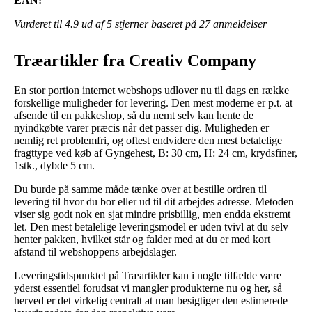
EAN:
Vurderet til
4.9
ud af 5 stjerner baseret på
27
anmeldelser
Træartikler fra Creativ Company
En stor portion internet webshops udlover nu til dags en række
forskellige muligheder for levering. Den mest moderne er p.t. at
afsende til en pakkeshop, så du nemt selv kan hente de
nyindkøbte varer præcis når det passer dig. Muligheden er
nemlig ret problemfri, og oftest endvidere den mest betalelige
fragttype ved køb af Gyngehest, B: 30 cm, H: 24 cm, krydsfiner,
1stk., dybde 5 cm.
Du burde på samme måde tænke over at bestille ordren til
levering til hvor du bor eller ud til dit arbejdes adresse. Metoden
viser sig godt nok en sjat mindre prisbillig, men endda ekstremt
let. Den mest betalelige leveringsmodel er uden tvivl at du selv
henter pakken, hvilket står og falder med at du er med kort
afstand til webshoppens arbejdslager.
Leveringstidspunktet på Træartikler kan i nogle tilfælde være
yderst essentiel forudsat vi mangler produkterne nu og her, så
herved er det virkelig centralt at man besigtiger den estimerede