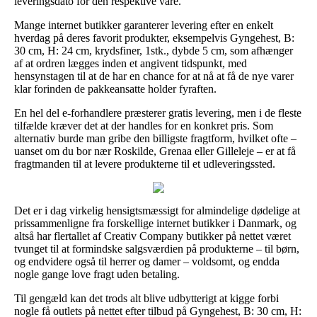
leveringsdato for den respektive vare.
Mange internet butikker garanterer levering efter en enkelt
hverdag på deres favorit produkter, eksempelvis Gyngehest, B:
30 cm, H: 24 cm, krydsfiner, 1stk., dybde 5 cm, som afhænger
af at ordren lægges inden et angivent tidspunkt, med
hensynstagen til at de har en chance for at nå at få de nye varer
klar forinden de pakkeansatte holder fyraften.
En hel del e-forhandlere præsterer gratis levering, men i de fleste
tilfælde kræver det at der handles for en konkret pris. Som
alternativ burde man gribe den billigste fragtform, hvilket ofte –
uanset om du bor nær Roskilde, Grenaa eller Gilleleje – er at få
fragtmanden til at levere produkterne til et udleveringssted.
Det er i dag virkelig hensigtsmæssigt for almindelige dødelige at
prissammenligne fra forskellige internet butikker i Danmark, og
altså har flertallet af Creativ Company butikker på nettet været
tvunget til at formindske salgsværdien på produkterne – til børn,
og endvidere også til herrer og damer – voldsomt, og endda
nogle gange love fragt uden betaling.
Til gengæld kan det trods alt blive udbytterigt at kigge forbi
nogle få outlets på nettet efter tilbud på Gyngehest, B: 30 cm, H: