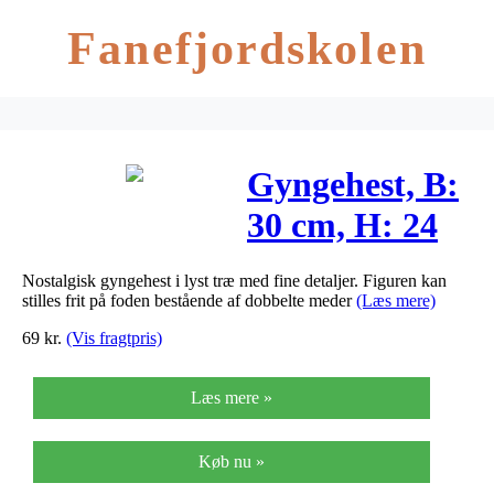
Fanefjordskolen
Gyngehest, B:
30 cm, H: 24
cm,
Nostalgisk gyngehest i lyst træ med fine detaljer. Figuren kan
krydsfiner,
stilles frit på foden bestående af dobbelte meder
(Læs mere)
1stk., dybde 5
69
kr.
(Vis fragtpris)
cm
Læs mere »
Køb nu »