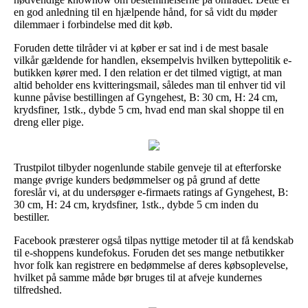
en god anledning til en hjælpende hånd, for så vidt du møder
dilemmaer i forbindelse med dit køb.
Foruden dette tilråder vi at køber er sat ind i de mest basale
vilkår gældende for handlen, eksempelvis hvilken byttepolitik e-
butikken kører med. I den relation er det tilmed vigtigt, at man
altid beholder ens kvitteringsmail, således man til enhver tid vil
kunne påvise bestillingen af Gyngehest, B: 30 cm, H: 24 cm,
krydsfiner, 1stk., dybde 5 cm, hvad end man skal shoppe til en
dreng eller pige.
Trustpilot tilbyder nogenlunde stabile genveje til at efterforske
mange øvrige kunders bedømmelser og på grund af dette
foreslår vi, at du undersøger e-firmaets ratings af Gyngehest, B:
30 cm, H: 24 cm, krydsfiner, 1stk., dybde 5 cm inden du
bestiller.
Facebook præsterer også tilpas nyttige metoder til at få kendskab
til e-shoppens kundefokus. Foruden det ses mange netbutikker
hvor folk kan registrere en bedømmelse af deres købsoplevelse,
hvilket på samme måde bør bruges til at afveje kundernes
tilfredshed.