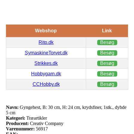
Webshop
Link
Rito.dk
Besøg
SymaskineTorvet.dk
Besøg
Strikkes.dk
Besøg
Hobbygarn.dk
Besøg
CCHobby.dk
Besøg
Navn:
Gyngehest, B: 30 cm, H: 24 cm, krydsfiner, 1stk., dybde
5 cm
Kategori:
Træartikler
Producent:
Creativ Company
Varenummer:
56917