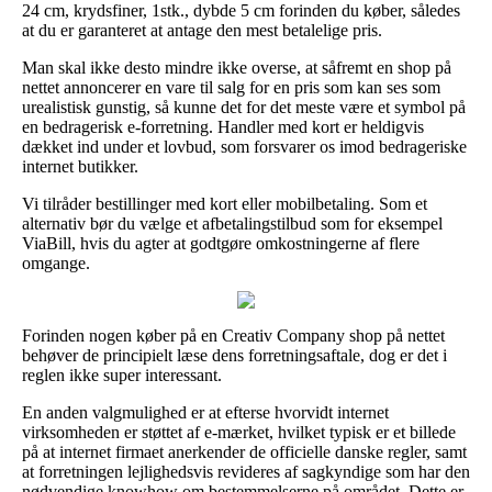
24 cm, krydsfiner, 1stk., dybde 5 cm forinden du køber, således
at du er garanteret at antage den mest betalelige pris.
Man skal ikke desto mindre ikke overse, at såfremt en shop på
nettet annoncerer en vare til salg for en pris som kan ses som
urealistisk gunstig, så kunne det for det meste være et symbol på
en bedragerisk e-forretning. Handler med kort er heldigvis
dækket ind under et lovbud, som forsvarer os imod bedrageriske
internet butikker.
Vi tilråder bestillinger med kort eller mobilbetaling. Som et
alternativ bør du vælge et afbetalingstilbud som for eksempel
ViaBill, hvis du agter at godtgøre omkostningerne af flere
omgange.
Forinden nogen køber på en Creativ Company shop på nettet
behøver de principielt læse dens forretningsaftale, dog er det i
reglen ikke super interessant.
En anden valgmulighed er at efterse hvorvidt internet
virksomheden er støttet af e-mærket, hvilket typisk er et billede
på at internet firmaet anerkender de officielle danske regler, samt
at forretningen lejlighedsvis revideres af sagkyndige som har den
nødvendige knowhow om bestemmelserne på området. Dette er