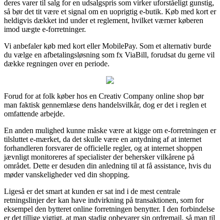
deres varer til salg for en udsalgspris som virker uforståeligt gunstig,
så bør det tit være et signal om en uoprigtig e-butik. Køb med kort er
heldigvis dækket ind under et reglement, hvilket værner køberen
imod uægte e-forretninger.
Vi anbefaler køb med kort eller MobilePay. Som et alternativ burde
du vælge en afbetalingsløsning som fx ViaBill, forudsat du gerne vil
dække regningen over en periode.
Forud for at folk køber hos en Creativ Company online shop bør
man faktisk gennemlæse dens handelsvilkår, dog er det i reglen et
omfattende arbejde.
En anden mulighed kunne måske være at kigge om e-forretningen er
tilsluttet e-mærket, da det skulle være en antydning af at internet
forhandleren forsvarer de officielle regler, og at internet shoppen
jævnligt monitoreres af specialister der behersker vilkårene på
området. Dette er desuden din anledning til at få assistance, hvis du
møder vanskeligheder ved din shopping.
Ligeså er det smart at kunden er sat ind i de mest centrale
retningslinjer der kan have indvirkning på transaktionen, som for
eksempel den bytteret online forretningen benytter. I den forbindelse
er det tillige vigtigt, at man stadig opbevarer sin ordremail, så man til