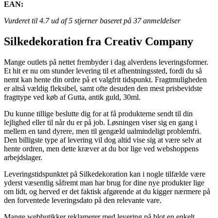
EAN:
Vurderet til
4.7
ud af 5 stjerner baseret på
37
anmeldelser
Silkedekoration fra Creativ Company
Mange outlets på nettet frembyder i dag alverdens leveringsformer.
Et hit er nu om stunder levering til et afhentningssted, fordi du så
nemt kan hente din ordre på et valgfrit tidspunkt. Fragtmuligheden
er altså vældig fleksibel, samt ofte desuden den mest prisbevidste
fragttype ved køb af Gutta, antik guld, 30ml.
Du kunne tillige beslutte dig for at få produkterne sendt til din
lejlighed eller til når du er på job. Løsningen viser sig en gang i
mellem en tand dyrere, men til gengæld ualmindeligt problemfri.
Den billigste type af levering vil dog altid vise sig at være selv at
hente ordren, men dette kræver at du bor lige ved webshoppens
arbejdslager.
Leveringstidspunktet på Silkedekoration kan i nogle tilfælde være
yderst væsentlig såfremt man har brug for dine nye produkter lige
om lidt, og herved er det faktisk afgørende at du kigger nærmere på
den forventede leveringsdato på den relevante vare.
Mange webbutikker reklamerer med levering på blot en enkelt