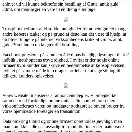
enhver tid vil kunne bekræfte sin bestilling af Gutta, antik guld,
30ml, om man søger en vare til en dreng eller pige.
Trustpilot medfører altid solide muligheder for at betragte ret mange
andre køberes tanker og på grund af dette kan det være til hjælp, at
du bliver klogere på internet virksomhedens kritik af Gutta, antik
guld, 30ml inden du lægger din bestilling.
Facebook præsterer på samme måde tilpas belejlige løsninger til at få
indblik i netshoppens troværdighed. I øvrigt er der nogle online
firmaer hvor kunder kan skrive en bedømmelse af købsoplevelsen,
hvilket på samme måde kan drages fordel af til at tage stilling til
tidligere kunders oplevelser.
Vores website finansieres af annonceindtægter. Vi arbejder tæt
sammen med forskellige online outlets eftersom vi præsenterer
virksomhedernes varer, og modtager godtgørelse om en bruger fra
vores hjemmeside foretager en transaktion.
Data omkring tilbud og online firmaer opretholdes jævnligt, men
man kan ikke stille os ansvarlig for modifikationer der måtte være
lavet siden seneste opdatering af de viste oplysninger.