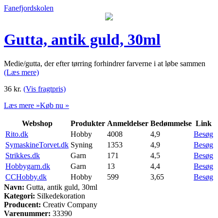
Fanefjordskolen
Gutta, antik guld, 30ml
Medie/gutta, der efter tørring forhindrer farverne i at løbe sammen
(Læs mere)
36
kr.
(Vis fragtpris)
Læs mere »
Køb nu »
Webshop
Produkter
Anmeldelser
Bedømmelse
Link
Rito.dk
Hobby
4008
4,9
Besøg
SymaskineTorvet.dk
Syning
1353
4,9
Besøg
Strikkes.dk
Garn
171
4,5
Besøg
Hobbygarn.dk
Garn
13
4,4
Besøg
CCHobby.dk
Hobby
599
3,65
Besøg
Navn:
Gutta, antik guld, 30ml
Kategori:
Silkedekoration
Producent:
Creativ Company
Varenummer:
33390