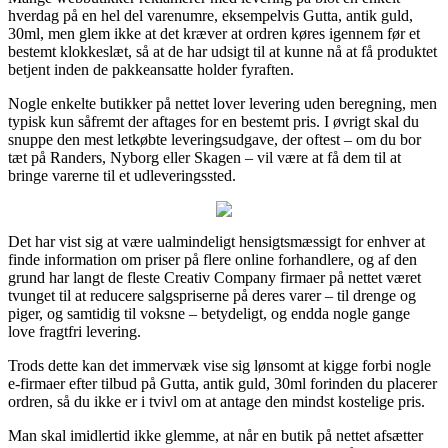
hverdag på en hel del varenumre, eksempelvis Gutta, antik guld,
30ml, men glem ikke at det kræver at ordren køres igennem før et
bestemt klokkeslæt, så at de har udsigt til at kunne nå at få produktet
betjent inden de pakkeansatte holder fyraften.
Nogle enkelte butikker på nettet lover levering uden beregning, men
typisk kun såfremt der aftages for en bestemt pris. I øvrigt skal du
snuppe den mest letkøbte leveringsudgave, der oftest – om du bor
tæt på Randers, Nyborg eller Skagen – vil være at få dem til at
bringe varerne til et udleveringssted.
Det har vist sig at være ualmindeligt hensigtsmæssigt for enhver at
finde information om priser på flere online forhandlere, og af den
grund har langt de fleste Creativ Company firmaer på nettet været
tvunget til at reducere salgspriserne på deres varer – til drenge og
piger, og samtidig til voksne – betydeligt, og endda nogle gange
love fragtfri levering.
Trods dette kan det immervæk vise sig lønsomt at kigge forbi nogle
e-firmaer efter tilbud på Gutta, antik guld, 30ml forinden du placerer
ordren, så du ikke er i tvivl om at antage den mindst kostelige pris.
Man skal imidlertid ikke glemme, at når en butik på nettet afsætter