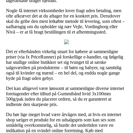
lageransatte drager hjemad.
Nogle få internet virksomheder lover fragt uden betaling, men
ofte afkræver det at du aftager for en konkret pris. Derudover
skal du gribe den mest letkøbte metode til levering, som oftest –
uafhængig om du opholder sig nær Vejle, Vordingborg eller
Nivå – er at få bragt bestillingen til et afhentningssted.
Det er efterhånden virkelig smart for købere at sammenligne
priser (via fx PriceRunner) på forskellige e-handler, og følgelig
har utallige online butikker set sig tvunget til at sænke
salgsværdien på produkterne – til børn og babyer, og samtidig
også til kvinder og mænd – en hel del, og endda nogle gange
byde på fragt uden gebyr.
Det kan alligevel være lønsomt at sammenligne diverse internet
foretagender efter tilbud på Gummibånd hvid 3x100mm
500g/pak inden du placerer ordren, så du er garanteret at
indhente den skarpeste pris.
Du bør lige meget hvad være årvågen med, at hvis en internet
shop sælger et produkt for en udsalgspris som kan ses som
umådelig overkommelig, så burde det undertiden være en
indikation på en svindel online forretning. Køb med