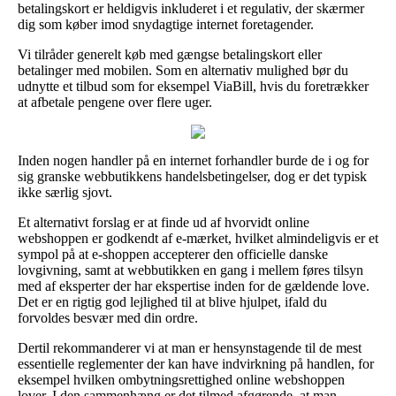
betalingskort er heldigvis inkluderet i et regulativ, der skærmer
dig som køber imod snydagtige internet foretagender.
Vi tilråder generelt køb med gængse betalingskort eller
betalinger med mobilen. Som en alternativ mulighed bør du
udnytte et tilbud som for eksempel ViaBill, hvis du foretrækker
at afbetale pengene over flere uger.
Inden nogen handler på en internet forhandler burde de i og for
sig granske webbutikkens handelsbetingelser, dog er det typisk
ikke særlig sjovt.
Et alternativt forslag er at finde ud af hvorvidt online
webshoppen er godkendt af e-mærket, hvilket almindeligvis er et
sympol på at e-shoppen accepterer den officielle danske
lovgivning, samt at webbutikken en gang i mellem føres tilsyn
med af eksperter der har ekspertise inden for de gældende love.
Det er en rigtig god lejlighed til at blive hjulpet, ifald du
forvoldes besvær med din ordre.
Dertil rekommanderer vi at man er hensynstagende til de mest
essentielle reglementer der kan have indvirkning på handlen, for
eksempel hvilken ombytningsrettighed online webshoppen
lover. I den sammenhæng er det tilmed afgørende, at man