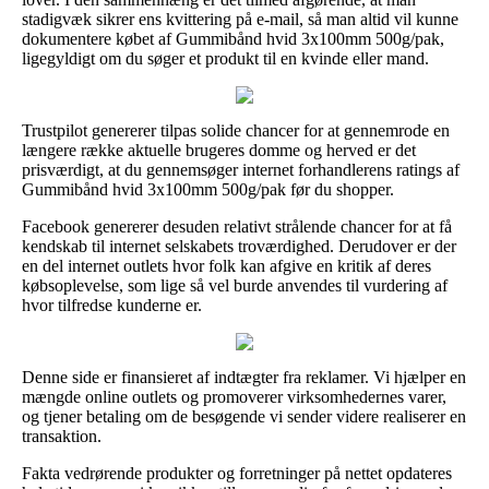
stadigvæk sikrer ens kvittering på e-mail, så man altid vil kunne
dokumentere købet af Gummibånd hvid 3x100mm 500g/pak,
ligegyldigt om du søger et produkt til en kvinde eller mand.
Trustpilot genererer tilpas solide chancer for at gennemrode en
længere række aktuelle brugeres domme og herved er det
prisværdigt, at du gennemsøger internet forhandlerens ratings af
Gummibånd hvid 3x100mm 500g/pak før du shopper.
Facebook genererer desuden relativt strålende chancer for at få
kendskab til internet selskabets troværdighed. Derudover er der
en del internet outlets hvor folk kan afgive en kritik af deres
købsoplevelse, som lige så vel burde anvendes til vurdering af
hvor tilfredse kunderne er.
Denne side er finansieret af indtægter fra reklamer. Vi hjælper en
mængde online outlets og promoverer virksomhedernes varer,
og tjener betaling om de besøgende vi sender videre realiserer en
transaktion.
Fakta vedrørende produkter og forretninger på nettet opdateres