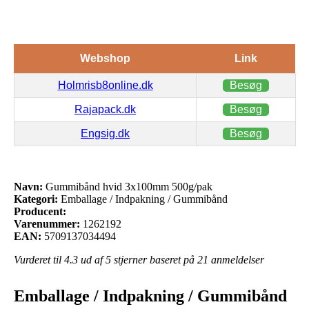
Webshop
Link
Holmrisb8online.dk
Besøg
Rajapack.dk
Besøg
Engsig.dk
Besøg
Navn:
Gummibånd hvid 3x100mm 500g/pak
Kategori:
Emballage / Indpakning / Gummibånd
Producent:
Varenummer:
1262192
EAN:
5709137034494
Vurderet til
4.3
ud af 5 stjerner baseret på
21
anmeldelser
Emballage / Indpakning / Gummibånd