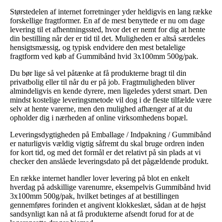
Størstedelen af internet forretninger yder heldigvis en lang række
forskellige fragtformer. En af de mest benyttede er nu om dage
levering til et afhentningssted, hvor det er nemt for dig at hente
din bestilling når der er tid til det. Muligheden er altså særdeles
hensigtsmæssig, og typisk endvidere den mest betalelige
fragtform ved køb af Gummibånd hvid 3x100mm 500g/pak.
Du bør lige så vel påtænke at få produkterne bragt til din
privatbolig eller til når du er på job. Fragtmuligheden bliver
almindeligvis en kende dyrere, men ligeledes yderst smart. Den
mindst kostelige leveringsmetode vil dog i de fleste tilfælde være
selv at hente varerne, men den mulighed afhænger af at du
opholder dig i nærheden af online virksomhedens bopæl.
Leveringsdygtigheden på Emballage / Indpakning / Gummibånd
er naturligvis vældig vigtig såfremt du skal bruge ordren inden
for kort tid, og med det formål er det relativt på sin plads at vi
checker den anslåede leveringsdato på det pågældende produkt.
En række internet handler lover levering på blot en enkelt
hverdag på adskillige varenumre, eksempelvis Gummibånd hvid
3x100mm 500g/pak, hvilket betinges af at bestillingen
gennemføres forinden et angivent klokkeslæt, sådan at de højst
sandsynligt kan nå at få produkterne afsendt forud for at de