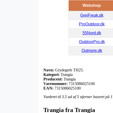
Webshop
GrejFreak.dk
ProOutdoor.dk
55Nord.dk
OutdoorPro.dk
Outmore.dk
Navn:
Grydegreb TH25.
Kategori:
Trangia
Producent:
Trangia
Varenummer:
7315086025100
EAN:
7315086025100
Vurderet til
3.5
ud af 5 stjerner baseret på
1
Trangia fra Trangia