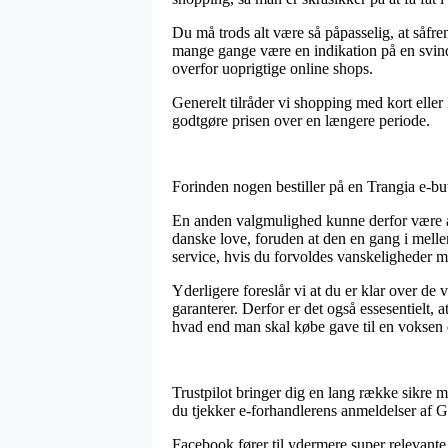
Du må trods alt være så påpasselig, at såfrem
mange gange være en indikation på en svinde
overfor uoprigtige online shops.
Generelt tilråder vi shopping med kort elle
godtgøre prisen over en længere periode.
Forinden nogen bestiller på en Trangia e-bu
En anden valgmulighed kunne derfor være at e
danske love, foruden at den en gang i melle
service, hvis du forvoldes vanskeligheder m
Yderligere foreslår vi at du er klar over de 
garanterer. Derfor er det også essesentielt,
hvad end man skal købe gave til en voksen e
Trustpilot bringer dig en lang række sikre m
du tjekker e-forhandlerens anmeldelser af
Facebook fører til ydermere super relevante 