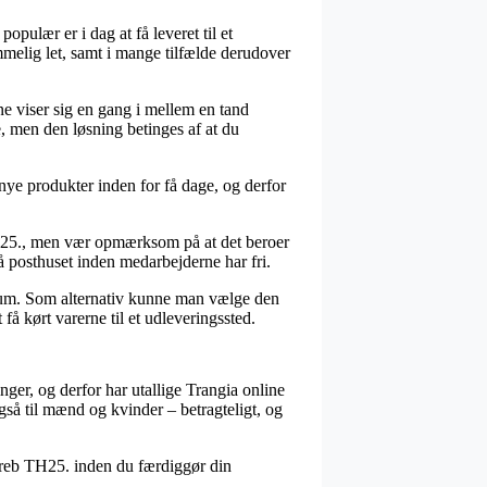
opulær er i dag at få leveret til et
emmelig let, samt i mange tilfælde derudover
nne viser sig en gang i mellem en tand
e, men den løsning betinges af at du
 nye produkter inden for få dage, og derfor
TH25., men vær opmærksom på at det beroer
 på posthuset inden medarbejderne har fri.
t sum. Som alternativ kunne man vælge den
få kørt varerne til et udleveringssted.
ger, og derfor har utallige Trangia online
gså til mænd og kvinder – betragteligt, og
greb TH25. inden du færdiggør din