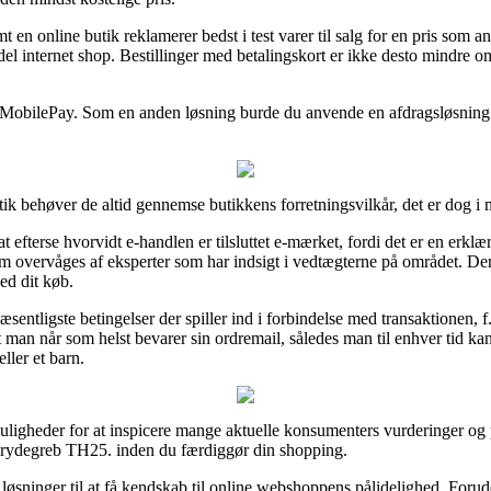
t en online butik reklamerer bedst i test varer til salg for en pris som a
l internet shop. Bestillinger med betalingskort er ikke desto mindre o
r MobilePay. Som en anden løsning burde du anvende en afdragsløsning so
tik behøver de altid gennemse butikkens forretningsvilkår, det er dog i 
fterse hvorvidt e-handlen er tilsluttet e-mærket, fordi det er en erklæ
m overvåges af eksperter som har indsigt i vedtægterne på området. Der
ed dit køb.
væsentligste betingelser der spiller ind i forbindelse med transaktionen,
 at man når som helst bevarer sin ordremail, således man til enhver tid 
ller et barn.
uligheder for at inspicere mange aktuelle konsumenters vurderinger og p
 Grydegreb TH25. inden du færdiggør din shopping.
løsninger til at få kendskab til online webshoppens pålidelighed. Forud