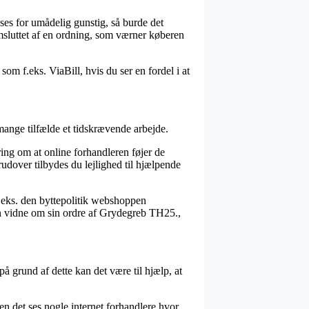
nses for umådelig gunstig, så burde det
msluttet af en ordning, som værner køberen
m f.eks. ViaBill, hvis du ser en fordel i at
mange tilfælde et tidskrævende arbejde.
ring om at online forhandleren føjer de
udover tilbydes du lejlighed til hjælpende
 f.eks. den byttepolitik webshoppen
kan vidne om sin ordre af Grydegreb TH25.,
å grund af dette kan det være til hjælp, at
en det ses nogle internet forhandlere hvor