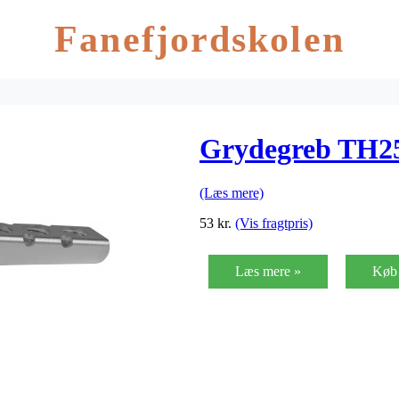
Fanefjordskolen
Grydegreb TH2
(Læs mere)
53
kr.
(Vis fragtpris)
Læs mere »
Køb 