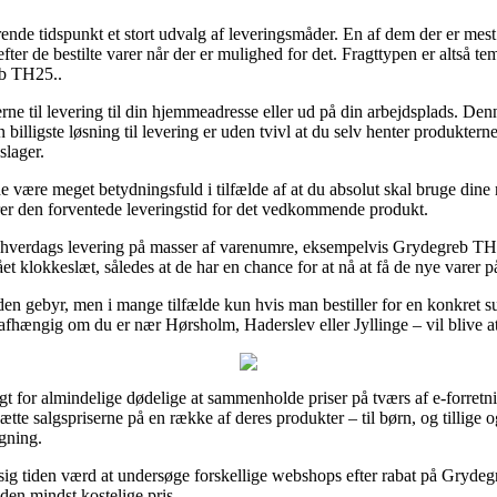
ende tidspunkt et stort udvalg af leveringsmåder. En af dem der er mest p
efter de bestilte varer når der er mulighed for det. Fragttypen er altså t
eb TH25..
rerne til levering til din hjemmeadresse eller ud på din arbejdsplads. De
billigste løsning til levering er uden tvivl at du selv henter produktern
slager.
e være meget betydningsfuld i tilfælde af at du absolut skal bruge dine
lerer den forventede leveringstid for det vedkommende produkt.
r 1 hverdags levering på masser af varenumre, eksempelvis Grydegreb 
slået klokkeslæt, således at de har en chance for at nå at få de nye varer
 uden gebyr, men i mange tilfælde kun hvis man bestiller for en konkre
uafhængig om du er nær Hørsholm, Haderslev eller Jyllinge – vil blive at 
t for almindelige dødelige at sammenholde priser på tværs af e-forretnin
te salgspriserne på en række af deres produkter – til børn, og tillige o
gning.
 sig tiden værd at undersøge forskellige webshops efter rabat på Gryde
 den mindst kostelige pris.