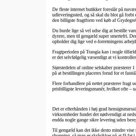
De fleste internet butikker foreslår på nuvær
udleveringssted, og så skal du blot gå forbi 
den billigste fragtform ved køb af Grydegr
Du burde lige så vel udse dig at bestille va
dyrere, men til gengæld super smertefri. Den 
opholder dig lige ved e-forretningens arbejd
Fragtperioden på Trangia kan i nogle tilfæld
er det selvfølgelig væsentligt at vi kontrol
Størstedelen af online selskaber præstere
på at bestillingen placeres forud for et fast
Flere forhandlere på nettet præsterer fragt
prisbilligste leveringsmanér, hvilket ofte – 
Det er efterhånden i høj grad hensigtsmæssig
virksomheder fundet det nødvendigt at nedsæt
endda nogle gange sikre levering uden bere
Til gengæld kan det ikke desto mindre vise
shopping, så man er skråsikker på at få fat i