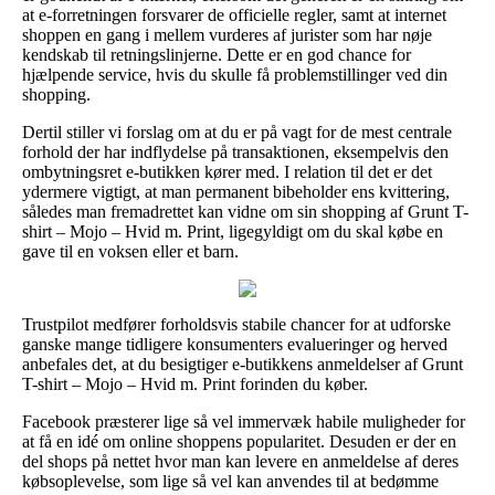
at e-forretningen forsvarer de officielle regler, samt at internet
shoppen en gang i mellem vurderes af jurister som har nøje
kendskab til retningslinjerne. Dette er en god chance for
hjælpende service, hvis du skulle få problemstillinger ved din
shopping.
Dertil stiller vi forslag om at du er på vagt for de mest centrale
forhold der har indflydelse på transaktionen, eksempelvis den
ombytningsret e-butikken kører med. I relation til det er det
ydermere vigtigt, at man permanent bibeholder ens kvittering,
således man fremadrettet kan vidne om sin shopping af Grunt T-
shirt – Mojo – Hvid m. Print, ligegyldigt om du skal købe en
gave til en voksen eller et barn.
Trustpilot medfører forholdsvis stabile chancer for at udforske
ganske mange tidligere konsumenters evalueringer og herved
anbefales det, at du besigtiger e-butikkens anmeldelser af Grunt
T-shirt – Mojo – Hvid m. Print forinden du køber.
Facebook præsterer lige så vel immervæk habile muligheder for
at få en idé om online shoppens popularitet. Desuden er der en
del shops på nettet hvor man kan levere en anmeldelse af deres
købsoplevelse, som lige så vel kan anvendes til at bedømme