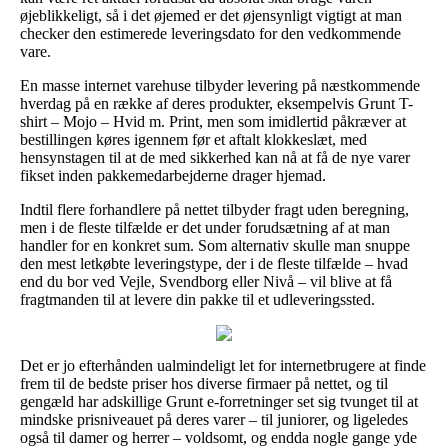
øjeblikkeligt, så i det øjemed er det øjensynligt vigtigt at man
checker den estimerede leveringsdato for den vedkommende
vare.
En masse internet varehuse tilbyder levering på næstkommende
hverdag på en række af deres produkter, eksempelvis Grunt T-
shirt – Mojo – Hvid m. Print, men som imidlertid påkræver at
bestillingen køres igennem før et aftalt klokkeslæt, med
hensynstagen til at de med sikkerhed kan nå at få de nye varer
fikset inden pakkemedarbejderne drager hjemad.
Indtil flere forhandlere på nettet tilbyder fragt uden beregning,
men i de fleste tilfælde er det under forudsætning af at man
handler for en konkret sum. Som alternativ skulle man snuppe
den mest letkøbte leveringstype, der i de fleste tilfælde – hvad
end du bor ved Vejle, Svendborg eller Nivå – vil blive at få
fragtmanden til at levere din pakke til et udleveringssted.
Det er jo efterhånden ualmindeligt let for internetbrugere at finde
frem til de bedste priser hos diverse firmaer på nettet, og til
gengæld har adskillige Grunt e-forretninger set sig tvunget til at
mindske prisniveauet på deres varer – til juniorer, og ligeledes
også til damer og herrer – voldsomt, og endda nogle gange yde