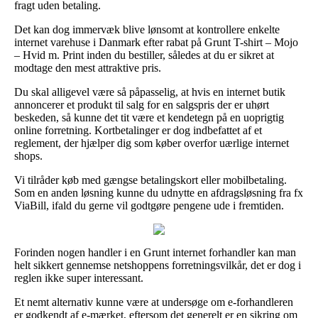
fragt uden betaling.
Det kan dog immervæk blive lønsomt at kontrollere enkelte
internet varehuse i Danmark efter rabat på Grunt T-shirt – Mojo
– Hvid m. Print inden du bestiller, således at du er sikret at
modtage den mest attraktive pris.
Du skal alligevel være så påpasselig, at hvis en internet butik
annoncerer et produkt til salg for en salgspris der er uhørt
beskeden, så kunne det tit være et kendetegn på en uoprigtig
online forretning. Kortbetalinger er dog indbefattet af et
reglement, der hjælper dig som køber overfor uærlige internet
shops.
Vi tilråder køb med gængse betalingskort eller mobilbetaling.
Som en anden løsning kunne du udnytte en afdragsløsning fra fx
ViaBill, ifald du gerne vil godtgøre pengene ude i fremtiden.
Forinden nogen handler i en Grunt internet forhandler kan man
helt sikkert gennemse netshoppens forretningsvilkår, det er dog i
reglen ikke super interessant.
Et nemt alternativ kunne være at undersøge om e-forhandleren
er godkendt af e-mærket, eftersom det generelt er en sikring om