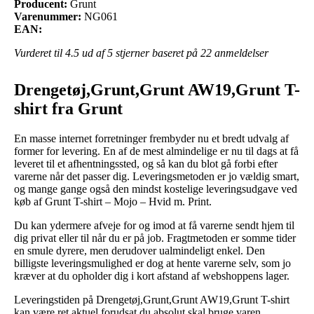
Producent:
Grunt
Varenummer:
NG061
EAN:
Vurderet til
4.5
ud af 5 stjerner baseret på
22
anmeldelser
Drengetøj,Grunt,Grunt AW19,Grunt T-
shirt fra Grunt
En masse internet forretninger frembyder nu et bredt udvalg af
former for levering. En af de mest almindelige er nu til dags at få
leveret til et afhentningssted, og så kan du blot gå forbi efter
varerne når det passer dig. Leveringsmetoden er jo vældig smart,
og mange gange også den mindst kostelige leveringsudgave ved
køb af Grunt T-shirt – Mojo – Hvid m. Print.
Du kan ydermere afveje for og imod at få varerne sendt hjem til
dig privat eller til når du er på job. Fragtmetoden er somme tider
en smule dyrere, men derudover ualmindeligt enkel. Den
billigste leveringsmulighed er dog at hente varerne selv, som jo
kræver at du opholder dig i kort afstand af webshoppens lager.
Leveringstiden på Drengetøj,Grunt,Grunt AW19,Grunt T-shirt
kan være ret aktuel forudsat du absolut skal bruge varen