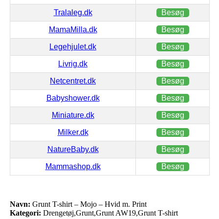
Tralaleg.dk
Besøg
MamaMilla.dk
Besøg
Legehjulet.dk
Besøg
Livrig.dk
Besøg
Netcentret.dk
Besøg
Babyshower.dk
Besøg
Miniature.dk
Besøg
Milker.dk
Besøg
NatureBaby.dk
Besøg
Mammashop.dk
Besøg
Navn:
Grunt T-shirt – Mojo – Hvid m. Print
Kategori:
Drengetøj,Grunt,Grunt AW19,Grunt T-shirt