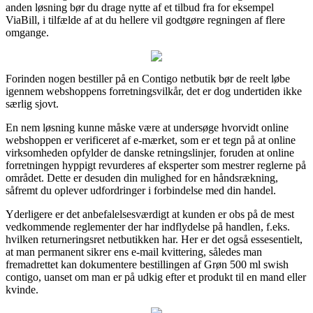
anden løsning bør du drage nytte af et tilbud fra for eksempel
ViaBill, i tilfælde af at du hellere vil godtgøre regningen af flere
omgange.
Forinden nogen bestiller på en Contigo netbutik bør de reelt løbe
igennem webshoppens forretningsvilkår, det er dog undertiden ikke
særlig sjovt.
En nem løsning kunne måske være at undersøge hvorvidt online
webshoppen er verificeret af e-mærket, som er et tegn på at online
virksomheden opfylder de danske retningslinjer, foruden at online
forretningen hyppigt revurderes af eksperter som mestrer reglerne på
området. Dette er desuden din mulighed for en håndsrækning,
såfremt du oplever udfordringer i forbindelse med din handel.
Yderligere er det anbefalelsesværdigt at kunden er obs på de mest
vedkommende reglementer der har indflydelse på handlen, f.eks.
hvilken returneringsret netbutikken har. Her er det også essesentielt,
at man permanent sikrer ens e-mail kvittering, således man
fremadrettet kan dokumentere bestillingen af Grøn 500 ml swish
contigo, uanset om man er på udkig efter et produkt til en mand eller
kvinde.