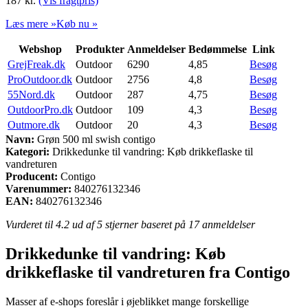
187
kr.
(Vis fragtpris)
Læs mere »
Køb nu »
Webshop
Produkter
Anmeldelser
Bedømmelse
Link
GrejFreak.dk
Outdoor
6290
4,85
Besøg
ProOutdoor.dk
Outdoor
2756
4,8
Besøg
55Nord.dk
Outdoor
287
4,75
Besøg
OutdoorPro.dk
Outdoor
109
4,3
Besøg
Outmore.dk
Outdoor
20
4,3
Besøg
Navn:
Grøn 500 ml swish contigo
Kategori:
Drikkedunke til vandring: Køb drikkeflaske til
vandreturen
Producent:
Contigo
Varenummer:
840276132346
EAN:
840276132346
Vurderet til
4.2
ud af 5 stjerner baseret på
17
anmeldelser
Drikkedunke til vandring: Køb
drikkeflaske til vandreturen fra Contigo
Masser af e-shops foreslår i øjeblikket mange forskellige