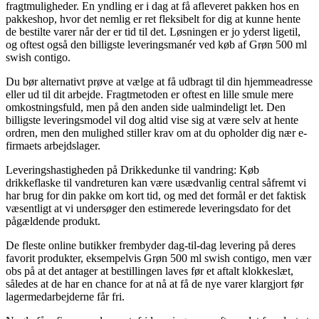
fragtmuligheder. En yndling er i dag at få afleveret pakken hos en
pakkeshop, hvor det nemlig er ret fleksibelt for dig at kunne hente
de bestilte varer når der er tid til det. Løsningen er jo yderst ligetil,
og oftest også den billigste leveringsmanér ved køb af Grøn 500 ml
swish contigo.
Du bør alternativt prøve at vælge at få udbragt til din hjemmeadresse
eller ud til dit arbejde. Fragtmetoden er oftest en lille smule mere
omkostningsfuld, men på den anden side ualmindeligt let. Den
billigste leveringsmodel vil dog altid vise sig at være selv at hente
ordren, men den mulighed stiller krav om at du opholder dig nær e-
firmaets arbejdslager.
Leveringshastigheden på Drikkedunke til vandring: Køb
drikkeflaske til vandreturen kan være usædvanlig central såfremt vi
har brug for din pakke om kort tid, og med det formål er det faktisk
væsentligt at vi undersøger den estimerede leveringsdato for det
pågældende produkt.
De fleste online butikker frembyder dag-til-dag levering på deres
favorit produkter, eksempelvis Grøn 500 ml swish contigo, men vær
obs på at det antager at bestillingen laves før et aftalt klokkeslæt,
således at de har en chance for at nå at få de nye varer klargjort før
lagermedarbejderne får fri.