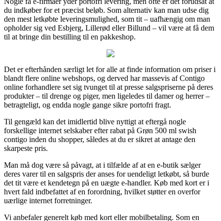
Nogle få e-firmaer yder portofri levering, men ofte er det forudsat at
du indkøber for et præcist beløb. Som alternativ kan man udse dig
den mest letkøbte leveringsmulighed, som tit – uafhængig om man
opholder sig ved Esbjerg, Lillerød eller Billund – vil være at få dem
til at bringe din bestilling til en pakkeshop.
Det er efterhånden særligt let for alle at finde information om priser i
blandt flere online webshops, og derved har massevis af Contigo
online forhandlere set sig tvunget til at presse salgspriserne på deres
produkter – til drenge og piger, men ligeledes til damer og herrer –
betragteligt, og endda nogle gange sikre portofri fragt.
Til gengæld kan det imidlertid blive nyttigt at eftergå nogle
forskellige internet selskaber efter rabat på Grøn 500 ml swish
contigo inden du shopper, således at du er sikret at antage den
skarpeste pris.
Man må dog være så påvagt, at i tilfælde af at en e-butik sælger
deres varer til en salgspris der anses for uendeligt letkøbt, så burde
det tit være et kendetegn på en uægte e-handler. Køb med kort er i
hvert fald indbefattet af en forordning, hvilket støtter en overfor
uærlige internet forretninger.
Vi anbefaler generelt køb med kort eller mobilbetaling. Som en