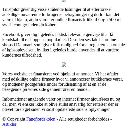
Trustpilot giver dig visse strålende løsninger til at efterforske
adskillige nuværende forbrugeres betragtninger og derfor kan det
være til hjælp, at du vurderer online firmaets kritik af Grøn 500 ml
swish contigo inden du køber.
Facebook giver dig ligeledes faktisk relevante genveje til at få
kendskab til e-shoppens popularitet. Desuden ses faktisk online
shops i Danmark som giver folk mulighed for at registrere en omtale
af købsoplevelsen, hvilket ligeledes burde anvendes til at vurdere
kundernes tilfredshed.
Vores website er finansieret ved hjælp af annoncer. Vi har aftaler
med adskillige online firmaer hvor vi annoncerer butikkernes varer,
og indtjener godtgørelse under forudsætning af at en af de
besøgende på vores side gennemfører en handel.
Informationer angående varer og internet firmaer ajourføres nu og
da, men vi ønsker ikke at blive stillet ansvarlig for rettelser der er
blevet foretaget siden vi sidst opdaterede sidens oplysninger.
© Copyright
Fanefjordskolen
- Alle rettigheder forbeholdes -
Artikler