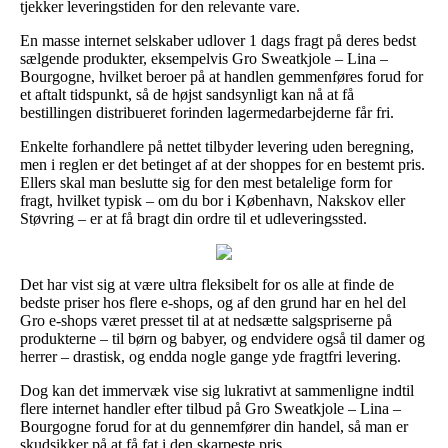
tjekker leveringstiden for den relevante vare.
En masse internet selskaber udlover 1 dags fragt på deres bedst
sælgende produkter, eksempelvis Gro Sweatkjole – Lina –
Bourgogne, hvilket beroer på at handlen gemmenføres forud for
et aftalt tidspunkt, så de højst sandsynligt kan nå at få
bestillingen distribueret forinden lagermedarbejderne får fri.
Enkelte forhandlere på nettet tilbyder levering uden beregning,
men i reglen er det betinget af at der shoppes for en bestemt pris.
Ellers skal man beslutte sig for den mest betalelige form for
fragt, hvilket typisk – om du bor i København, Nakskov eller
Støvring – er at få bragt din ordre til et udleveringssted.
Det har vist sig at være ultra fleksibelt for os alle at finde de
bedste priser hos flere e-shops, og af den grund har en hel del
Gro e-shops været presset til at at nedsætte salgspriserne på
produkterne – til børn og babyer, og endvidere også til damer og
herrer – drastisk, og endda nogle gange yde fragtfri levering.
Dog kan det immervæk vise sig lukrativt at sammenligne indtil
flere internet handler efter tilbud på Gro Sweatkjole – Lina –
Bourgogne forud for at du gennemfører din handel, så man er
skudsikker på at få fat i den skarpeste pris.