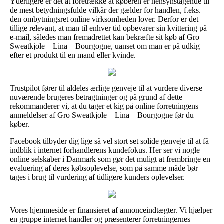
Yderligere er det at foretrække at køberen er hensynstagende til
de mest betydningsfulde vilkår der gælder for handlen, f.eks.
den ombytningsret online virksomheden lover. Derfor er det
tillige relevant, at man til enhver tid opbevarer sin kvittering på
e-mail, således man fremadrettet kan bekræfte sit køb af Gro
Sweatkjole – Lina – Bourgogne, uanset om man er på udkig
efter et produkt til en mand eller kvinde.
Trustpilot fører til aldeles ærlige genveje til at vurdere diverse
nuværende brugeres betragtninger og på grund af dette
rekommanderer vi, at du tager et kig på online forretningens
anmeldelser af Gro Sweatkjole – Lina – Bourgogne før du
køber.
Facebook tilbyder dig lige så vel stort set solide genveje til at få
indblik i internet forhandlerens kundefokus. Her ser vi nogle
online selskaber i Danmark som gør det muligt at frembringe en
evaluering af deres købsoplevelse, som på samme måde bør
tages i brug til vurdering af tidligere kunders oplevelser.
Vores hjemmeside er finansieret af annonceindtægter. Vi hjælper
en gruppe internet handler og præsenterer forretningernes