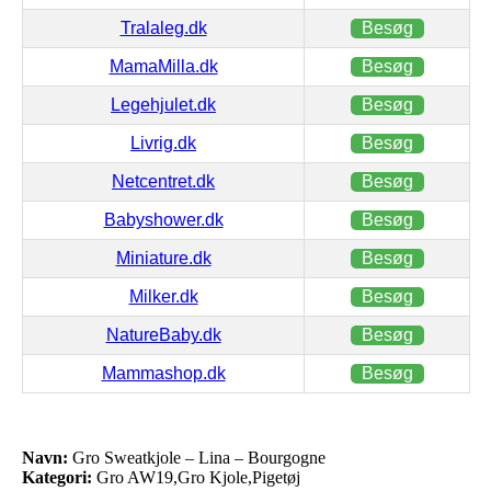
Tralaleg.dk
Besøg
MamaMilla.dk
Besøg
Legehjulet.dk
Besøg
Livrig.dk
Besøg
Netcentret.dk
Besøg
Babyshower.dk
Besøg
Miniature.dk
Besøg
Milker.dk
Besøg
NatureBaby.dk
Besøg
Mammashop.dk
Besøg
Navn:
Gro Sweatkjole – Lina – Bourgogne
Kategori:
Gro AW19,Gro Kjole,Pigetøj