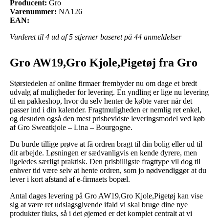
Producent:
Gro
Varenummer:
NA126
EAN:
Vurderet til
4
ud af 5 stjerner baseret på
44
anmeldelser
Gro AW19,Gro Kjole,Pigetøj fra Gro
Størstedelen af online firmaer frembyder nu om dage et bredt
udvalg af muligheder for levering. En yndling er lige nu levering
til en pakkeshop, hvor du selv henter de købte varer når det
passer ind i din kalender. Fragtmuligheden er nemlig ret enkel,
og desuden også den mest prisbevidste leveringsmodel ved køb
af Gro Sweatkjole – Lina – Bourgogne.
Du burde tillige prøve at få ordren bragt til din bolig eller ud til
dit arbejde. Løsningen er sædvanligvis en kende dyrere, men
ligeledes særligt praktisk. Den prisbilligste fragttype vil dog til
enhver tid være selv at hente ordren, som jo nødvendiggør at du
lever i kort afstand af e-firmaets bopæl.
Antal dages levering på Gro AW19,Gro Kjole,Pigetøj kan vise
sig at være ret udslagsgivende ifald vi skal bruge dine nye
produkter fluks, så i det øjemed er det komplet centralt at vi