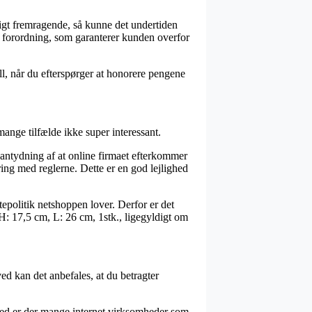
ligt fremragende, så kunne det undertiden
n forordning, som garanterer kunden overfor
ill, når du efterspørger at honorere pengene
ange tilfælde ikke super interessant.
n antydning af at online firmaet efterkommer
ing med reglerne. Dette er en god lejlighed
epolitik netshoppen lover. Derfor er det
H: 17,5 cm, L: 26 cm, 1stk., ligegyldigt om
ed kan det anbefales, at du betragter
lmed er der mange internet virksomheder som