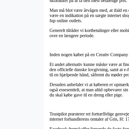
skråsikker på at få den mest betalelige pris.
Man må blot være årvågen med, at ifald en o
være en indikation på en uægte internet sh
fup online outlets.
Generelt tilråder vi kortbetalinger eller mo
over en længere periode.
Inden nogen køber på en Creativ Company but
Et andet alternativ kunne måske være at finde
den officielle danske lovgivning, samt at e
til en hjælpende hånd, såfremt du møder pro
Desuden anbefaler vi at køberen er opmærkso
også essesentielt, at man altid opbevarer s
du skal købe gave til en dreng eller pige.
Trustpilot præsterer ret fortræffelige genv
internet forhandlerens omtaler af Gris, H: 1
Facebook fremskaffer lignende de facto ford