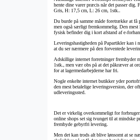
hente dine varer præcis når det passer dig.
Gris, H: 17,5 cm, L: 26 cm, 1stk..
Du burde på samme måde foretrække at få prod
men også særligt fremkommelig. Den mest le
fysisk befinder dig i kort afstand af e-forha
Leveringshastigheden på Papartikler kan i no
at du ser nærmere på den forventede leveri
Adskillige internet forretninger frembyder 
1stk., men vær obs på at det påkræver at orde
for at lagermedarbejderne har fri.
Nogle enkelte internet butikker yder portof
den mest betalelige leveringsversion, der ofte
udleveringssted.
Det er virkelig overkommeligt for forbruger
online shops set sig tvunget til at mindske 
frembyde gebyrfri levering.
Men det kan trods alt blive lønsomt at se nær