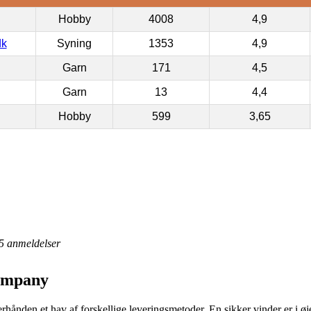
Hobby
4008
4,9
dk
Syning
1353
4,9
Garn
171
4,5
Garn
13
4,4
Hobby
599
3,65
5
anmeldelser
Company
rhånden et hav af forskellige leveringsmetoder. En sikker vinder er i ø