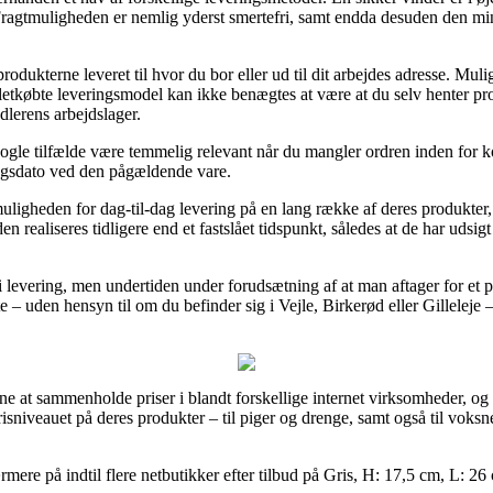
 Fragtmuligheden er nemlig yderst smertefri, samt endda desuden den min
ukterne leveret til hvor du bor eller ud til dit arbejdes adresse. Mulig
tkøbte leveringsmodel kan ikke benægtes at være at du selv henter prod
ndlerens arbejdslager.
gle tilfælde være temmelig relevant når du mangler ordren inden for kor
ngsdato ved den pågældende vare.
muligheden for dag-til-dag levering på en lang række af deres produkter
n realiseres tidligere end et fastslået tidspunkt, således at de har udsigt
ri levering, men undertiden under forudsætning af at man aftager for e
 – uden hensyn til om du befinder sig i Vejle, Birkerød eller Gilleleje – 
ne at sammenholde priser i blandt forskellige internet virksomheder, og
prisniveauet på deres produkter – til piger og drenge, samt også til voks
mere på indtil flere netbutikker efter tilbud på Gris, H: 17,5 cm, L: 26 c