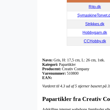
Rito.dk
SymaskineTorvet.
Strikkes.dk
Hobbygarn.dk
CCHobby.dk
Navn:
Gris, H: 17,5 cm, L: 26 cm, 1stk.
Kategori:
Papartikler
Producent:
Creativ Company
Varenummer:
510800
EAN:
Vurderet til
4.3
ud af 5 stjerner baseret på
3
Papartikler fra Creativ 
Adskillige internet webshops frembyder efte