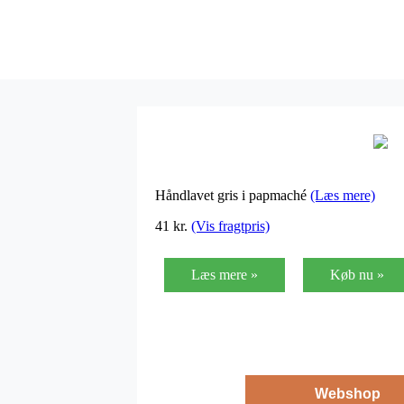
Håndlavet gris i papmaché
(Læs mere)
41
kr.
(Vis fragtpris)
Læs mere »
Køb nu »
Webshop