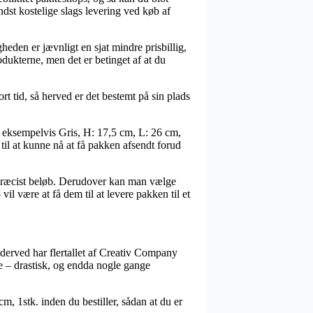
dst kostelige slags levering ved køb af
heden er jævnligt en sjat mindre prisbillig,
ukterne, men det er betinget af at du
t tid, så herved er det bestemt på sin plads
, eksempelvis Gris, H: 17,5 cm, L: 26 cm,
 til at kunne nå at få pakken afsendt forud
t præcist beløb. Derudover kan man vælge
vil være at få dem til at levere pakken til et
 derved har flertallet af Creativ Company
ne – drastisk, og endda nogle gange
m, 1stk. inden du bestiller, sådan at du er