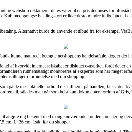
nline webshop reklamerer deres varer til en pris der anses for uforståe
op. Køb med gængse betalingskort er ikke desto mindre indbefattet af e
bilbetaling. Alternativt burde du anvende et tilbud fra for eksempel ViaB
ik kunne man reelt betragte netshoppens handelsaftale, dog er det i m
 ud af hvorvidt internet selskabet er tilsluttet e-mærket, fordi det er e
-forhandleren rutinemæssigt monitoreres af eksperter som har meget erfar
blemstillinger i forbindelse med din shopping.
m på de mest aktuelle forhold der influerer på handlen, f.eks. den bytt
in ordremail, således man når som helst kan dokumentere ordren af Gris, 
eje til at gøre dig bekendt med mange nuværende kunders omtaler og derv
7,5 cm, L: 26 cm, 1stk. før du shopper.
elagtige genveje til at få indblik i webbutikkens kundetilfredshed. Ti