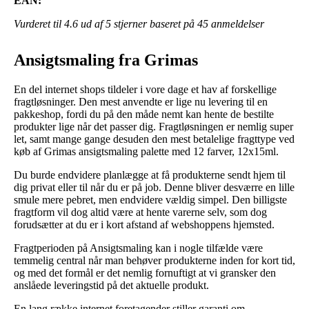
EAN:
Vurderet til
4.6
ud af 5 stjerner baseret på
45
anmeldelser
Ansigtsmaling fra Grimas
En del internet shops tildeler i vore dage et hav af forskellige
fragtløsninger. Den mest anvendte er lige nu levering til en
pakkeshop, fordi du på den måde nemt kan hente de bestilte
produkter lige når det passer dig. Fragtløsningen er nemlig super
let, samt mange gange desuden den mest betalelige fragttype ved
køb af Grimas ansigtsmaling palette med 12 farver, 12x15ml.
Du burde endvidere planlægge at få produkterne sendt hjem til
dig privat eller til når du er på job. Denne bliver desværre en lille
smule mere pebret, men endvidere vældig simpel. Den billigste
fragtform vil dog altid være at hente varerne selv, som dog
forudsætter at du er i kort afstand af webshoppens hjemsted.
Fragtperioden på Ansigtsmaling kan i nogle tilfælde være
temmelig central når man behøver produkterne inden for kort tid,
og med det formål er det nemlig fornuftigt at vi gransker den
anslåede leveringstid på det aktuelle produkt.
En lang række internet foretagender stiller garanti om