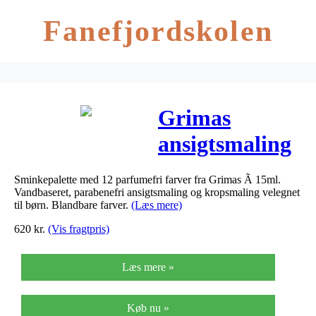
Fanefjordskolen
Grimas
ansigtsmaling
palette med 12
Sminkepalette med 12 parfumefri farver fra Grimas Ã 15ml.
farver,
Vandbaseret, parabenefri ansigtsmaling og kropsmaling velegnet
til børn. Blandbare farver.
(Læs mere)
12x15ml
620
kr.
(Vis fragtpris)
Læs mere »
Køb nu »