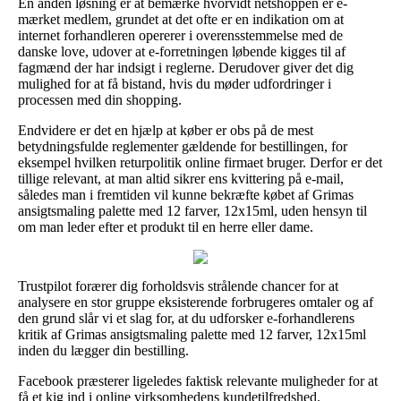
En anden løsning er at bemærke hvorvidt netshoppen er e-
mærket medlem, grundet at det ofte er en indikation om at
internet forhandleren opererer i overensstemmelse med de
danske love, udover at e-forretningen løbende kigges til af
fagmænd der har indsigt i reglerne. Derudover giver det dig
mulighed for at få bistand, hvis du møder udfordringer i
processen med din shopping.
Endvidere er det en hjælp at køber er obs på de mest
betydningsfulde reglementer gældende for bestillingen, for
eksempel hvilken returpolitik online firmaet bruger. Derfor er det
tillige relevant, at man altid sikrer ens kvittering på e-mail,
således man i fremtiden vil kunne bekræfte købet af Grimas
ansigtsmaling palette med 12 farver, 12x15ml, uden hensyn til
om man leder efter et produkt til en herre eller dame.
Trustpilot forærer dig forholdsvis strålende chancer for at
analysere en stor gruppe eksisterende forbrugeres omtaler og af
den grund slår vi et slag for, at du udforsker e-forhandlerens
kritik af Grimas ansigtsmaling palette med 12 farver, 12x15ml
inden du lægger din bestilling.
Facebook præsterer ligeledes faktisk relevante muligheder for at
få et kig ind i online virksomhedens kundetilfredshed.