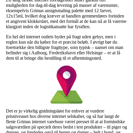
muligheden for dag-til-dag levering på masser af varenumre,
eksempelvis Grimas ansigtsmaling palette med 12 farver,
12x15ml, hvilket dog kræver at handlen gemmenføres forinden
et angivent klokkeslæt, med det formål at de kan nå at få varerne
klargjort inden de logistikansatte har fyraften.
En hel del internet outlets byder på fragt uden gebyr, men i
reglen kun når du køber for et præcist beløb. I øvrigt bør du
foretrække den billigste fragttype, som typisk – uanset om man
befinder sig i Aalborg, Frederikshavn eller Helsinge – er at få
dem til at bringe din bestilling til et afhentningssted.
Det er jo virkelig gnidningsløst for enhver at vurdere
prisniveauet hos diverse internet selskaber, og så har langt de
fleste Grimas internet varehuse været presset til at at formindske
salgsværdien på specielt deres bedst i test produkter – til piger og
drenge, og ligeledes også til herrer og damer – helt i bund, og