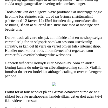
endda nogle gange sikre levering uden omkostninger.
Trods dette kan det alligevel være profitabelt at undersøge nogle
få online forretninger efter tilbud på Grimas ansigtsmaling
palette med 12 farver, 12x15ml forinden du gennemfører din
bestilling, sådan at du er på den sikre side med at modtage den
bedste pris.
Du bør trods alt være obs på, at i tilfælde af at en netshop sælger
varer til salg for en salgspris som kan ses som usædvanlig
attraktiv, så kan det tit være en varsel om en falsk internet shop.
Handler med kort er trods alt omfavnet af et regelsæt, som
værner folk overfor bedrageriske webshops.
Generelt tilråder vi kortkøb eller MobilePay. Som en anden
løsning kunne du udnytte en afbetalingsordning som fx ViaBill,
forudsat du ser en fordel i at afdrage betalingen over en længere
periode.
Forud for at folk handler på en Grimas e-handler burde de helt
sikkert betragte netshoppens handelsvilkår, det er dog uden tvivl
ikke videre interessant.