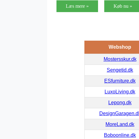
Læs mere »
Køb nu »
Webshop
Mostersskur.dk
Sengetid.dk
ESfurniture.dk
LuxoLiving.dk
Lepong.dk
DesignGaragen.d
MoreLand.dk
Boboonline.dk