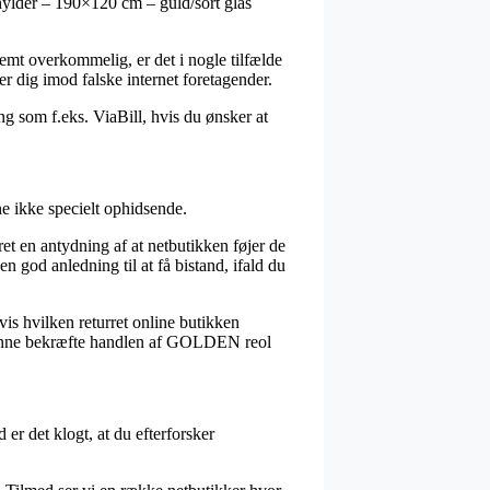
hylder – 190×120 cm – guld/sort glas
tremt overkommelig, er det i nogle tilfælde
r dig imod falske internet foretagender.
ng som f.eks. ViaBill, hvis du ønsker at
e ikke specielt ophidsende.
et en antydning af at netbutikken føjer de
n god anledning til at få bistand, ifald du
is hvilken returret online butikken
l kunne bekræfte handlen af GOLDEN reol
er det klogt, at du efterforsker