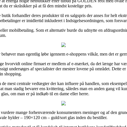
e at eftergå nogle netbutikker efter tilbud på GOLDEN reol med ovale 
 du er skråsikker på at få den mindst kostelige pris.
 butik forhandler deres produkter til en salgspris der anses for helt eks
betalinger er imidlertid inkluderet i Indsigelsesordningen, som forsvare
t eller mobilbetaling. Som et alternativ burde du udnytte en afdragsordni
rum.
r behøver man egentlig løbe igennem e-shoppens vilkår, men det er gern
ge hvorvidt online firmaet er medlem af e-mærket, da det længe har vær
sigt undersøges af specialister der mestrer lovene på området. Dette er e
in shopping.
de mest centrale vedtægter der kan influere på handlen, som eksempelv
lt, at man stadig bevarer ens kvittering, således man en anden gang vi
glas, om man er på indkøb til en dame eller herre.
r at vurdere mange forhenværende konsumenters meninger og af den grund 
e hylder – 190×120 cm – guld/sort glas inden du bestiller.