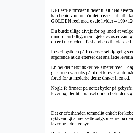
De fleste e-firmaer tildeler til alt held alv
kan hente varerne når det passer ind i din k
GOLDEN reol med ovale hylder – 190×120 
Du burde tillige afveje for og imod at vælge 
mindre prisbillig, men ligeledes usædvanlig
du er i nærheden af e-handlens tilholdssted.
Leveringstiden på Reoler er selvfølgelig sær
afgørende at du efterser det anslåede leveri
En hel del netbutikker reklamerer med 1 d
glas, men vær obs på at det kræver at du når a
forud for at medarbejderne drager hjemad.
Nogle få firmaer på nettet byder på gebyrfri 
levering, der tit – uanset om du befinder sig
Det er efterhånden temmelig enkelt for købere
nødvendigt at nedsætte salgspriserne på dere
levering uden gebyr.