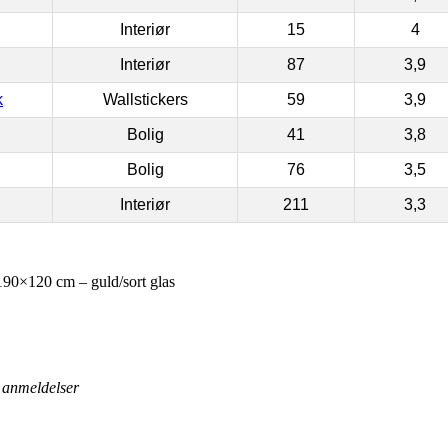
Interiør
15
4
Interiør
87
3,9
k
Wallstickers
59
3,9
Bolig
41
3,8
Bolig
76
3,5
Interiør
211
3,3
0×120 cm – guld/sort glas
anmeldelser