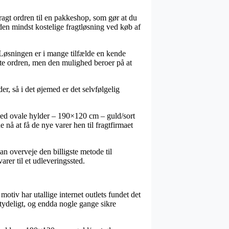
 bragt ordren til en pakkeshop, som gør at du
 den mindst kostelige fragtløsning ved køb af
e. Løsningen er i mange tilfælde en kende
nte ordren, men den mulighed beroer på at
r, så i det øjemed er det selvfølgelig
ed ovale hylder – 190×120 cm – guld/sort
e nå at få de nye varer hen til fragtfirmaet
an overveje den billigste metode til
arer til et udleveringssted.
motiv har utallige internet outlets fundet det
etydeligt, og endda nogle gange sikre