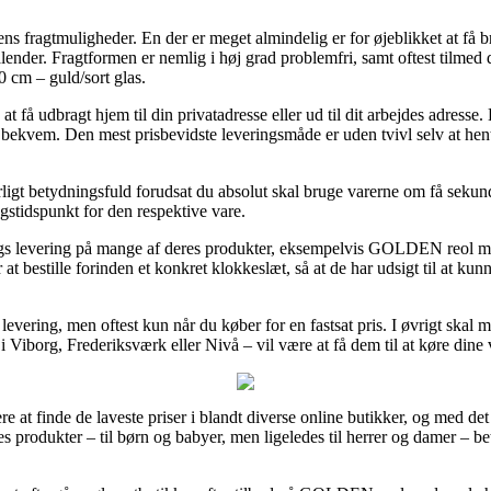
erdens fragtmuligheder. En der er meget almindelig er for øjeblikket at få
alender. Fragtformen er nemlig i høj grad problemfri, samt oftest tilmed
cm – guld/sort glas.
at få udbragt hjem til din privatadresse eller ud til dit arbejdes adress
 bekvem. Den mest prisbevidste leveringsmåde er uden tvivl selv at he
ligt betydningsfuld forudsat du absolut skal bruge varerne om få sekunde
ngstidspunkt for den respektive vare.
ags levering på mange af deres produkter, eksempelvis GOLDEN reol m
t bestille forinden et konkret klokkeslæt, så at de har udsigt til at kunn
levering, men oftest kun når du køber for en fastsat pris. I øvrigt skal m
 i Viborg, Frederiksværk eller Nivå – vil være at få dem til at køre dine v
 at finde de laveste priser i blandt diverse online butikker, og med det 
s produkter – til børn og babyer, men ligeledes til herrer og damer – b