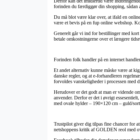
Derfor kan det imidlertid være indbringend
forinden du færdiggør din shopping, sådan at
Du må blot være klar over, at ifald en online
være et bevis på en fup online webshop. Kort
Generelt går vi ind for bestillinger med kor
betale omkostningerne over et længere tids
Forinden folk handler på en internet handle
Et andet alternativ kunne måske være at kig
danske regler, og at e-forhandleren regelmæs
forvoldes vanskeligheder i processen med d
Herudover er det godt at man er vidende om 
anvender. Derfor er det i øvrigt essesentie
med ovale hylder – 190×120 cm – guld/sort 
Trustpilot giver dig tilpas fine chancer fo
netshoppens kritik af GOLDEN reol med oval