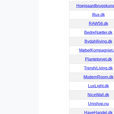
Hoejgaardbrugskuns
Illux.dk
RAW58.dk
BedreNætter.dk
Bydahlliving.dk
MøbelKompagniet.
Plantetorvet.dk
TrendyLiving.dk
ModernRoom.dk
LuxLight.dk
NiceWall.dk
Unishop.nu
HaveHandel.dk