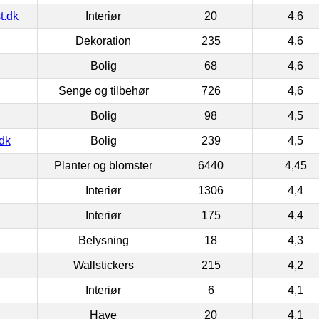
t.dk
Interiør
20
4,6
Dekoration
235
4,6
Bolig
68
4,6
Senge og tilbehør
726
4,6
Bolig
98
4,5
dk
Bolig
239
4,5
Planter og blomster
6440
4,45
Interiør
1306
4,4
Interiør
175
4,4
Belysning
18
4,3
Wallstickers
215
4,2
Interiør
6
4,1
Have
20
4,1