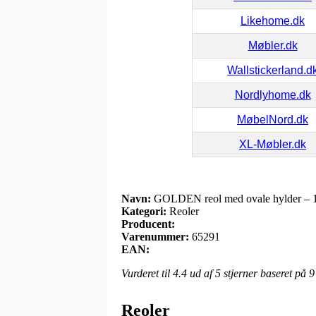
Likehome.dk
Møbler.dk
Wallstickerland.d
Nordlyhome.dk
MøbelNord.dk
XL-Møbler.dk
Navn:
GOLDEN reol med ovale hylder – 19
Kategori:
Reoler
Producent:
Varenummer:
65291
EAN:
Vurderet til
4.4
ud af 5 stjerner baseret på
9
Reoler