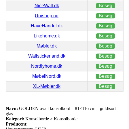
NiceWall.dk
Besøg
Unishop.nu
Besøg
HaveHandel.dk
Besøg
Likehome.dk
Besøg
Møbler.dk
Besøg
Wallstickerland.dk
Besøg
Nordlyhome.dk
Besøg
MøbelNord.dk
Besøg
XL-Møbler.dk
Besøg
Navn:
GOLDEN ovalt konsolbord – 81×116 cm – guld/sort
glas
Kategori:
Konsolborde > Konsolborde
Producent: