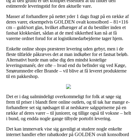
og af den grund er det komplet essentielt at du finder den
estimerede leveringstid for den aktuelle vare.
Masser af forhandlere på nettet yder 1 dags fragt på en række af
deres varer, eksempelvis GOLDEN ovalt konsolbord – 81×116
cm – guld/sort glas, hvilket afhænger af at du bestiller inden et
fastsat klokkeslæt, sådan at de med sikkerhed kan nå at få
varerne ordnet forud for at logistikmedarbejderne tager hjem.
Enkelte online shops præsterer levering uden gebyr, men i de
fleste tilfælde påkræves det at man indkøber for et fastsat beløb.
Alternativt burde man udse dig den mindst kostelige
leveringsmanér, der ofte – hvad end du befinder sig ved Køge,
Smørumnedre eller Brande – vil blive at få leveret produkterne
til en pakkeshop.
Det er i dag ualmindeligt overkommeligt for folk at søge sig
frem til priser i blandt flere online outlets, og til tak har mange e-
forhandlere set sig nødsaget til at nedskære salgspriserne på en
række af deres varer – til juniorer, og tillige også til voksne – helt
i bund, og endda nogle gange tilbyde portofri levering.
Det kan immervæk vise sig gavnligt at studere nogle enkelte
internet handler efter rabatkoder på GOLDEN ovalt konsolbord