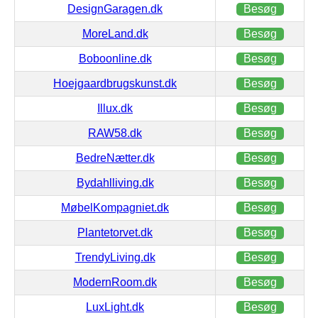
DesignGaragen.dk
Besøg
MoreLand.dk
Besøg
Boboonline.dk
Besøg
Hoejgaardbrugskunst.dk
Besøg
Illux.dk
Besøg
RAW58.dk
Besøg
BedreNætter.dk
Besøg
Bydahlliving.dk
Besøg
MøbelKompagniet.dk
Besøg
Plantetorvet.dk
Besøg
TrendyLiving.dk
Besøg
ModernRoom.dk
Besøg
LuxLight.dk
Besøg