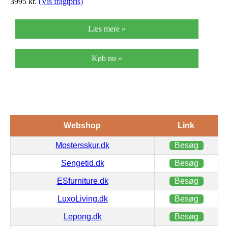
3995
kr.
(Vis fragtpris)
Læs mere »
Køb nu »
Webshop
Link
Mostersskur.dk
Besøg
Sengetid.dk
Besøg
ESfurniture.dk
Besøg
LuxoLiving.dk
Besøg
Lepong.dk
Besøg