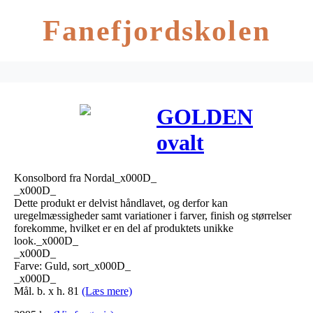
Fanefjordskolen
GOLDEN
ovalt
konsolbord –
Konsolbord fra Nordal_x000D_
81×116 cm –
_x000D_
Dette produkt er delvist håndlavet, og derfor kan
guld/sort glas
uregelmæssigheder samt variationer i farver, finish og størrelser
forekomme, hvilket er en del af produktets unikke
look._x000D_
_x000D_
Farve: Guld, sort_x000D_
_x000D_
Mål. b. x h. 81
(Læs mere)