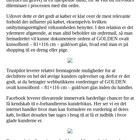
dilemmaer i processen med din ordre.
Udover dette er det godt at køber er klar over de mest relevante
forhold der influerer på købet, eksempelvis hvilken
ombytningsrettighed virksomheden benytter. I den relation er det
ydermere afgørende, at man altid beholder sin ordremail, så man
fremadrettet vil kunne dokumentere ordren af GOLDEN ovalt
konsolbord – 81×116 cm – guld/sort glas, hvad end man er på
shopping til en dreng eller pige.
Trustpilot leverer relativt fremragende muligheder for at
dechifrere en hel del øvrige kunders oplevelser og derfor er det
godt, at du betragter webbutikkens vurderinger af GOLDEN
ovalt konsolbord – 81×116 cm – guld/sort glas inden du handler.
Facebook leverer tilsvarende immervæk hæderlige chancer for at
få kendskab til e-forhandlerens kundefokus. Her ser vi en del
internet handler hvor man kan formulere en vurdering af deres
køb, hvilket desuden bør tages i brug til at få et indblik i hvor
glade kunderne er.