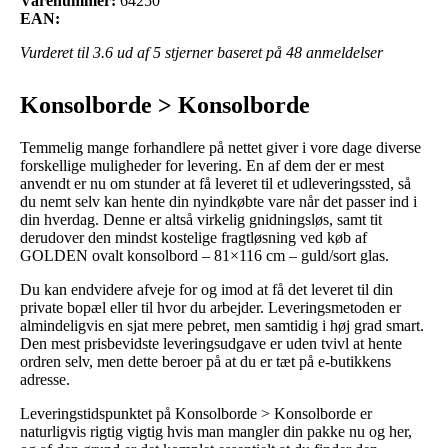
Varenummer:
64250
EAN:
Vurderet til
3.6
ud af 5 stjerner baseret på
48
anmeldelser
Konsolborde > Konsolborde
Temmelig mange forhandlere på nettet giver i vore dage diverse
forskellige muligheder for levering. En af dem der er mest
anvendt er nu om stunder at få leveret til et udleveringssted, så
du nemt selv kan hente din nyindkøbte vare når det passer ind i
din hverdag. Denne er altså virkelig gnidningsløs, samt tit
derudover den mindst kostelige fragtløsning ved køb af
GOLDEN ovalt konsolbord – 81×116 cm – guld/sort glas.
Du kan endvidere afveje for og imod at få det leveret til din
private bopæl eller til hvor du arbejder. Leveringsmetoden er
almindeligvis en sjat mere pebret, men samtidig i høj grad smart.
Den mest prisbevidste leveringsudgave er uden tvivl at hente
ordren selv, men dette beroer på at du er tæt på e-butikkens
adresse.
Leveringstidspunktet på Konsolborde > Konsolborde er
naturligvis rigtig vigtig hvis man mangler din pakke nu og her,