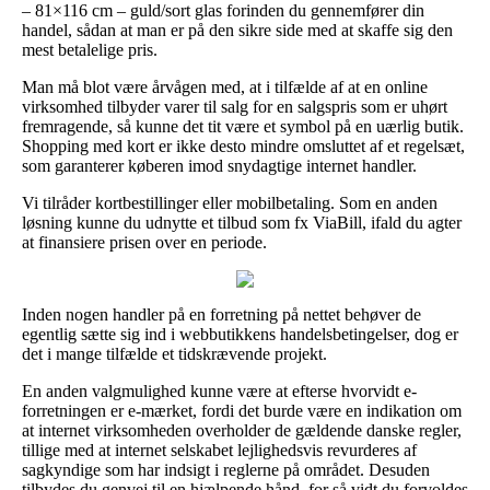
– 81×116 cm – guld/sort glas forinden du gennemfører din
handel, sådan at man er på den sikre side med at skaffe sig den
mest betalelige pris.
Man må blot være årvågen med, at i tilfælde af at en online
virksomhed tilbyder varer til salg for en salgspris som er uhørt
fremragende, så kunne det tit være et symbol på en uærlig butik.
Shopping med kort er ikke desto mindre omsluttet af et regelsæt,
som garanterer køberen imod snydagtige internet handler.
Vi tilråder kortbestillinger eller mobilbetaling. Som en anden
løsning kunne du udnytte et tilbud som fx ViaBill, ifald du agter
at finansiere prisen over en periode.
Inden nogen handler på en forretning på nettet behøver de
egentlig sætte sig ind i webbutikkens handelsbetingelser, dog er
det i mange tilfælde et tidskrævende projekt.
En anden valgmulighed kunne være at efterse hvorvidt e-
forretningen er e-mærket, fordi det burde være en indikation om
at internet virksomheden overholder de gældende danske regler,
tillige med at internet selskabet lejlighedsvis revurderes af
sagkyndige som har indsigt i reglerne på området. Desuden
tilbydes du genvej til en hjælpende hånd, for så vidt du forvoldes