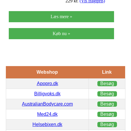
229
kr.
(Vis fragtpris)
Læs mere »
Køb nu »
Webshop
Link
Apopro.dk
Besøg
Billigvoks.dk
Besøg
AustralianBodycare.com
Besøg
Med24.dk
Besøg
Helsebixen.dk
Besøg