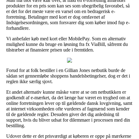
Man må blot være klar over, at ifald en e-forretning afhænder
produkter for en pris som kan ses som ubegribelig favorabel, så
er det for det meste være en varsel om en bedragerisk e-
forretning. Betalinger med kort er dog omfavnet af
Indsigelsesordningen, som forsvarer dig som køber imod fup e-
forhandlere.
Vi anbefaler køb med kort eller MobilePay. Som en alternativ
mulighed kunne du bruge en løsning fra fx ViaBill, såfremt du
tilstræber at finansiere prisen ude i fremtiden.
Forud for at folk bestiller i en Gillian Jones netbutik burde de
sådan set gennemløbe shoppens handelsbetingelser, dog er det i
reglen ikke særlig sjovt.
Et andet alternativ kunne måske være at se om netbutikken er
godkendt af e-mærket, da det længe har været en tryghed om at
online forretningen lever op til gældende dansk lovgivning, samt
at internet virksomheden ofte vurderes af fagmænd som kender
til de gældende regler. Desuden giver det dig anledning til
support, hvis du bliver udsat for dilemmaer i processen med din
bestilling.
Udover dette er det prisværdigt at køberen er oppe på mærkerne