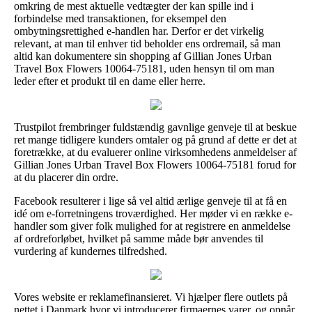
omkring de mest aktuelle vedtægter der kan spille ind i
forbindelse med transaktionen, for eksempel den
ombytningsrettighed e-handlen har. Derfor er det virkelig
relevant, at man til enhver tid beholder ens ordremail, så man
altid kan dokumentere sin shopping af Gillian Jones Urban
Travel Box Flowers 10064-75181, uden hensyn til om man
leder efter et produkt til en dame eller herre.
Trustpilot frembringer fuldstændig gavnlige genveje til at beskue
ret mange tidligere kunders omtaler og på grund af dette er det at
foretrække, at du evaluerer online virksomhedens anmeldelser af
Gillian Jones Urban Travel Box Flowers 10064-75181 forud for
at du placerer din ordre.
Facebook resulterer i lige så vel altid ærlige genveje til at få en
idé om e-forretningens troværdighed. Her møder vi en række e-
handler som giver folk mulighed for at registrere en anmeldelse
af ordreforløbet, hvilket på samme måde bør anvendes til
vurdering af kundernes tilfredshed.
Vores website er reklamefinansieret. Vi hjælper flere outlets på
nettet i Danmark hvor vi introducerer firmaernes varer, og opnår