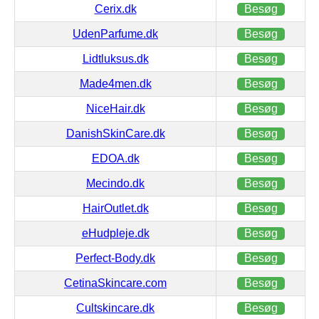
Cerix.dk
Besøg
UdenParfume.dk
Besøg
Lidtluksus.dk
Besøg
Made4men.dk
Besøg
NiceHair.dk
Besøg
DanishSkinCare.dk
Besøg
EDOA.dk
Besøg
Mecindo.dk
Besøg
HairOutlet.dk
Besøg
eHudpleje.dk
Besøg
Perfect-Body.dk
Besøg
CetinaSkincare.com
Besøg
Cultskincare.dk
Besøg