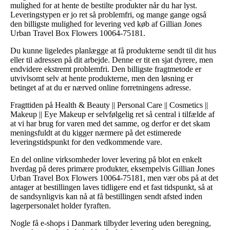
mulighed for at hente de bestilte produkter når du har lyst.
Leveringstypen er jo ret så problemfri, og mange gange også
den billigste mulighed for levering ved køb af Gillian Jones
Urban Travel Box Flowers 10064-75181.
Du kunne ligeledes planlægge at få produkterne sendt til dit hus
eller til adressen på dit arbejde. Denne er tit en sjat dyrere, men
endvidere ekstremt problemfri. Den billigste fragtmetode er
utvivlsomt selv at hente produkterne, men den løsning er
betinget af at du er nærved online forretningens adresse.
Fragttiden på Health & Beauty || Personal Care || Cosmetics ||
Makeup || Eye Makeup er selvfølgelig ret så central i tilfælde af
at vi har brug for varen med det samme, og derfor er det skam
meningsfuldt at du kigger nærmere på det estimerede
leveringstidspunkt for den vedkommende vare.
En del online virksomheder lover levering på blot en enkelt
hverdag på deres primære produkter, eksempelvis Gillian Jones
Urban Travel Box Flowers 10064-75181, men vær obs på at det
antager at bestillingen laves tidligere end et fast tidspunkt, så at
de sandsynligvis kan nå at få bestillingen sendt afsted inden
lagerpersonalet holder fyraften.
Nogle få e-shops i Danmark tilbyder levering uden beregning,