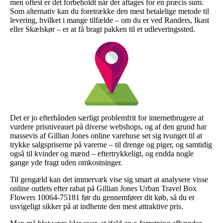
men oftest er det forbeholdt når der aftages for en præcis sum.
Som alternativ kan du foretrække den mest betalelige metode til
levering, hvilket i mange tilfælde – om du er ved Randers, Ikast
eller Skælskør – er at få bragt pakken til et udleveringssted.
Det er jo efterhånden særligt problemfrit for internetbrugere at
vurdere prisniveauet på diverse webshops, og af den grund har
massevis af Gillian Jones online varehuse set sig tvunget til at
trykke salgspriserne på varerne – til drenge og piger, og samtidig
også til kvinder og mænd – eftertrykkeligt, og endda nogle
gange yde fragt uden omkostninger.
Til gengæld kan det immervæk vise sig smart at analysere visse
online outlets efter rabat på Gillian Jones Urban Travel Box
Flowers 10064-75181 før du gennemfører dit køb, så du er
usvigeligt sikker på at indhente den mest attraktive pris.