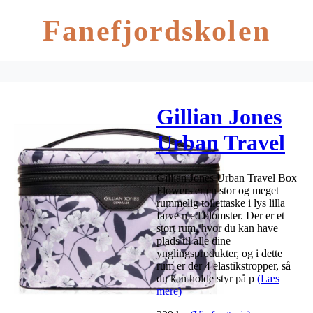
Fanefjordskolen
Gillian Jones
Urban Travel
Box Flowers
Gillian Jones Urban Travel Box
10064-75181
Flowers er en stor og meget
rummelig toilettaske i lys lilla
farve med blomster. Der er et
stort rum, hvor du kan have
plads til alle dine
ynglingsprodukter, og i dette
rum er der 4 elastikstropper, så
du kan holde styr på p
(Læs
mere)