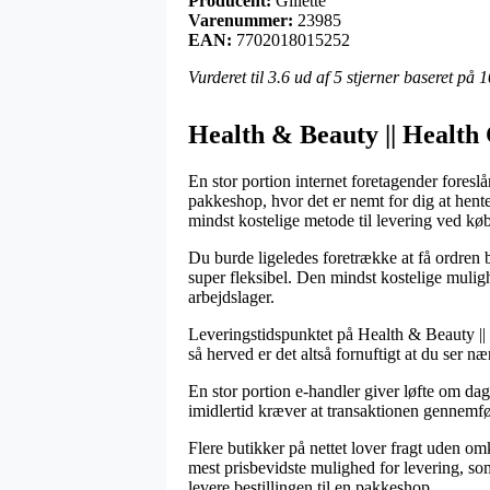
Producent:
Gillette
Varenummer:
23985
EAN:
7702018015252
Vurderet til
3.6
ud af 5 stjerner baseret på
1
Health & Beauty || Health 
En stor portion internet foretagender foreslå
pakkeshop, hvor det er nemt for dig at hent
mindst kostelige metode til levering ved kø
Du burde ligeledes foretrække at få ordren b
super fleksibel. Den mindst kostelige mulig
arbejdslager.
Leveringstidspunktet på Health & Beauty || 
så herved er det altså fornuftigt at du ser n
En stor portion e-handler giver løfte om dag
imidlertid kræver at transaktionen gennemfør
Flere butikker på nettet lover fragt uden om
mest prisbevidste mulighed for levering, som
levere bestillingen til en pakkeshop.