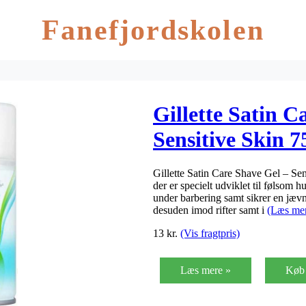
Fanefjordskolen
Gillette Satin C
Sensitive Skin 7
Gillette Satin Care Shave Gel – Sens
der er specielt udviklet til følsom 
under barbering samt sikrer en jæv
desuden imod rifter samt i
(Læs me
13
kr.
(Vis fragtpris)
Læs mere »
Køb 