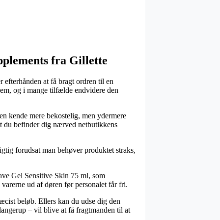
pplements fra Gillette
 efterhånden at få bragt ordren til en
kvem, og i mange tilfælde endvidere den
den en kende mere bekostelig, men ydermere
at du befinder dig nærved netbutikkens
igtig forudsat man behøver produktet straks,
Shave Gel Sensitive Skin 75 ml, som
varerne ud af døren før personalet får fri.
ræcist beløb. Ellers kan du udse dig den
ngerup – vil blive at få fragtmanden til at