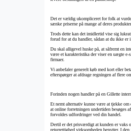
Det er vældig ukompliceret for folk at vurdere
sænke priserne på mange af deres produkter 
Trods dette kan det imidlertid vise sig lukr
forud for at du handler, sådan at du ikke er i 
Du skal alligevel huske på, at såfremt en int
være et karakteristika der viser en uægte e-
firmaer.
Vi anbefaler generelt køb med kort eller be
efterspørger at afdrage regningen af flere 
Forinden nogen handler på en Gillette inter
Et nemt alternativ kunne være at tjekke om e-
at online forretningen undertiden besøges a
forvoldes udfordringer ved din handel.
Dertil er det prisværdigt at kunden er vaks 
returrettighed virksomheden benytter. I den r