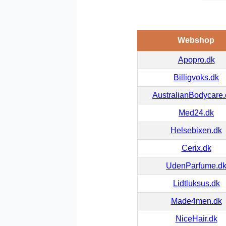
Webshop
Apopro.dk
Billigvoks.dk
AustralianBodycare
Med24.dk
Helsebixen.dk
Cerix.dk
UdenParfume.d
Lidtluksus.dk
Made4men.dk
NiceHair.dk