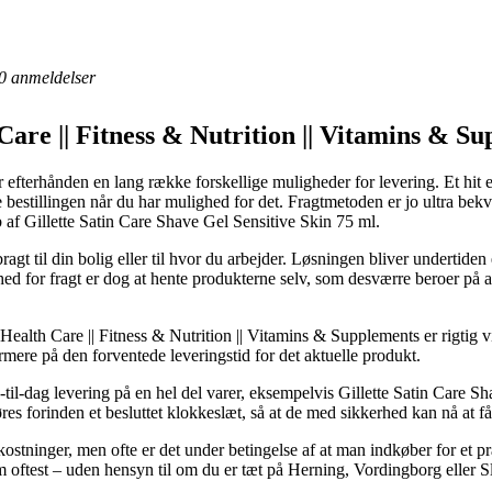
0
anmeldelser
Care || Fitness & Nutrition || Vitamins & Su
r efterhånden en lang række forskellige muligheder for levering. Et hit er
e bestillingen når du har mulighed for det. Fragtmetoden er jo ultra be
b af Gillette Satin Care Shave Gel Sensitive Skin 75 ml.
ragt til din bolig eller til hvor du arbejder. Løsningen bliver underti
hed for fragt er dog at hente produkterne selv, som desværre beroer på 
Health Care || Fitness & Nutrition || Vitamins & Supplements er rigtig v
ærmere på den forventede leveringstid for det aktuelle produkt.
-til-dag levering på en hel del varer, eksempelvis Gillette Satin Care 
es forinden et besluttet klokkeslæt, så at de med sikkerhed kan nå at få 
kostninger, men ofte er det under betingelse af at man indkøber for et p
 oftest – uden hensyn til om du er tæt på Herning, Vordingborg eller Sla