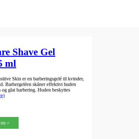
are Shave Gel
5 ml
itive Skin er en barberingsgelé til kvinder,
hud. Barbergeléen skåner effektivt huden
n og glat barbering. Huden beskyttes
re)
nu »