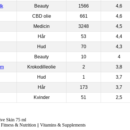
dk
Beauty
1566
4,6
CBD olie
661
4,6
Medicin
3248
4,5
Hår
53
4,4
Hud
70
4,3
Beauty
10
4
om
Krokodilleolie
2
3,8
Hud
1
3,7
Hår
173
3,7
Kvinder
51
2,5
ive Skin 75 ml
 Fitness & Nutrition || Vitamins & Supplements