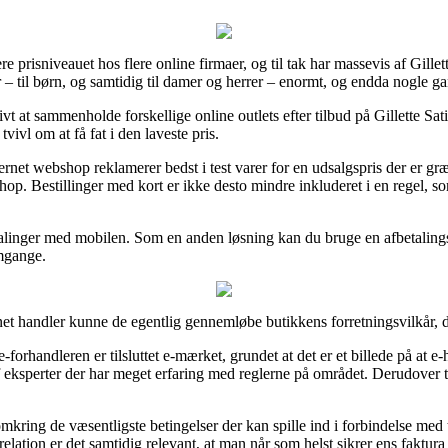
 prisniveauet hos flere online firmaer, og til tak har massevis af Gillette
– til børn, og samtidig til damer og herrer – enormt, og endda nogle ga
ativt at sammenholde forskellige online outlets efter tilbud på Gillette 
tvivl om at få fat i den laveste pris.
ernet webshop reklamerer bedst i test varer for en udsalgspris der er græ
shop. Bestillinger med kort er ikke desto mindre inkluderet i en regel, 
talinger med mobilen. Som en anden løsning kan du bruge en afbetalings
omgange.
net handler kunne de egentlig gennemløbe butikkens forretningsvilkår, 
forhandleren er tilsluttet e-mærket, grundet at det er et billede på at e-
f eksperter der har meget erfaring med reglerne på området. Derudover ti
omkring de væsentligste betingelser der kan spille ind i forbindelse me
elation er det samtidig relevant, at man når som helst sikrer ens faktura