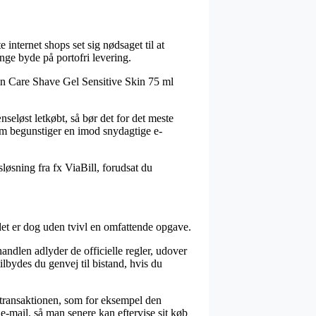
 internet shops set sig nødsaget til at
nge byde på portofri levering.
Satin Care Shave Gel Sensitive Skin 75 ml
nseløst letkøbt, så bør det for det meste
som begunstiger en imod snydagtige e-
løsning fra fx ViaBill, forudsat du
det er dog uden tvivl en omfattende opgave.
handlen adlyder de officielle regler, udover
lbydes du genvej til bistand, hvis du
d transaktionen, som for eksempel den
 e-mail, så man senere kan eftervise sit køb