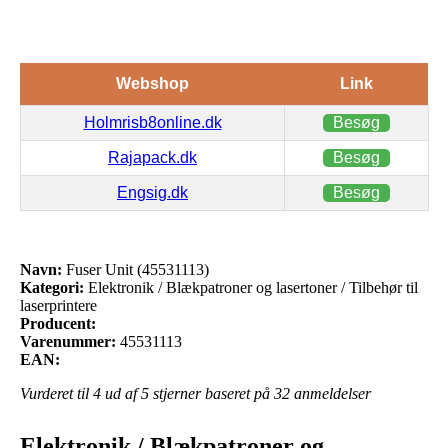
Webshop
Link
Holmrisb8online.dk
Besøg
Rajapack.dk
Besøg
Engsig.dk
Besøg
Navn:
Fuser Unit (45531113)
Kategori:
Elektronik / Blækpatroner og lasertoner / Tilbehør til
laserprintere
Producent:
Varenummer:
45531113
EAN:
Vurderet til
4
ud af 5 stjerner baseret på
32
anmeldelser
Elektronik / Blækpatroner og