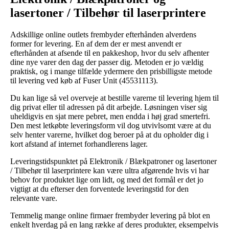
lasertoner / Tilbehør til laserprintere
Adskillige online outlets frembyder efterhånden alverdens
former for levering. En af dem der er mest anvendt er
efterhånden at afsende til en pakkeshop, hvor du selv afhenter
dine nye varer den dag der passer dig. Metoden er jo vældig
praktisk, og i mange tilfælde ydermere den prisbilligste metode
til levering ved køb af Fuser Unit (45531113).
Du kan lige så vel overveje at bestille varerne til levering hjem til
dig privat eller til adressen på dit arbejde. Løsningen viser sig
uheldigvis en sjat mere pebret, men endda i høj grad smertefri.
Den mest letkøbte leveringsform vil dog utvivlsomt være at du
selv henter varerne, hvilket dog beroer på at du opholder dig i
kort afstand af internet forhandlerens lager.
Leveringstidspunktet på Elektronik / Blækpatroner og lasertoner
/ Tilbehør til laserprintere kan være ultra afgørende hvis vi har
behov for produktet lige om lidt, og med det formål er det jo
vigtigt at du efterser den forventede leveringstid for den
relevante vare.
Temmelig mange online firmaer frembyder levering på blot en
enkelt hverdag på en lang række af deres produkter, eksempelvis