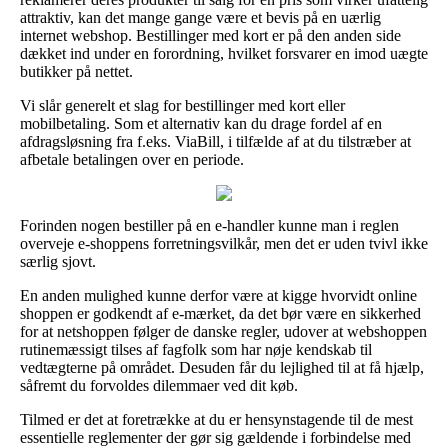
attraktiv, kan det mange gange være et bevis på en uærlig
internet webshop. Bestillinger med kort er på den anden side
dækket ind under en forordning, hvilket forsvarer en imod uægte
butikker på nettet.
Vi slår generelt et slag for bestillinger med kort eller
mobilbetaling. Som et alternativ kan du drage fordel af en
afdragsløsning fra f.eks. ViaBill, i tilfælde af at du tilstræber at
afbetale betalingen over en periode.
Forinden nogen bestiller på en e-handler kunne man i reglen
overveje e-shoppens forretningsvilkår, men det er uden tvivl ikke
særlig sjovt.
En anden mulighed kunne derfor være at kigge hvorvidt online
shoppen er godkendt af e-mærket, da det bør være en sikkerhed
for at netshoppen følger de danske regler, udover at webshoppen
rutinemæssigt tilses af fagfolk som har nøje kendskab til
vedtægterne på området. Desuden får du lejlighed til at få hjælp,
såfremt du forvoldes dilemmaer ved dit køb.
Tilmed er det at foretrække at du er hensynstagende til de mest
essentielle reglementer der gør sig gældende i forbindelse med