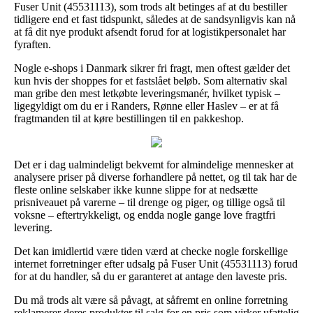
Fuser Unit (45531113), som trods alt betinges af at du bestiller
tidligere end et fast tidspunkt, således at de sandsynligvis kan nå
at få dit nye produkt afsendt forud for at logistikpersonalet har
fyraften.
Nogle e-shops i Danmark sikrer fri fragt, men oftest gælder det
kun hvis der shoppes for et fastslået beløb. Som alternativ skal
man gribe den mest letkøbte leveringsmanér, hvilket typisk –
ligegyldigt om du er i Randers, Rønne eller Haslev – er at få
fragtmanden til at køre bestillingen til en pakkeshop.
Det er i dag ualmindeligt bekvemt for almindelige mennesker at
analysere priser på diverse forhandlere på nettet, og til tak har de
fleste online selskaber ikke kunne slippe for at nedsætte
prisniveauet på varerne – til drenge og piger, og tillige også til
voksne – eftertrykkeligt, og endda nogle gange love fragtfri
levering.
Det kan imidlertid være tiden værd at checke nogle forskellige
internet forretninger efter udsalg på Fuser Unit (45531113) forud
for at du handler, så du er garanteret at antage den laveste pris.
Du må trods alt være så påvagt, at såfremt en online forretning
reklamerer deres produkter til salg for en pris som virker ufattelig