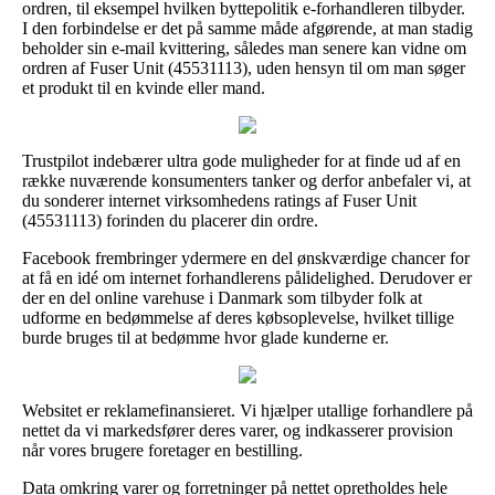
ordren, til eksempel hvilken byttepolitik e-forhandleren tilbyder.
I den forbindelse er det på samme måde afgørende, at man stadig
beholder sin e-mail kvittering, således man senere kan vidne om
ordren af Fuser Unit (45531113), uden hensyn til om man søger
et produkt til en kvinde eller mand.
Trustpilot indebærer ultra gode muligheder for at finde ud af en
række nuværende konsumenters tanker og derfor anbefaler vi, at
du sonderer internet virksomhedens ratings af Fuser Unit
(45531113) forinden du placerer din ordre.
Facebook frembringer ydermere en del ønskværdige chancer for
at få en idé om internet forhandlerens pålidelighed. Derudover er
der en del online varehuse i Danmark som tilbyder folk at
udforme en bedømmelse af deres købsoplevelse, hvilket tillige
burde bruges til at bedømme hvor glade kunderne er.
Websitet er reklamefinansieret. Vi hjælper utallige forhandlere på
nettet da vi markedsfører deres varer, og indkasserer provision
når vores brugere foretager en bestilling.
Data omkring varer og forretninger på nettet opretholdes hele