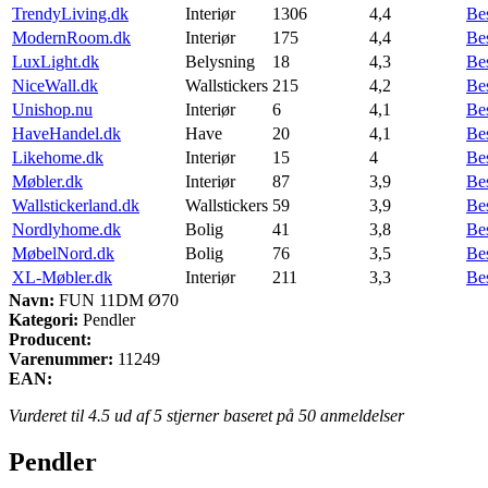
TrendyLiving.dk
Interiør
1306
4,4
Be
ModernRoom.dk
Interiør
175
4,4
Be
LuxLight.dk
Belysning
18
4,3
Be
NiceWall.dk
Wallstickers
215
4,2
Be
Unishop.nu
Interiør
6
4,1
Be
HaveHandel.dk
Have
20
4,1
Be
Likehome.dk
Interiør
15
4
Be
Møbler.dk
Interiør
87
3,9
Be
Wallstickerland.dk
Wallstickers
59
3,9
Be
Nordlyhome.dk
Bolig
41
3,8
Be
MøbelNord.dk
Bolig
76
3,5
Be
XL-Møbler.dk
Interiør
211
3,3
Be
Navn:
FUN 11DM Ø70
Kategori:
Pendler
Producent:
Varenummer:
11249
EAN:
Vurderet til
4.5
ud af 5 stjerner baseret på
50
anmeldelser
Pendler