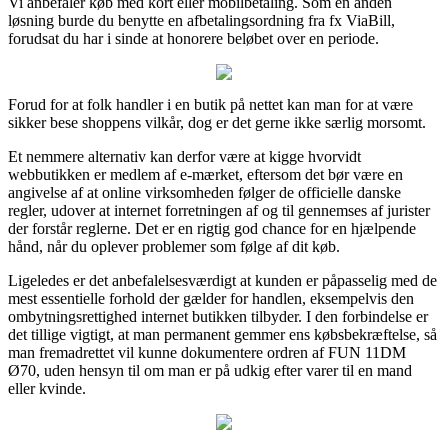
Vi anbefaler køb med kort eller mobilbetaling. Som en anden
løsning burde du benytte en afbetalingsordning fra fx ViaBill,
forudsat du har i sinde at honorere beløbet over en periode.
Forud for at folk handler i en butik på nettet kan man for at være
sikker bese shoppens vilkår, dog er det gerne ikke særlig morsomt.
Et nemmere alternativ kan derfor være at kigge hvorvidt
webbutikken er medlem af e-mærket, eftersom det bør være en
angivelse af at online virksomheden følger de officielle danske
regler, udover at internet forretningen af og til gennemses af jurister
der forstår reglerne. Det er en rigtig god chance for en hjælpende
hånd, når du oplever problemer som følge af dit køb.
Ligeledes er det anbefalelsesværdigt at kunden er påpasselig med de
mest essentielle forhold der gælder for handlen, eksempelvis den
ombytningsrettighed internet butikken tilbyder. I den forbindelse er
det tillige vigtigt, at man permanent gemmer ens købsbekræftelse, så
man fremadrettet vil kunne dokumentere ordren af FUN 11DM
Ø70, uden hensyn til om man er på udkig efter varer til en mand
eller kvinde.