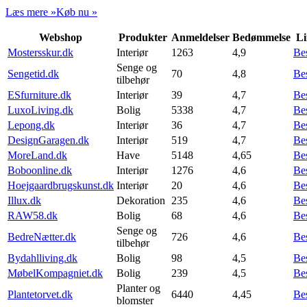
Læs mere »
Køb nu »
Webshop
Produkter
Anmeldelser
Bedømmelse
Li
Mostersskur.dk
Interiør
1263
4,9
Be
Senge og
Sengetid.dk
70
4,8
Be
tilbehør
ESfurniture.dk
Interiør
39
4,7
Be
LuxoLiving.dk
Bolig
5338
4,7
Be
Lepong.dk
Interiør
36
4,7
Be
DesignGaragen.dk
Interiør
519
4,7
Be
MoreLand.dk
Have
5148
4,65
Be
Boboonline.dk
Interiør
1276
4,6
Be
Hoejgaardbrugskunst.dk
Interiør
20
4,6
Be
Illux.dk
Dekoration
235
4,6
Be
RAW58.dk
Bolig
68
4,6
Be
Senge og
BedreNætter.dk
726
4,6
Be
tilbehør
Bydahlliving.dk
Bolig
98
4,5
Be
MøbelKompagniet.dk
Bolig
239
4,5
Be
Planter og
Plantetorvet.dk
6440
4,45
Be
blomster