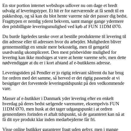
En stor portion internet webshops udlover nu om dage et bredt
udvalg af leveringstyper. Et hit er for nærværende at få sendt til en
pakkeshop, og så kan du blot hente varerne når det passer dig bedst.
Fragttypen er nemlig yderst bekvem, samt mange gange ydermere
den prisbilligste leveringsmulighed ved køb af FUN 11DM Ø70.
Du burde ligeledes tænke over at bestille produkterne til levering til
din adresse eller til adressen hvor du arbejder. Muligheden bliver
gennemsnitligt en smule mere bekostelig, men til gengæld
usædvanlig ukompliceret. Den mest prisbevidste mulighed for
levering kan ikke modsiges at være at hente varerne selv, men dette
nødvendiggør at du er i kort afstand af e-butikkens adresse.
Leveringstiden på Pendler er jo rigtig relevant såfremt du har brug
for ordren med det samme, så herved er det rigtig passende at vi
besigtiger det forventede leveringstidspunkt på den vedkommende
vare.
Masser af e-butikker i Danmark yder levering efter en enkelt
hverdag på deres bedst sælgende varenumre, eksempelvis FUN
11DM Ø70, men husk at det tager udgangspunkt i at ordren
gennemføres forinden et aftalt tidspunkt, så de garanteret kan nå at
få dit nye produkt klar inden medarbejderne får fri.
Visse online butikker garanterer fragt uden gebyr, men i mange