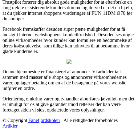
Trustpilot forærer dig absolut gode muligheder for at efterforske en
lang række eksisterende kunders domme og derved er det en hjælp,
at du tjekker internet shoppens vurderinger af FUN 11DM Ø70 før
du shopper.
Facebook fremskaffer desuden super pæne muligheder for at få
indsigt i internet webshoppens kundetilfredshed. Desuden ses nogle
online virksomheder hvor kunder kan formulere en bedømmelse af
deres købsoplevelse, som tillige kan udnyttes til at bedømme hvor
glade kunderne er.
Denne hjemmeside er finansieret af annoncer. Vi arbejder tæt
sammen med masser af e-shops og annoncerer virksomhedernes
varer, og tager betaling om en af de besøgende på vores website
udfører en ordre.
Orientering omkring varer og e-handler ajourføres jævnligt, men det
er umuligt for os at give garantier imod rettelser der kan være
foretaget siden vi sidst opdaterede vores oplysninger.
© Copyright
Fanefjordskolen
- Alle rettigheder forbeholdes -
Artikler