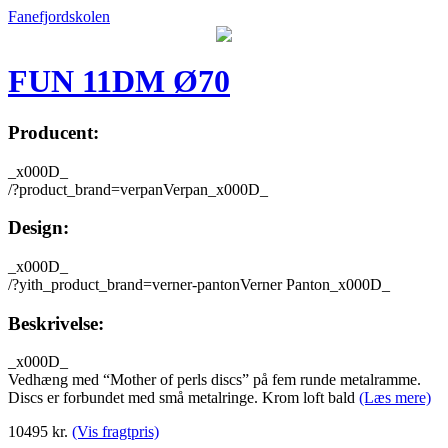
Fanefjordskolen
FUN 11DM Ø70
Producent:
_x000D_
/?product_brand=verpanVerpan_x000D_
Design:
_x000D_
/?yith_product_brand=verner-pantonVerner Panton_x000D_
Beskrivelse:
_x000D_
Vedhæng med “Mother of perls discs” på fem runde metalramme.
Discs er forbundet med små metalringe. Krom loft bald
(Læs mere)
10495
kr.
(Vis fragtpris)