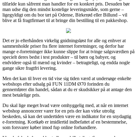
tilfælde kun såfremt man handler for en konkret pris. Desuden bør
man udse dig den mindst kostelige leveringsmåde, som gerne –
ligegyldigt om du bor tæt på Odense, Birkerød eller Billund – vil
blive at få fragtfirmaet til at bringe din bestilling til en pakkeshop.
Det er jo efterhånden virkelig gnidningsløst for alle og enhver at
sammenholde priser fra flere internet forretninger, og derfor har
mange e-forretninger ikke kunne slippe for at tvinge salgsværdien på
specielt deres bedst i test produkter – til børn og babyer, og
endvidere også til mænd og kvinder – betragteligt, og endda nogle
gange sikre fragtfri levering.
Men det kan til hver en tid vise sig tiden værd at undersøge enkelte
webshops efter udsalg på FUN 11DM Ø70 forinden du
gennemfører din handel, sådan at du er skudsikker på at antage den
mest betalelige pris.
Du skal lige meget hvad være omhyggelig med, at når en internet
webshop annoncerer varer for en pris der kan virke utrolig
beskeden, så kan det undertiden være en indikator for en snydagtig
e-forretning. Kortkøb er imidlertid indbefattet af en bestemmelse,
som forsvarer køber imod fup online forhandlere.