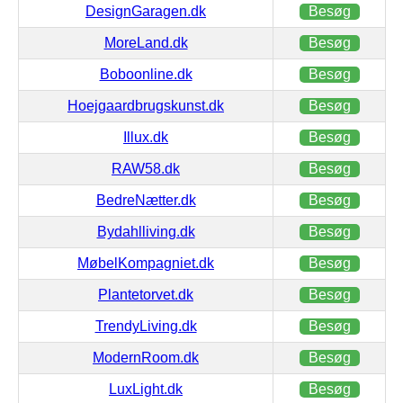
DesignGaragen.dk
Besøg
MoreLand.dk
Besøg
Boboonline.dk
Besøg
Hoejgaardbrugskunst.dk
Besøg
Illux.dk
Besøg
RAW58.dk
Besøg
BedreNætter.dk
Besøg
Bydahlliving.dk
Besøg
MøbelKompagniet.dk
Besøg
Plantetorvet.dk
Besøg
TrendyLiving.dk
Besøg
ModernRoom.dk
Besøg
LuxLight.dk
Besøg