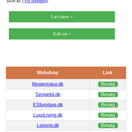
3450
kr.
(Vis fragtpris)
Læs mere »
Køb nu »
Webshop
Link
Mostersskur.dk
Besøg
Sengetid.dk
Besøg
ESfurniture.dk
Besøg
LuxoLiving.dk
Besøg
Lepong.dk
Besøg