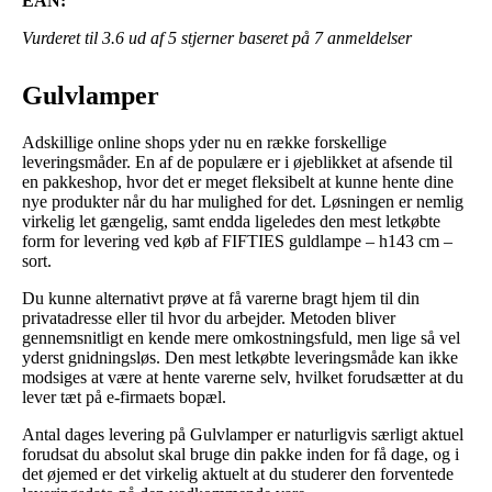
EAN:
Vurderet til
3.6
ud af 5 stjerner baseret på
7
anmeldelser
Gulvlamper
Adskillige online shops yder nu en række forskellige
leveringsmåder. En af de populære er i øjeblikket at afsende til
en pakkeshop, hvor det er meget fleksibelt at kunne hente dine
nye produkter når du har mulighed for det. Løsningen er nemlig
virkelig let gængelig, samt endda ligeledes den mest letkøbte
form for levering ved køb af FIFTIES guldlampe – h143 cm –
sort.
Du kunne alternativt prøve at få varerne bragt hjem til din
privatadresse eller til hvor du arbejder. Metoden bliver
gennemsnitligt en kende mere omkostningsfuld, men lige så vel
yderst gnidningsløs. Den mest letkøbte leveringsmåde kan ikke
modsiges at være at hente varerne selv, hvilket forudsætter at du
lever tæt på e-firmaets bopæl.
Antal dages levering på Gulvlamper er naturligvis særligt aktuel
forudsat du absolut skal bruge din pakke inden for få dage, og i
det øjemed er det virkelig aktuelt at du studerer den forventede