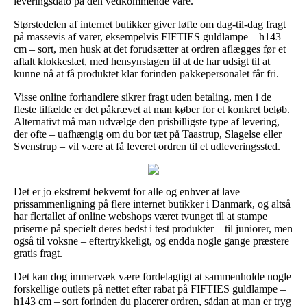
leveringsdato på den vedkommende vare.
Størstedelen af internet butikker giver løfte om dag-til-dag fragt
på massevis af varer, eksempelvis FIFTIES guldlampe – h143
cm – sort, men husk at det forudsætter at ordren aflægges før et
aftalt klokkeslæt, med hensynstagen til at de har udsigt til at
kunne nå at få produktet klar forinden pakkepersonalet får fri.
Visse online forhandlere sikrer fragt uden betaling, men i de
fleste tilfælde er det påkrævet at man køber for et konkret beløb.
Alternativt må man udvælge den prisbilligste type af levering,
der ofte – uafhængig om du bor tæt på Taastrup, Slagelse eller
Svenstrup – vil være at få leveret ordren til et udleveringssted.
Det er jo ekstremt bekvemt for alle og enhver at lave
prissammenligning på flere internet butikker i Danmark, og altså
har flertallet af online webshops været tvunget til at stampe
priserne på specielt deres bedst i test produkter – til juniorer, men
også til voksne – eftertrykkeligt, og endda nogle gange præstere
gratis fragt.
Det kan dog immervæk være fordelagtigt at sammenholde nogle
forskellige outlets på nettet efter rabat på FIFTIES guldlampe –
h143 cm – sort forinden du placerer ordren, sådan at man er tryg