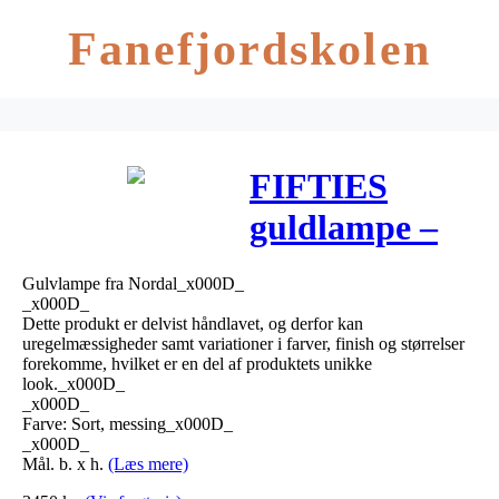
Fanefjordskolen
FIFTIES
guldlampe –
h143 cm – sort
Gulvlampe fra Nordal_x000D_
_x000D_
Dette produkt er delvist håndlavet, og derfor kan
uregelmæssigheder samt variationer i farver, finish og størrelser
forekomme, hvilket er en del af produktets unikke
look._x000D_
_x000D_
Farve: Sort, messing_x000D_
_x000D_
Mål. b. x h.
(Læs mere)