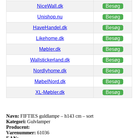
NiceWall.dk
Besøg
Unishop.nu
Besøg
HaveHandel.dk
Besøg
Likehome.dk
Besøg
Møbler.dk
Besøg
Wallstickerland.dk
Besøg
Nordlyhome.dk
Besøg
MøbelNord.dk
Besøg
XL-Møbler.dk
Besøg
Navn:
FIFTIES guldlampe – h143 cm – sort
Kategori:
Gulvlamper
Producent:
Varenummer:
61036