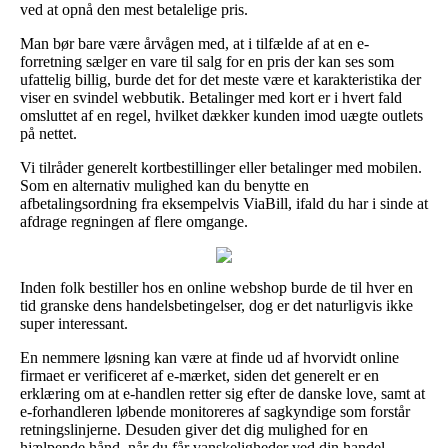
ved at opnå den mest betalelige pris.
Man bør bare være årvågen med, at i tilfælde af at en e-
forretning sælger en vare til salg for en pris der kan ses som
ufattelig billig, burde det for det meste være et karakteristika der
viser en svindel webbutik. Betalinger med kort er i hvert fald
omsluttet af en regel, hvilket dækker kunden imod uægte outlets
på nettet.
Vi tilråder generelt kortbestillinger eller betalinger med mobilen.
Som en alternativ mulighed kan du benytte en
afbetalingsordning fra eksempelvis ViaBill, ifald du har i sinde at
afdrage regningen af flere omgange.
Inden folk bestiller hos en online webshop burde de til hver en
tid granske dens handelsbetingelser, dog er det naturligvis ikke
super interessant.
En nemmere løsning kan være at finde ud af hvorvidt online
firmaet er verificeret af e-mærket, siden det generelt er en
erklæring om at e-handlen retter sig efter de danske love, samt at
e-forhandleren løbende monitoreres af sagkyndige som forstår
retningslinjerne. Desuden giver det dig mulighed for en
hjælpende hånd, når du får vanskeligheder ved din handel.