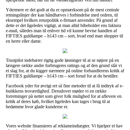
Ydermere er det godt at du er opmærksom på de mest centrale
retningslinjer der kan håndhæves i forbindelse med ordren, til
eksempel hvilken returpolitik e-firmaet anvender. På grund af
dette er det ligeledes vigtigt, at man altid bibeholder ens faktura
e-mail, således man til enhver tid vil kunne bevise handlen af
FIFTIES guldlampe – h143 cm – sort, hvad end man shopper til
en herre eller dame.
Trustpilot indebærer rigtig gode løsninger til at se nøjere på en
længere række andre forbrugeres ratings og af den grund slår vi
et slag for, at du kigger nærmere på online forhandlerens kritik af
FIFTIES guldlampe – h143 cm – sort forud for at du bestiller.
Facebook yder for øvrigt ret så fine metoder til at få indtryk af e-
butikkens troværdighed. Derudover møder vi en række
forretninger på nettet som giver folk mulighed for at aflevere en
kritik af deres køb, hvilket ligeledes kan tages i brug til at
bedømme hvor glade kunderne er.
Vores website finansieres af reklameindtægter. Vi hjælper et hav