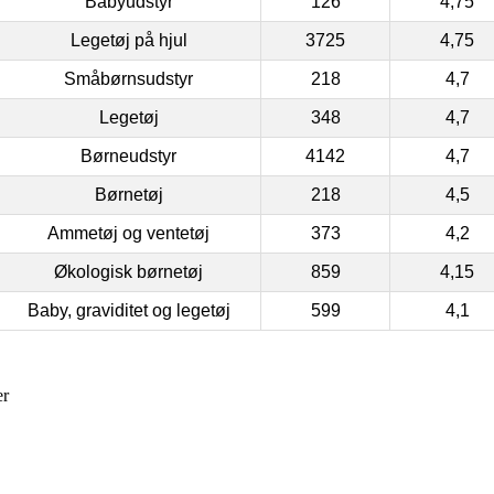
Babyudstyr
126
4,75
Legetøj på hjul
3725
4,75
Småbørnsudstyr
218
4,7
Legetøj
348
4,7
Børneudstyr
4142
4,7
Børnetøj
218
4,5
Ammetøj og ventetøj
373
4,2
Økologisk børnetøj
859
4,15
Baby, graviditet og legetøj
599
4,1
er