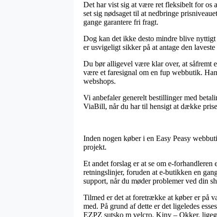
Det har vist sig at være ret fleksibelt for o
set sig nødsaget til at nedbringe prisniveau
gange garantere fri fragt.
Dog kan det ikke desto mindre blive nyttigt
er usvigeligt sikker på at antage den laveste 
Du bør alligevel være klar over, at såfremt 
være et faresignal om en fup webbutik. Hand
webshops.
Vi anbefaler generelt bestillinger med beta
ViaBill, når du har til hensigt at dække pri
Inden nogen køber i en Easy Peasy webbutik 
projekt.
Et andet forslag er at se om e-forhandleren
retningslinjer, foruden at e-butikken en gan
support, når du møder problemer ved din s
Tilmed er det at foretrække at køber er på 
med. På grund af dette er det ligeledes esse
EZPZ sutsko m velcro, Kiny – Okker, ligegyl