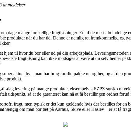
3
anmeldelser
y
 om dage mange forskellige fragtløsninger. En af de mest almindelige er 
øbte produkter når du har tid. Denne er nemlig ret fremkommelig, og typ
Okker.
et hjem til hvor du bor eller ud på din arbejdsplads. Leveringsmetoden 
bevidste fragtløsning kan ikke modsiges at være at du selv henter pakke
.
super aktuel hvis man har brug for din pakke nu og her, og af den grund 
tive produkt.
-til-dag levering på mange produkter, eksempelvis EZPZ sutsko m velc
ftalt tidspunkt, så at de garanteret kan nå at få bestillingen ordnet forud
ortofri fragt, men typisk er det kun gældende hvis der bestilles for en 
uafhængig om man bor tæt på Aarhus, Skive eller Haslev – er at få fragtma