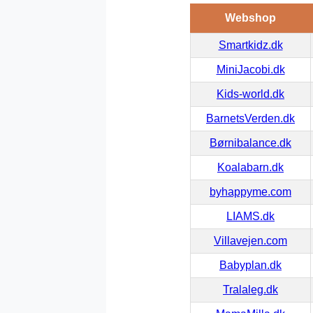
Webshop
Smartkidz.dk
MiniJacobi.dk
Kids-world.dk
BarnetsVerden.dk
Børnibalance.dk
Koalabarn.dk
byhappyme.com
LIAMS.dk
Villavejen.com
Babyplan.dk
Tralaleg.dk