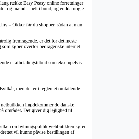
 en lang række Easy Peasy online forretninger
vinder og mænd – helt i bund, og endda nogle
 Kiny – Okker før du shopper, sådan at man
utrolig fremragende, er det for det meste
g som køber overfor bedrageriske internet
vende et afbetalingstilbud som eksempelvis
vilkår, men det er i reglen et omfattende
m at netbutikken imødekommer de danske
å området. Det giver dig lejlighed til
 hvilken ombytningspolitik webbutikken kører
rettet vil kunne påvise bestillingen af