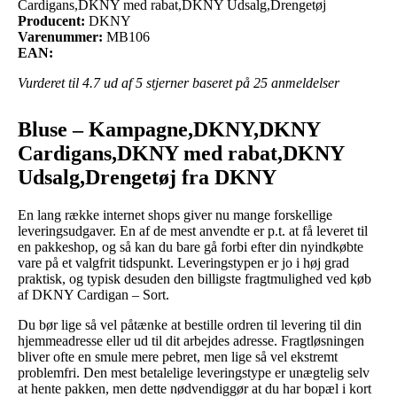
Cardigans,DKNY med rabat,DKNY Udsalg,Drengetøj
Producent:
DKNY
Varenummer:
MB106
EAN:
Vurderet til
4.7
ud af 5 stjerner baseret på
25
anmeldelser
Bluse – Kampagne,DKNY,DKNY
Cardigans,DKNY med rabat,DKNY
Udsalg,Drengetøj fra DKNY
En lang række internet shops giver nu mange forskellige
leveringsudgaver. En af de mest anvendte er p.t. at få leveret til
en pakkeshop, og så kan du bare gå forbi efter din nyindkøbte
vare på et valgfrit tidspunkt. Leveringstypen er jo i høj grad
praktisk, og typisk desuden den billigste fragtmulighed ved køb
af DKNY Cardigan – Sort.
Du bør lige så vel påtænke at bestille ordren til levering til din
hjemmeadresse eller ud til dit arbejdes adresse. Fragtløsningen
bliver ofte en smule mere pebret, men lige så vel ekstremt
problemfri. Den mest betalelige leveringstype er unægtelig selv
at hente pakken, men dette nødvendiggør at du har bopæl i kort