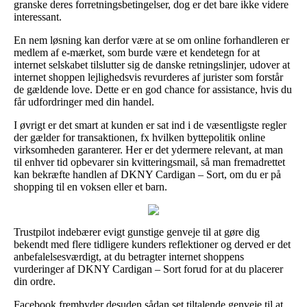
granske deres forretningsbetingelser, dog er det bare ikke videre
interessant.
En nem løsning kan derfor være at se om online forhandleren er
medlem af e-mærket, som burde være et kendetegn for at
internet selskabet tilslutter sig de danske retningslinjer, udover at
internet shoppen lejlighedsvis revurderes af jurister som forstår
de gældende love. Dette er en god chance for assistance, hvis du
får udfordringer med din handel.
I øvrigt er det smart at kunden er sat ind i de væsentligste regler
der gælder for transaktionen, fx hvilken byttepolitik online
virksomheden garanterer. Her er det ydermere relevant, at man
til enhver tid opbevarer sin kvitteringsmail, så man fremadrettet
kan bekræfte handlen af DKNY Cardigan – Sort, om du er på
shopping til en voksen eller et barn.
Trustpilot indebærer evigt gunstige genveje til at gøre dig
bekendt med flere tidligere kunders reflektioner og derved er det
anbefalelsesværdigt, at du betragter internet shoppens
vurderinger af DKNY Cardigan – Sort forud for at du placerer
din ordre.
Facebook frembyder desuden sådan set tiltalende genveje til at