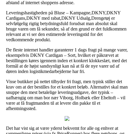
afstand af internet shoppens adresse.
Leveringshastigheden på Bluse – Kampagne,DKNY,DKNY
Cardigans,DKNY med rabat,DKNY Udsalg,Drengetøj er
selvfølgelig rigtig betydningsfuld forudsat man absolut skal
bruge varen om få sekunder, så af den grund er det fuldkommen
relevant at vi ser den estimerede leveringstid for det
vedkommende produkt.
De fleste internet handler garanterer 1 dags fragt på mange varer,
eksempelvis DKNY Cardigan – Sort, hvilket er påkrævet at
bestillingen køres igennem inden et konkret klokkeslæt, med det
formål at de højst sandsynligt kan nå at få de nye varer ud af
døren inden logistikmedarbejderne har fri.
Visse butikker på nettet tilbyder fri fragt, men typisk stiller det
krav om at der bestilles for et konkret beløb. Alternativt skal man
snuppe den mest betalelige leveringsudgave, der typisk –
uafhængig om man bor nær Viborg, Holbæk eller Ebeltoft – vil
være at få fragtmanden til at levere din pakke til et
afhentningssted.
Det har vist sig at være yderst bekvemt for alle og enhver at
sammenligne priser (via fx PriceRunner) hos flere netshops, og