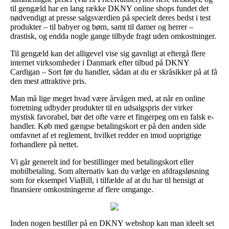
til gengæld har en lang række DKNY online shops fundet det
nødvendigt at presse salgsværdien på specielt deres bedst i test
produkter – til babyer og børn, samt til damer og herrer –
drastisk, og endda nogle gange tilbyde fragt uden omkostninger.
Til gengæld kan det alligevel vise sig gavnligt at eftergå flere
internet virksomheder i Danmark efter tilbud på DKNY
Cardigan – Sort før du handler, sådan at du er skråsikker på at få
den mest attraktive pris.
Man må lige meget hvad være årvågen med, at når en online
forretning udbyder produkter til en udsalgspris der virker
mystisk favorabel, bør det ofte være et fingerpeg om en falsk e-
handler. Køb med gængse betalingskort er på den anden side
omfavnet af et reglement, hvilket redder en imod uoprigtige
forhandlere på nettet.
Vi går generelt ind for bestillinger med betalingskort eller
mobilbetaling. Som alternativ kan du vælge en afdragsløsning
som for eksempel ViaBill, i tilfælde af at du har til hensigt at
finansiere omkostningerne af flere omgange.
Inden nogen bestiller på en DKNY webshop kan man ideelt set