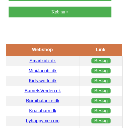
Køb nu »
Webshop
Link
Smartkidz.dk
Besøg
MiniJacobi.dk
Besøg
Kids-world.dk
Besøg
BarnetsVerden.dk
Besøg
Børnibalance.dk
Besøg
Koalabarn.dk
Besøg
byhappyme.com
Besøg