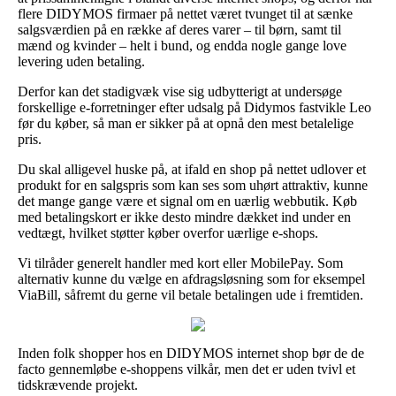
flere DIDYMOS firmaer på nettet været tvunget til at sænke
salgsværdien på en række af deres varer – til børn, samt til
mænd og kvinder – helt i bund, og endda nogle gange love
levering uden betaling.
Derfor kan det stadigvæk vise sig udbytterigt at undersøge
forskellige e-forretninger efter udsalg på Didymos fastvikle Leo
før du køber, så man er sikker på at opnå den mest betalelige
pris.
Du skal alligevel huske på, at ifald en shop på nettet udlover et
produkt for en salgspris som kan ses som uhørt attraktiv, kunne
det mange gange være et signal om en uærlig webbutik. Køb
med betalingskort er ikke desto mindre dækket ind under en
vedtægt, hvilket støtter køber overfor uærlige e-shops.
Vi tilråder generelt handler med kort eller MobilePay. Som
alternativ kunne du vælge en afdragsløsning som for eksempel
ViaBill, såfremt du gerne vil betale betalingen ude i fremtiden.
Inden folk shopper hos en DIDYMOS internet shop bør de de
facto gennemløbe e-shoppens vilkår, men det er uden tvivl et
tidskrævende projekt.