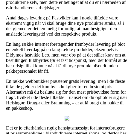
produkterne selv, men dette er betinget af at du er i nærheden af
e-forhandlerens arbejdslager.
Antal dages levering på Fastvikler kan i nogle tilfælde være
ekstremt vigtig når vi skal bruge dine nye produkter straks, så i
det øjemed er det temmelig fornuftigt at man besigtiger den
anslåede leveringstid ved det respektive produkt.
En lang række internet foretagender frembyder levering på blot
en enkelt hverdag på en lang række produkter, eksempelvis
Didymos fastvikle Leo, men vær obs på at det stiller krav om at
bestillingen fuldbyrdes før et fast tidspunkt, med det formål at de
har udsigt til at kunne nå at få dit nye produkt afsendt inden
pakkepersonalet får fri.
En række webbutikker præsterer gratis levering, men i de fleste
tilfælde gælder det kun hvis du køber for en bestemt pris.
Alternativt må du beslutte sig for den mest prisbevidste form for
fragt, hvilket i de fleste tilfælde – uanset om du opholder sig nær
Helsingør, Dragør eller Bramming – er at få bragt din pakke til
en pakkeshop.
Det er jo efterhånden rigtig hensigtsmæssigt for internetbrugere
at prissammenligne i blandt diverse internet shops, og derfor har