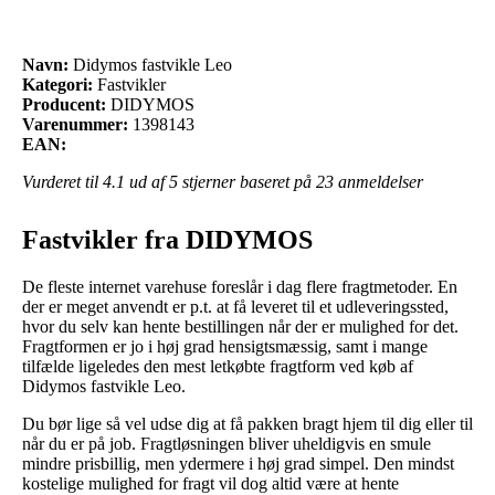
Navn:
Didymos fastvikle Leo
Kategori:
Fastvikler
Producent:
DIDYMOS
Varenummer:
1398143
EAN:
Vurderet til
4.1
ud af 5 stjerner baseret på
23
anmeldelser
Fastvikler fra DIDYMOS
De fleste internet varehuse foreslår i dag flere fragtmetoder. En
der er meget anvendt er p.t. at få leveret til et udleveringssted,
hvor du selv kan hente bestillingen når der er mulighed for det.
Fragtformen er jo i høj grad hensigtsmæssig, samt i mange
tilfælde ligeledes den mest letkøbte fragtform ved køb af
Didymos fastvikle Leo.
Du bør lige så vel udse dig at få pakken bragt hjem til dig eller til
når du er på job. Fragtløsningen bliver uheldigvis en smule
mindre prisbillig, men ydermere i høj grad simpel. Den mindst
kostelige mulighed for fragt vil dog altid være at hente