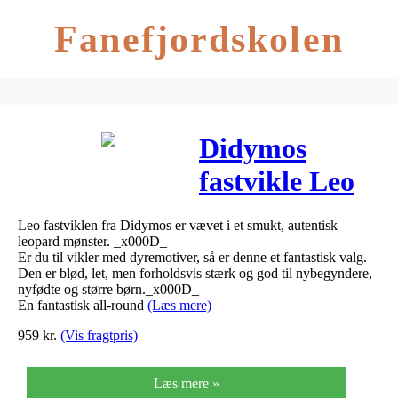
Fanefjordskolen
Didymos
fastvikle Leo
Leo fastviklen fra Didymos er vævet i et smukt, autentisk
leopard mønster. _x000D_
Er du til vikler med dyremotiver, så er denne et fantastisk valg.
Den er blød, let, men forholdsvis stærk og god til nybegyndere,
nyfødte og større børn._x000D_
En fantastisk all-round
(Læs mere)
959
kr.
(Vis fragtpris)
Læs mere »