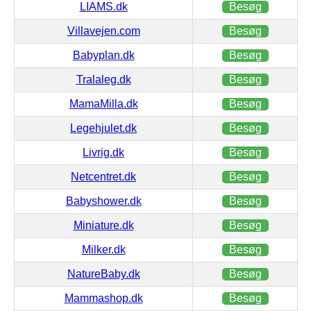
LIAMS.dk
Besøg
Villavejen.com
Besøg
Babyplan.dk
Besøg
Tralaleg.dk
Besøg
MamaMilla.dk
Besøg
Legehjulet.dk
Besøg
Livrig.dk
Besøg
Netcentret.dk
Besøg
Babyshower.dk
Besøg
Miniature.dk
Besøg
Milker.dk
Besøg
NatureBaby.dk
Besøg
Mammashop.dk
Besøg