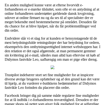
En anden mulighed kunne være at efterse hvorvidt e-
forhandleren er e-mærke tilsluttet, som ofte er en antydning af at
online forhandleren understøtter gældende dansk lovgivning,
udover at online firmaet nu og da ses til af specialister der er
meget bekendte med bestemmelserne på området. Desuden får
du chance for at blive hjulpet, når du får problemstillinger ved
din ordre.
Endvidere slår vi et slag for at kunden er hensynstagende til de
mest betydningsfulde retningslinjer der har betydning for ordren,
eksempelvis den ombytningsrettighed internet webshoppen har. I
den relation er det også afgørende, at man permanent gemmer
sin kvittering på e-mail, således man altid kan eftervise sit køb af
Didymos fastvikle Leo, uafhængig om man er pige eller dreng.
Trustpilot indebærer stort set fine muligheder for at inspicere
diverse øvrige brugeres opfattelser og af den grund kan det være
til hjælp, at du vurderer e-butikkens bedømmelser af Didymos
fastvikle Leo forinden du placerer din ordre.
Facebook bringer dig på samme måde regulære fine muligheder
for at få indblik i e-forhandlerens troværdighed. Desuden er der
mange shops på nettet som giver folk mulighed for at udfærdige