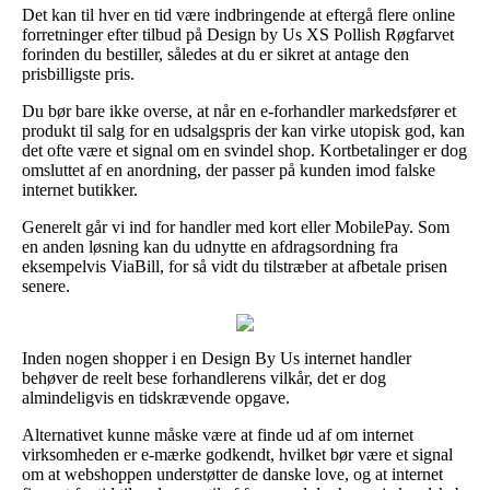
Det kan til hver en tid være indbringende at eftergå flere online
forretninger efter tilbud på Design by Us XS Pollish Røgfarvet
forinden du bestiller, således at du er sikret at antage den
prisbilligste pris.
Du bør bare ikke overse, at når en e-forhandler markedsfører et
produkt til salg for en udsalgspris der kan virke utopisk god, kan
det ofte være et signal om en svindel shop. Kortbetalinger er dog
omsluttet af en anordning, der passer på kunden imod falske
internet butikker.
Generelt går vi ind for handler med kort eller MobilePay. Som
en anden løsning kan du udnytte en afdragsordning fra
eksempelvis ViaBill, for så vidt du tilstræber at afbetale prisen
senere.
Inden nogen shopper i en Design By Us internet handler
behøver de reelt bese forhandlerens vilkår, det er dog
almindeligvis en tidskrævende opgave.
Alternativet kunne måske være at finde ud af om internet
virksomheden er e-mærke godkendt, hvilket bør være et signal
om at webshoppen understøtter de danske love, og at internet