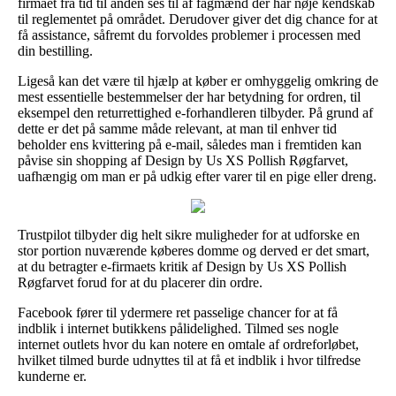
firmaet fra tid til anden ses til af fagmænd der har nøje kendskab
til reglementet på området. Derudover giver det dig chance for at
få assistance, såfremt du forvoldes problemer i processen med
din bestilling.
Ligeså kan det være til hjælp at køber er omhyggelig omkring de
mest essentielle bestemmelser der har betydning for ordren, til
eksempel den returrettighed e-forhandleren tilbyder. På grund af
dette er det på samme måde relevant, at man til enhver tid
beholder ens kvittering på e-mail, således man i fremtiden kan
påvise sin shopping af Design by Us XS Pollish Røgfarvet,
uafhængig om man er på udkig efter varer til en pige eller dreng.
Trustpilot tilbyder dig helt sikre muligheder for at udforske en
stor portion nuværende køberes domme og derved er det smart,
at du betragter e-firmaets kritik af Design by Us XS Pollish
Røgfarvet forud for at du placerer din ordre.
Facebook fører til ydermere ret passelige chancer for at få
indblik i internet butikkens pålidelighed. Tilmed ses nogle
internet outlets hvor du kan notere en omtale af ordreforløbet,
hvilket tilmed burde udnyttes til at få et indblik i hvor tilfredse
kunderne er.