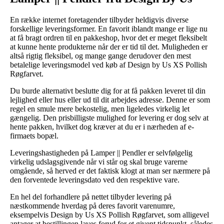
En række internet foretagender tilbyder heldigvis diverse
forskellige leveringsformer. En favorit iblandt mange er lige nu
at få bragt ordren til en pakkeshop, hvor det er meget fleksibelt
at kunne hente produkterne når der er tid til det. Muligheden er
altså rigtig fleksibel, og mange gange derudover den mest
betalelige leveringsmodel ved køb af Design by Us XS Pollish
Røgfarvet.
Du burde alternativt beslutte dig for at få pakken leveret til din
lejlighed eller hus eller ud til dit arbejdes adresse. Denne er som
regel en smule mere bekostelig, men ligeledes virkelig let
gængelig. Den prisbilligste mulighed for levering er dog selv at
hente pakken, hvilket dog kræver at du er i nærheden af e-
firmaets bopæl.
Leveringshastigheden på Lamper || Pendler er selvfølgelig
virkelig udslagsgivende når vi står og skal bruge varerne
omgående, så herved er det faktisk klogt at man ser nærmere på
den forventede leveringsdato ved den respektive vare.
En hel del forhandlere på nettet tilbyder levering på
næstkommende hverdag på deres favorit varenumre,
eksempelvis Design by Us XS Pollish Røgfarvet, som alligevel
antager at bestillingen laves forud for et givent tidspunkt, således