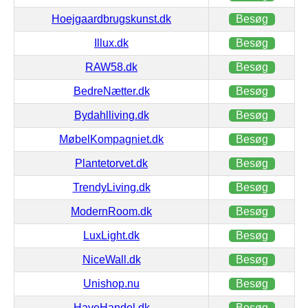
Hoejgaardbrugskunst.dk
Besøg
Illux.dk
Besøg
RAW58.dk
Besøg
BedreNætter.dk
Besøg
Bydahlliving.dk
Besøg
MøbelKompagniet.dk
Besøg
Plantetorvet.dk
Besøg
TrendyLiving.dk
Besøg
ModernRoom.dk
Besøg
LuxLight.dk
Besøg
NiceWall.dk
Besøg
Unishop.nu
Besøg
HaveHandel.dk
Besøg