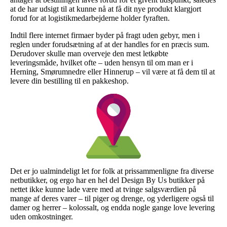
at de har udsigt til at kunne nå at få dit nye produkt klargjort
forud for at logistikmedarbejderne holder fyraften.
Indtil flere internet firmaer byder på fragt uden gebyr, men i
reglen under forudsætning af at der handles for en præcis sum.
Derudover skulle man overveje den mest letkøbte
leveringsmåde, hvilket ofte – uden hensyn til om man er i
Herning, Smørumnedre eller Hinnerup – vil være at få dem til at
levere din bestilling til en pakkeshop.
Det er jo ualmindeligt let for folk at prissammenligne fra diverse
netbutikker, og ergo har en hel del Design By Us butikker på
nettet ikke kunne lade være med at tvinge salgsværdien på
mange af deres varer – til piger og drenge, og yderligere også til
damer og herrer – kolossalt, og endda nogle gange love levering
uden omkostninger.