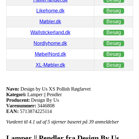
Likehome.dk
Besøg
Møbler.dk
Besøg
Wallstickerland.dk
Besøg
Nordlyhome.dk
Besøg
MøbelNord.dk
Besøg
XL-Møbler.dk
Besøg
Navn:
Design by Us XS Pollish Røgfarvet
Kategori:
Lamper || Pendler
Producent:
Design By Us
Varenummer:
3446808
EAN:
5713874225114
Vurderet til
4.1
ud af 5 stjerner baseret på
39
anmeldelser
Lamper || Pendler fra Design By Us