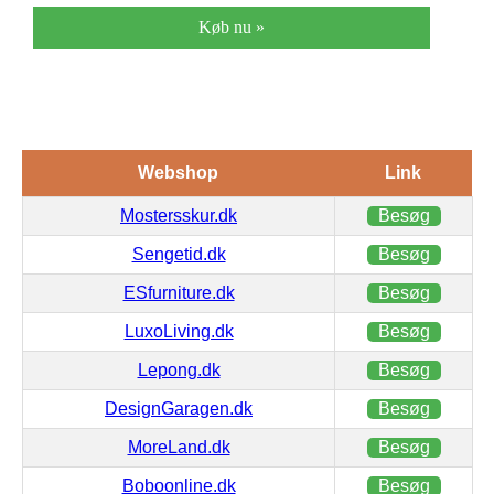
Køb nu »
Webshop
Link
Mostersskur.dk
Besøg
Sengetid.dk
Besøg
ESfurniture.dk
Besøg
LuxoLiving.dk
Besøg
Lepong.dk
Besøg
DesignGaragen.dk
Besøg
MoreLand.dk
Besøg
Boboonline.dk
Besøg