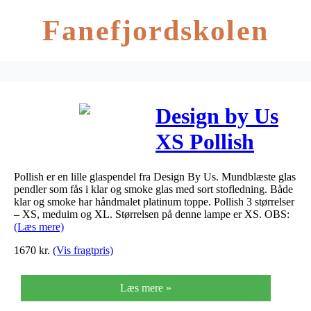
Fanefjordskolen
Design by Us
XS Pollish
Røgfarvet
Pollish er en lille glaspendel fra Design By Us. Mundblæste glas
pendler som fås i klar og smoke glas med sort stofledning. Både
klar og smoke har håndmalet platinum toppe. Pollish 3 størrelser
– XS, meduim og XL. Størrelsen på denne lampe er XS. OBS:
(Læs mere)
1670
kr.
(Vis fragtpris)
Læs mere »