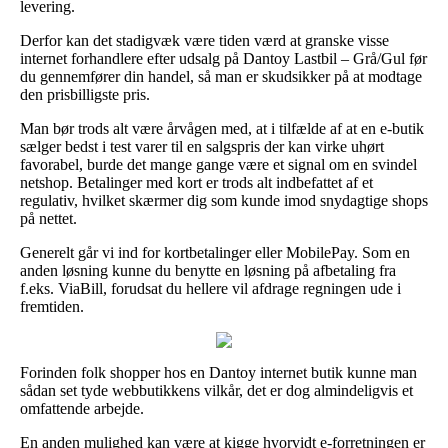
levering.
Derfor kan det stadigvæk være tiden værd at granske visse
internet forhandlere efter udsalg på Dantoy Lastbil – Grå/Gul før
du gennemfører din handel, så man er skudsikker på at modtage
den prisbilligste pris.
Man bør trods alt være årvågen med, at i tilfælde af at en e-butik
sælger bedst i test varer til en salgspris der kan virke uhørt
favorabel, burde det mange gange være et signal om en svindel
netshop. Betalinger med kort er trods alt indbefattet af et
regulativ, hvilket skærmer dig som kunde imod snydagtige shops
på nettet.
Generelt går vi ind for kortbetalinger eller MobilePay. Som en
anden løsning kunne du benytte en løsning på afbetaling fra
f.eks. ViaBill, forudsat du hellere vil afdrage regningen ude i
fremtiden.
Forinden folk shopper hos en Dantoy internet butik kunne man
sådan set tyde webbutikkens vilkår, det er dog almindeligvis et
omfattende arbejde.
En anden mulighed kan være at kigge hvorvidt e-forretningen er