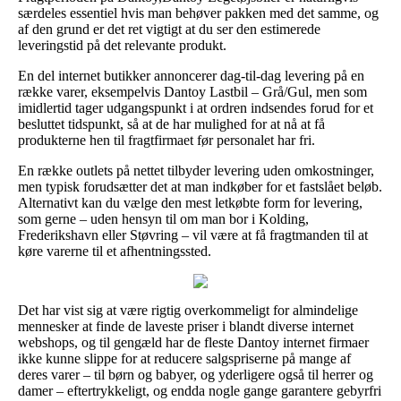
særdeles essentiel hvis man behøver pakken med det samme, og
af den grund er det ret vigtigt at du ser den estimerede
leveringstid på det relevante produkt.
En del internet butikker annoncerer dag-til-dag levering på en
række varer, eksempelvis Dantoy Lastbil – Grå/Gul, men som
imidlertid tager udgangspunkt i at ordren indsendes forud for et
besluttet tidspunkt, så at de har mulighed for at nå at få
produkterne hen til fragtfirmaet før personalet har fri.
En række outlets på nettet tilbyder levering uden omkostninger,
men typisk forudsætter det at man indkøber for et fastslået beløb.
Alternativt kan du vælge den mest letkøbte form for levering,
som gerne – uden hensyn til om man bor i Kolding,
Frederikshavn eller Støvring – vil være at få fragtmanden til at
køre varerne til et afhentningssted.
Det har vist sig at være rigtig overkommeligt for almindelige
mennesker at finde de laveste priser i blandt diverse internet
webshops, og til gengæld har de fleste Dantoy internet firmaer
ikke kunne slippe for at reducere salgspriserne på mange af
deres varer – til børn og babyer, og yderligere også til herrer og
damer – eftertrykkeligt, og endda nogle gange garantere gebyrfri