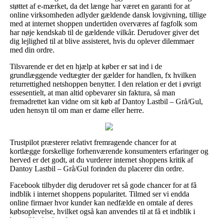
støttet af e-mærket, da det længe har været en garanti for at
online virksomheden adlyder gældende dansk lovgivning, tillige
med at internet shoppen undertiden overværes af fagfolk som
har nøje kendskab til de gældende vilkår. Derudover giver det
dig lejlighed til at blive assisteret, hvis du oplever dilemmaer
med din ordre.
Tilsvarende er det en hjælp at køber er sat ind i de
grundlæggende vedtægter der gælder for handlen, fx hvilken
returrettighed netshoppen benytter. I den relation er det i øvrigt
essesentielt, at man altid opbevarer sin faktura, så man
fremadrettet kan vidne om sit køb af Dantoy Lastbil – Grå/Gul,
uden hensyn til om man er dame eller herre.
Trustpilot præsterer relativt fremragende chancer for at
kortlægge forskellige forhenværende konsumenters erfaringer og
herved er det godt, at du vurderer internet shoppens kritik af
Dantoy Lastbil – Grå/Gul forinden du placerer din ordre.
Facebook tilbyder dig derudover ret så gode chancer for at få
indblik i internet shoppens popularitet. Tilmed ser vi endda
online firmaer hvor kunder kan nedfælde en omtale af deres
købsoplevelse, hvilket også kan anvendes til at få et indblik i