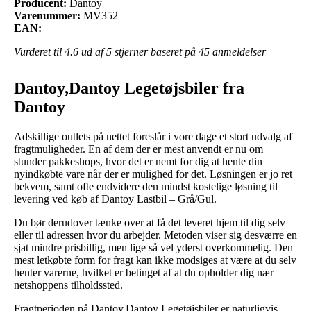
Producent:
Dantoy
Varenummer:
MV352
EAN:
Vurderet til
4.6
ud af 5 stjerner baseret på
45
anmeldelser
Dantoy,Dantoy Legetøjsbiler fra
Dantoy
Adskillige outlets på nettet foreslår i vore dage et stort udvalg af
fragtmuligheder. En af dem der er mest anvendt er nu om
stunder pakkeshops, hvor det er nemt for dig at hente din
nyindkøbte vare når der er mulighed for det. Løsningen er jo ret
bekvem, samt ofte endvidere den mindst kostelige løsning til
levering ved køb af Dantoy Lastbil – Grå/Gul.
Du bør derudover tænke over at få det leveret hjem til dig selv
eller til adressen hvor du arbejder. Metoden viser sig desværre en
sjat mindre prisbillig, men lige så vel yderst overkommelig. Den
mest letkøbte form for fragt kan ikke modsiges at være at du selv
henter varerne, hvilket er betinget af at du opholder dig nær
netshoppens tilholdssted.
Fragtperioden på Dantoy,Dantoy Legetøjsbiler er naturligvis