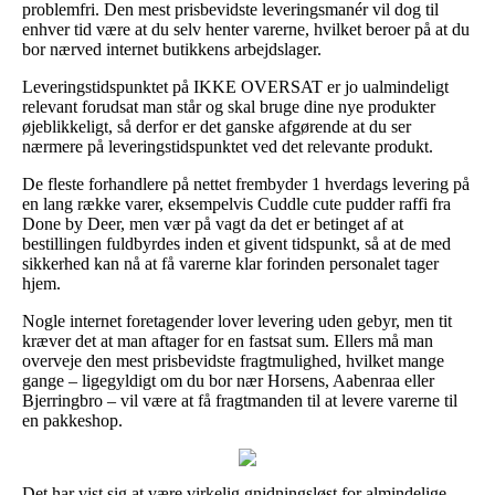
problemfri. Den mest prisbevidste leveringsmanér vil dog til
enhver tid være at du selv henter varerne, hvilket beroer på at du
bor nærved internet butikkens arbejdslager.
Leveringstidspunktet på IKKE OVERSAT er jo ualmindeligt
relevant forudsat man står og skal bruge dine nye produkter
øjeblikkeligt, så derfor er det ganske afgørende at du ser
nærmere på leveringstidspunktet ved det relevante produkt.
De fleste forhandlere på nettet frembyder 1 hverdags levering på
en lang række varer, eksempelvis Cuddle cute pudder raffi fra
Done by Deer, men vær på vagt da det er betinget af at
bestillingen fuldbyrdes inden et givent tidspunkt, så at de med
sikkerhed kan nå at få varerne klar forinden personalet tager
hjem.
Nogle internet foretagender lover levering uden gebyr, men tit
kræver det at man aftager for en fastsat sum. Ellers må man
overveje den mest prisbevidste fragtmulighed, hvilket mange
gange – ligegyldigt om du bor nær Horsens, Aabenraa eller
Bjerringbro – vil være at få fragtmanden til at levere varerne til
en pakkeshop.
Det har vist sig at være virkelig gnidningsløst for almindelige