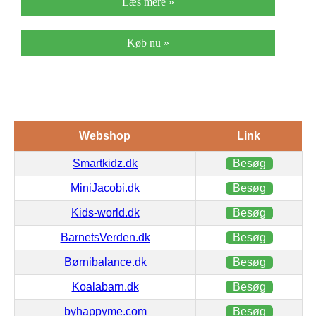
Læs mere »
Køb nu »
Webshop
Link
Smartkidz.dk
Besøg
MiniJacobi.dk
Besøg
Kids-world.dk
Besøg
BarnetsVerden.dk
Besøg
Børnibalance.dk
Besøg
Koalabarn.dk
Besøg
byhappyme.com
Besøg