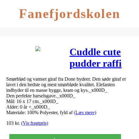
Fanefjordskolen
Cuddle cute
pudder raffi
fra Done by
Smørblød og vamset giraf fra Done bydeer. Den søde giraf er
Deer
lavet i den bedste og mest smørbløde kvalitet. Elefanten
indbyder til en masse hygge, kram og kys._x000D_
Den perfekte barselsgave._x000D_
Mål: 16 x 17 cm._x000D_
Alder: 0 år +_x000D_
Materiale: 100% Polyester, fyld af
(Læs mere)
103
kr.
(Vis fragtpris)