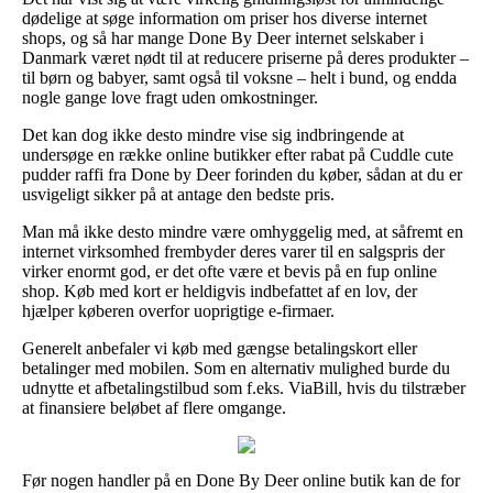
dødelige at søge information om priser hos diverse internet
shops, og så har mange Done By Deer internet selskaber i
Danmark været nødt til at reducere priserne på deres produkter –
til børn og babyer, samt også til voksne – helt i bund, og endda
nogle gange love fragt uden omkostninger.
Det kan dog ikke desto mindre vise sig indbringende at
undersøge en række online butikker efter rabat på Cuddle cute
pudder raffi fra Done by Deer forinden du køber, sådan at du er
usvigeligt sikker på at antage den bedste pris.
Man må ikke desto mindre være omhyggelig med, at såfremt en
internet virksomhed frembyder deres varer til en salgspris der
virker enormt god, er det ofte være et bevis på en fup online
shop. Køb med kort er heldigvis indbefattet af en lov, der
hjælper køberen overfor uoprigtige e-firmaer.
Generelt anbefaler vi køb med gængse betalingskort eller
betalinger med mobilen. Som en alternativ mulighed burde du
udnytte et afbetalingstilbud som f.eks. ViaBill, hvis du tilstræber
at finansiere beløbet af flere omgange.
Før nogen handler på en Done By Deer online butik kan de for