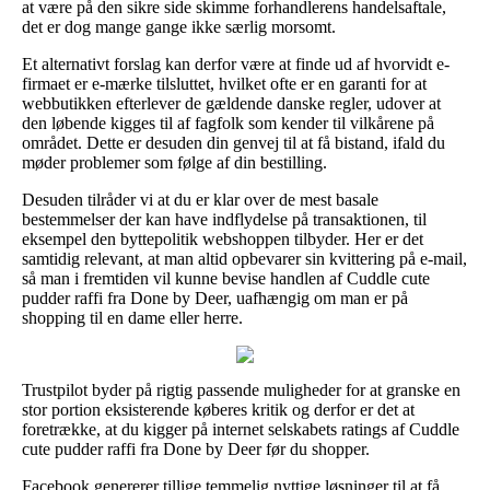
at være på den sikre side skimme forhandlerens handelsaftale,
det er dog mange gange ikke særlig morsomt.
Et alternativt forslag kan derfor være at finde ud af hvorvidt e-
firmaet er e-mærke tilsluttet, hvilket ofte er en garanti for at
webbutikken efterlever de gældende danske regler, udover at
den løbende kigges til af fagfolk som kender til vilkårene på
området. Dette er desuden din genvej til at få bistand, ifald du
møder problemer som følge af din bestilling.
Desuden tilråder vi at du er klar over de mest basale
bestemmelser der kan have indflydelse på transaktionen, til
eksempel den byttepolitik webshoppen tilbyder. Her er det
samtidig relevant, at man altid opbevarer sin kvittering på e-mail,
så man i fremtiden vil kunne bevise handlen af Cuddle cute
pudder raffi fra Done by Deer, uafhængig om man er på
shopping til en dame eller herre.
Trustpilot byder på rigtig passende muligheder for at granske en
stor portion eksisterende køberes kritik og derfor er det at
foretrække, at du kigger på internet selskabets ratings af Cuddle
cute pudder raffi fra Done by Deer før du shopper.
Facebook genererer tillige temmelig nyttige løsninger til at få