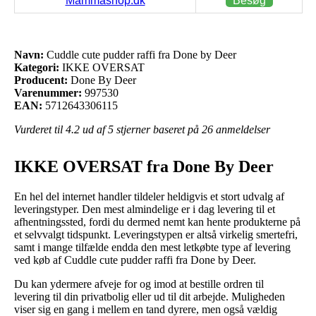
Mammashop.dk
Besøg
Navn:
Cuddle cute pudder raffi fra Done by Deer
Kategori:
IKKE OVERSAT
Producent:
Done By Deer
Varenummer:
997530
EAN:
5712643306115
Vurderet til
4.2
ud af 5 stjerner baseret på
26
anmeldelser
IKKE OVERSAT fra Done By Deer
En hel del internet handler tildeler heldigvis et stort udvalg af
leveringstyper. Den mest almindelige er i dag levering til et
afhentningssted, fordi du dermed nemt kan hente produkterne på
et selvvalgt tidspunkt. Leveringstypen er altså virkelig smertefri,
samt i mange tilfælde endda den mest letkøbte type af levering
ved køb af Cuddle cute pudder raffi fra Done by Deer.
Du kan ydermere afveje for og imod at bestille ordren til
levering til din privatbolig eller ud til dit arbejde. Muligheden
viser sig en gang i mellem en tand dyrere, men også vældig