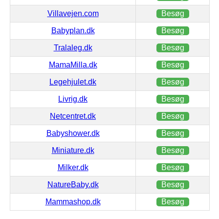
Villavejen.com
Besøg
Babyplan.dk
Besøg
Tralaleg.dk
Besøg
MamaMilla.dk
Besøg
Legehjulet.dk
Besøg
Livrig.dk
Besøg
Netcentret.dk
Besøg
Babyshower.dk
Besøg
Miniature.dk
Besøg
Milker.dk
Besøg
NatureBaby.dk
Besøg
Mammashop.dk
Besøg