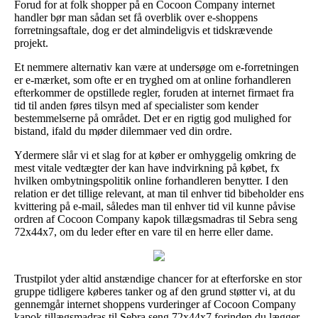
Forud for at folk shopper på en Cocoon Company internet
handler bør man sådan set få overblik over e-shoppens
forretningsaftale, dog er det almindeligvis et tidskrævende
projekt.
Et nemmere alternativ kan være at undersøge om e-forretningen
er e-mærket, som ofte er en tryghed om at online forhandleren
efterkommer de opstillede regler, foruden at internet firmaet fra
tid til anden føres tilsyn med af specialister som kender
bestemmelserne på området. Det er en rigtig god mulighed for
bistand, ifald du møder dilemmaer ved din ordre.
Ydermere slår vi et slag for at køber er omhyggelig omkring de
mest vitale vedtægter der kan have indvirkning på købet, fx
hvilken ombytningspolitik online forhandleren benytter. I den
relation er det tillige relevant, at man til enhver tid bibeholder ens
kvittering på e-mail, således man til enhver tid vil kunne påvise
ordren af Cocoon Company kapok tillægsmadras til Sebra seng
72x44x7, om du leder efter en vare til en herre eller dame.
Trustpilot yder altid anstændige chancer for at efterforske en stor
gruppe tidligere køberes tanker og af den grund støtter vi, at du
gennemgår internet shoppens vurderinger af Cocoon Company
kapok tillægsmadras til Sebra seng 72x44x7 forinden du lægger