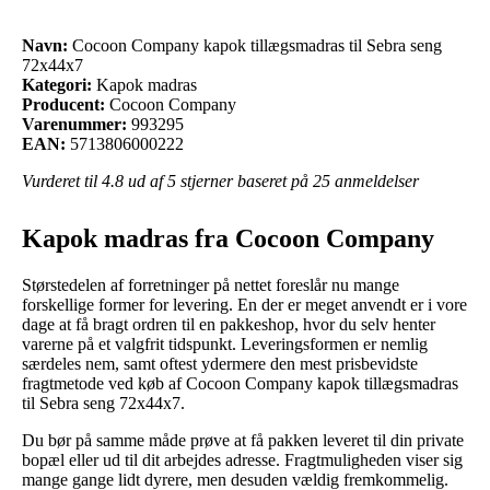
Navn:
Cocoon Company kapok tillægsmadras til Sebra seng
72x44x7
Kategori:
Kapok madras
Producent:
Cocoon Company
Varenummer:
993295
EAN:
5713806000222
Vurderet til
4.8
ud af 5 stjerner baseret på
25
anmeldelser
Kapok madras fra Cocoon Company
Størstedelen af forretninger på nettet foreslår nu mange
forskellige former for levering. En der er meget anvendt er i vore
dage at få bragt ordren til en pakkeshop, hvor du selv henter
varerne på et valgfrit tidspunkt. Leveringsformen er nemlig
særdeles nem, samt oftest ydermere den mest prisbevidste
fragtmetode ved køb af Cocoon Company kapok tillægsmadras
til Sebra seng 72x44x7.
Du bør på samme måde prøve at få pakken leveret til din private
bopæl eller ud til dit arbejdes adresse. Fragtmuligheden viser sig
mange gange lidt dyrere, men desuden vældig fremkommelig.