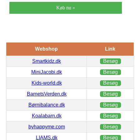
Køb nu »
Webshop
Link
Smartkidz.dk
Besøg
MiniJacobi.dk
Besøg
Kids-world.dk
Besøg
BarnetsVerden.dk
Besøg
Børnibalance.dk
Besøg
Koalabarn.dk
Besøg
byhappyme.com
Besøg
LIAMS.dk
Besøg