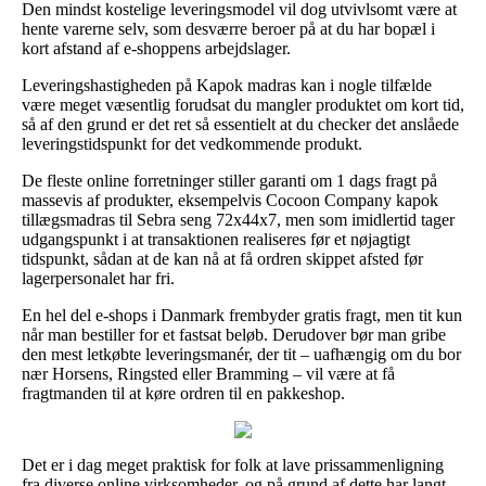
Den mindst kostelige leveringsmodel vil dog utvivlsomt være at
hente varerne selv, som desværre beroer på at du har bopæl i
kort afstand af e-shoppens arbejdslager.
Leveringshastigheden på Kapok madras kan i nogle tilfælde
være meget væsentlig forudsat du mangler produktet om kort tid,
så af den grund er det ret så essentielt at du checker det anslåede
leveringstidspunkt for det vedkommende produkt.
De fleste online forretninger stiller garanti om 1 dags fragt på
massevis af produkter, eksempelvis Cocoon Company kapok
tillægsmadras til Sebra seng 72x44x7, men som imidlertid tager
udgangspunkt i at transaktionen realiseres før et nøjagtigt
tidspunkt, sådan at de kan nå at få ordren skippet afsted før
lagerpersonalet har fri.
En hel del e-shops i Danmark frembyder gratis fragt, men tit kun
når man bestiller for et fastsat beløb. Derudover bør man gribe
den mest letkøbte leveringsmanér, der tit – uafhængig om du bor
nær Horsens, Ringsted eller Bramming – vil være at få
fragtmanden til at køre ordren til en pakkeshop.
Det er i dag meget praktisk for folk at lave prissammenligning
fra diverse online virksomheder, og på grund af dette har langt