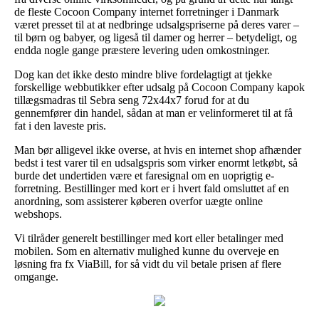
de fleste Cocoon Company internet forretninger i Danmark
været presset til at at nedbringe udsalgspriserne på deres varer –
til børn og babyer, og ligeså til damer og herrer – betydeligt, og
endda nogle gange præstere levering uden omkostninger.
Dog kan det ikke desto mindre blive fordelagtigt at tjekke
forskellige webbutikker efter udsalg på Cocoon Company kapok
tillægsmadras til Sebra seng 72x44x7 forud for at du
gennemfører din handel, sådan at man er velinformeret til at få
fat i den laveste pris.
Man bør alligevel ikke overse, at hvis en internet shop afhænder
bedst i test varer til en udsalgspris som virker enormt letkøbt, så
burde det undertiden være et faresignal om en uoprigtig e-
forretning. Bestillinger med kort er i hvert fald omsluttet af en
anordning, som assisterer køberen overfor uægte online
webshops.
Vi tilråder generelt bestillinger med kort eller betalinger med
mobilen. Som en alternativ mulighed kunne du overveje en
løsning fra fx ViaBill, for så vidt du vil betale prisen af flere
omgange.