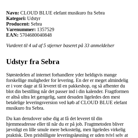
Navn:
CLOUD BLUE elefant musikuro fra Sebra
Kategori:
Udstyr
Producent:
Sebra
Varenummer:
1357529
EAN:
5704680040848
Vurderet til
4
ud af 5 stjerner baseret på
33
anmeldelser
Udstyr fra Sebra
Størstedelen af internet forhandlere yder heldigvis mange
forskellige muligheder for levering. En der er meget almindelig
er i vore dage at få leveret til en pakkeshop, og så afhenter du
blot din bestilling når det passer ind i din kalender. Fragtformen
er altså ultra let gængelig, samt desuden ligeledes den mest
betalelige leveringsversion ved køb af CLOUD BLUE elefant
musikuro fra Sebra.
Du kan derudover udse dig at få det leveret til din
hjemmeadresse eller til når du er på job. Fragtmetoden bliver
jævnligt en lille smule mere bekostelig, men ligeledes virkelig
praktisk. Den prisbilligste leveringsløsning er uden tvivl selv at