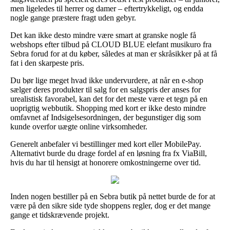
men ligeledes til herrer og damer – eftertrykkeligt, og endda
nogle gange præstere fragt uden gebyr.
Det kan ikke desto mindre være smart at granske nogle få
webshops efter tilbud på CLOUD BLUE elefant musikuro fra
Sebra forud for at du køber, således at man er skråsikker på at få
fat i den skarpeste pris.
Du bør lige meget hvad ikke undervurdere, at når en e-shop
sælger deres produkter til salg for en salgspris der anses for
urealistisk favorabel, kan det for det meste være et tegn på en
uoprigtig webbutik. Shopping med kort er ikke desto mindre
omfavnet af Indsigelsesordningen, der begunstiger dig som
kunde overfor uægte online virksomheder.
Generelt anbefaler vi bestillinger med kort eller MobilePay.
Alternativt burde du drage fordel af en løsning fra fx ViaBill,
hvis du har til hensigt at honorere omkostningerne over tid.
Inden nogen bestiller på en Sebra butik på nettet burde de for at
være på den sikre side tyde shoppens regler, dog er det mange
gange et tidskrævende projekt.