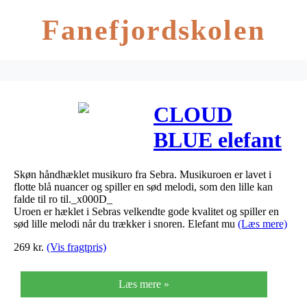
Fanefjordskolen
CLOUD
BLUE elefant
musikuro fra
Skøn håndhæklet musikuro fra Sebra. Musikuroen er lavet i
Sebra
flotte blå nuancer og spiller en sød melodi, som den lille kan
falde til ro til._x000D_
Uroen er hæklet i Sebras velkendte gode kvalitet og spiller en
sød lille melodi når du trækker i snoren. Elefant mu
(Læs mere)
269
kr.
(Vis fragtpris)
Læs mere »