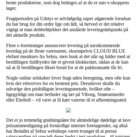
hente produkterne, som dog betinges af at du er nær e-shoppens
lager.
Fragtperioden på Udstyr er selvfølgelig super afgørende forudsat
du har brug for din ordre lige om lidt, så herved er det relativt
vigtigt at man dobbelttjekker det anslåede leveringstidspunkt på
det aktuelle produkt.
Flere e-forretninger annoncerer levering på næstkommende
hverdag på de fleste varenumre, eksempelvis CLOUD BLUE
elefant musikuro fra Sebra, men husk at det står og falder med at
bestillingen fuldbyrdes før et givent klokkeslæt, sådan at de kan
nå at få bestillingen fikset forud for at de pakkeansatte får fri.
Nogle online selskaber lover fragt uden beregning, men ofte kun
hvis der erhverves for en bestemt pris. Derudover skulle du
udvælge den prisbilligste leveringsmetode, hvilket ofte –
ligegyldigt om man befinder sig tæt på Viborg, Smørumnedre
eller Ebeltoft – vil være at få kørt varerne til et afhentningssted.
Det er jo temmelig gnidningsløst for almindelige dødelige at lave
prissammenligning på forskellige internet foretagender, og altså
har flertallet af Sebra webshops været tvunget til at presse
salgsværdien på specielt deres bedst i test produkter – til juniorer,