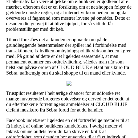
Et alternativ kan være at tjekke om e-butikken er godkendt af e-
mærket, eftersom det er en forsikring om at netshoppen følger de
gældende danske regler, og at internet virksomheden nu og da
overværes af fagmænd som mestrer lovene på området. Dette er
desuden din genvej til at blive hjulpet, for så vidt du får
problemstillinger med dit køb.
Tilmed foreslåes det at kunden er opmærksom på de
grundlæggende bestemmelser der spiller ind i forbindelse med
transaktionen, fx hvilken ombytningspolitik virksomheden kører
med. På grund af dette er det ligeledes essesentielt, at man
permanent gemmer ens ordrekvittering, således man når som
helst kan påvise ordren af CLOUD BLUE elefant musikuro fra
Sebra, uafhængig om du skal shoppe til en mand eller kvinde.
Trustpilot resulterer i helt ærlige chancer for at udforske ret
mange nuværende brugeres oplevelser og derved er det godt, at
du efterforsker e-forretningens anmeldelser af CLOUD BLUE
elefant musikuro fra Sebra forud for at du handler.
Facebook indebærer ligeledes en del fortræffelige metoder til at
få indtryk af online butikkens kundefokus. I øvrigt møder vi
faktisk online outlets hvor du kan skrive en kritik af
ordreforløbet, som desuden bør anvendes til at få et indtryk af