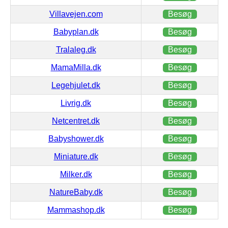
Villavejen.com
Besøg
Babyplan.dk
Besøg
Tralaleg.dk
Besøg
MamaMilla.dk
Besøg
Legehjulet.dk
Besøg
Livrig.dk
Besøg
Netcentret.dk
Besøg
Babyshower.dk
Besøg
Miniature.dk
Besøg
Milker.dk
Besøg
NatureBaby.dk
Besøg
Mammashop.dk
Besøg