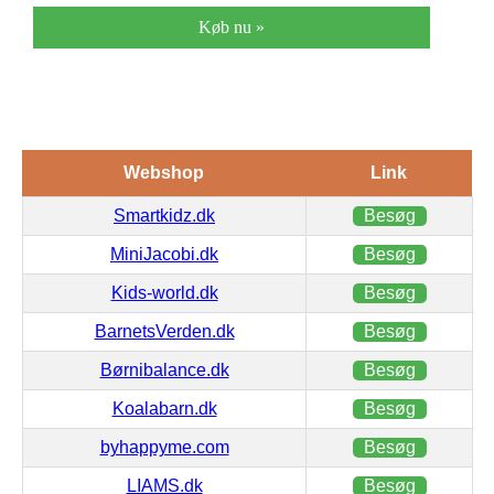
Køb nu »
Webshop
Link
Smartkidz.dk
Besøg
MiniJacobi.dk
Besøg
Kids-world.dk
Besøg
BarnetsVerden.dk
Besøg
Børnibalance.dk
Besøg
Koalabarn.dk
Besøg
byhappyme.com
Besøg
LIAMS.dk
Besøg